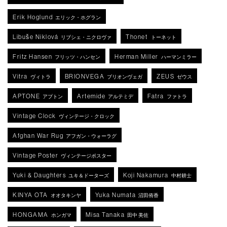
Erik Hoglund
エリック・ホグラン
Libuše Niklová
Thonet
リブシェ・ニクロヴァ
トーネット
Fritz Hansen
Herman Miller
フリッツ・ハンセン
ハーマンミラー
Vitra
BRIONVEGA
ZEUS
ヴィトラ
ブリオンヴェガ
ゼウス
APTONE
Artemide
Fatra
アプトン
アルテミデ
ファトラ
Vintage Clock
ヴィンテージ・クロック
Afghan War Rug
アフガン・ウォーラグ
Vintage Poster
ヴィンテージポスター
Yuki & Daughters
Koji Nakamura
ユキ＆ドーターズ
中村耕士
KINYA OTA
Yuka Numata
オオタキンヤ
沼田侑香
HONGAMA
Misa Tanaka
ホンガマ
田中 美佐