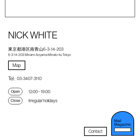
NICK WHITE
東京都港区南青山6-3-14-203
6-3-14-203 Minami Aoyama Minato-ku Tokyo
Map
Tel :
03-3407-3110
12:00 ~ 19:00
Open
Irregular holidays
Close
Contact