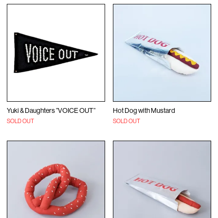
Yuki & Daughters ”VOICE OUT”
Hot Dog with Mustard
SOLD OUT
SOLD OUT