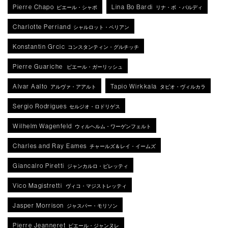
Pierre Chapo
Lina Bo Bardi
ピエール・シャポ
リナ・ボ ・バルディ
Charlotte Perriand
シャルロット・ペリアン
Konstantin Grcic
コンスタンティン・グルチッチ
Pierre Guariche
ピエール・ガーリッシュ
Alvar Aalto
Tapio Wirkkala
アルヴァ・アアルト
タピオ・ヴィルカラ
Sergio Rodrigues
セルジオ・ロドリゲス
Wilhelm Wagenfeld
ウィルヘルム・ワーゲンフェルト
Charles and Ray Eames
チャールズ＆レイ・イームズ
Giancalro Piretti
ジャンカルロ・ピレッティ
Vico Magistretti
ヴィコ・マジストレッティ
Jasper Morrison
ジャスパー・モリソン
Pierre Jeanneret
ピエール・ジャンヌレ