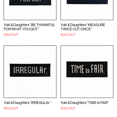
Yuki & Daughters ”BE THANKFUL
Yuki & Daughters ”MEASURE
FOR WHAT YOU GOT”
TWICE CUT ONCE”
SOLD OUT
SOLD OUT
Yuki & Daughters ”iRREGULAr ”
Yuki & Daughters ”TIME is FAIR”
SOLD OUT
SOLD OUT