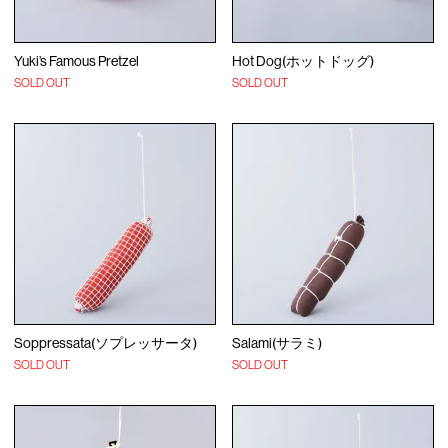
Yuki’s Famous Pretzel
Hot Dog(ホットドッグ)
SOLD OUT
SOLD OUT
Soppressata(ソプレッサータ)
Salami(サラミ)
SOLD OUT
SOLD OUT