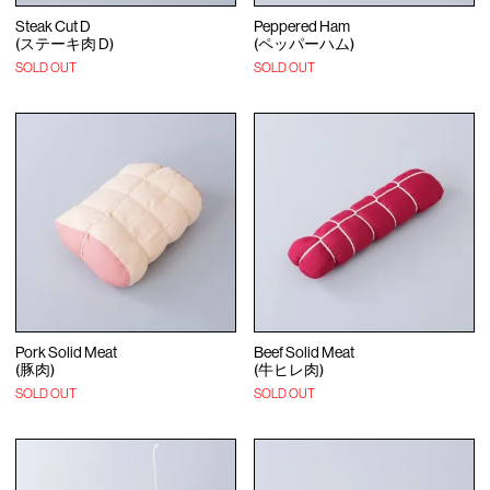
Steak Cut D
Peppered Ham
(ステーキ肉 D)
(ペッパーハム)
SOLD OUT
SOLD OUT
Pork Solid Meat
Beef Solid Meat
(豚肉)
(牛ヒレ肉)
SOLD OUT
SOLD OUT