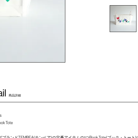
il
商品詳細
s
ook Tote
ンドTEMBEA(テンベア)の定番アイテムの1つBook Tote(ブック・トート)に、Yuki