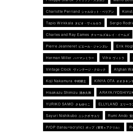
フィリップ・スタルク
Charlotte Perriand
Konst
シャルロット・ペリアン
Tapio Wirkkala
Sergio Rodr
タピオ・ヴィルカラ
Charles and Ray Eames
チャールズ＆レイ・イームズ
Pierre Jeanneret
Erik Hog
ピエール・ジャンヌレ
Herman Miller
Vitra
ハーマンミラー
ヴィトラ
Vintage Clock
Afghan Wa
ヴィンテージ・クロック
Koji Nakamura
KINYA OTA
中村耕士
オオタキン
Hisakazu Shimizu
ARAYA/YOSHIYU
清水久和
YURIKO SAMO
ELLYLAND
さもゆりこ
エリーラ
Sayuri Nishikubo
Rumi Ando
ニシクボ サユリ
安
P/OP (tansu×acrylic)
R
ポップ（箪笥ｘアクリル）