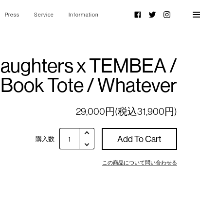
Press
Service
Information
Facebook
Twitter
Instagram
aughters x TEMBEA /
Book Tote / Whatever
29,000円(税込31,900円)
Add To Cart
購入数
この商品について問い合わせる