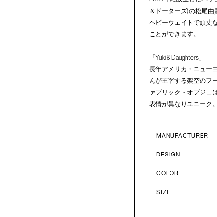
＆ドーターズ)の松尾由
ヘビーウェイトで頑丈
ことができます。
「Yuki & Daughters」
長年アメリカ・ニュー
んが主宰する架空のフード
ァブリック・オブジェは
表情が異なりユニーク
MANUFACTURER
DESIGN
COLOR
SIZE