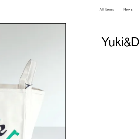
All Items
News
Yuki&D