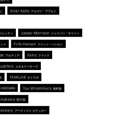
バルディ
Alvar Aalto
ュ
アルヴァ・アアルト
Jasper Morrison
トレッティ
ジャスパー・モリソン
Fritz Hansen
ネット
フリッツ・ハンセン
de
Fatra
アルテミデ
ファトラ
aughters
ユキ＆ドーターズ
TAMILAB
佐
タミラボ
Yuu Minamimura
KA HASEGAWA
南村遊
Minakawa
皆川 聡
stickers
アーティスト ステッカー