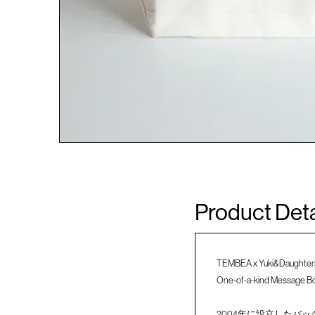
Product Deta
TEMBEA x Yuki&Daughter
One-of-a-kind Message B
2004年に設立したバッグブラ