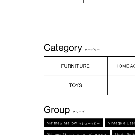
Category
カテゴリー
FURNITURE
HOME A
TOYS
Group
グループ
Matthew Mallow
Vintage & Use
マシューマロー
Philippe Starck
Mario Bott