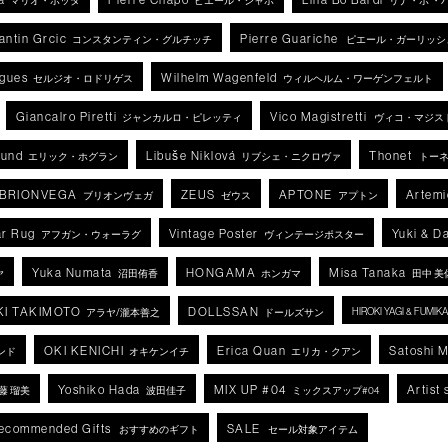
マリオ・ボッタ
ピエール・シャポ
リナ・ボ ・
antin Grcic
Pierre Guariche
コンスタンティン・グルチッチ
ピエール・ガーリッシ
igues
Wilhelm Wagenfeld
セルジオ・ロドリゲス
ウィルヘルム・ワーゲンフェルト
Giancalro Piretti
Vico Magistretti
ジャンカルロ・ピレッティ
ヴィコ・マジス
lund
Libuše Niklová
Thonet
エリック・ホグラン
リブシェ・ニクロヴァ
トー
BRIONVEGA
ZEUS
APTONE
Artemi
ブリオンヴェガ
ゼウス
アプトン
r Rug
Vintage Poster
Yuki & D
アフガン・ウォーラグ
ヴィンテージポスター
Yuka Numata
HONGAMA
Misa Tanaka
ヤ
沼田侑香
ホンガマ
田中 美
KI TAKIMOTO
DOLLSSAN
HIROKI YAGI & FUMI
アラヤ/瀧本善之
ドールズサン
OKI KENICHI
Erica Quan
Satoshi 
ンド
オキケンイチ
エリカ・クアン
Yoshiko Hada
MIX UP #04
Artist 
藤 瑠美
波田佳子
ミックスアップ#04
ecommended Gifts
SALE
おすすめのギフト
セール対象アイテム