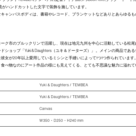
貴がハンドカットした文字で装飾を施しています。
なキャンバスボディは、書籍やレコード、ブランケットなどありとあらゆるも
ヨーク市のブルックリンで活躍し、現在は地元九州を中心に活動している松尾
ショップ「Yuki & Daughters（ユキ＆ドーターズ）」 。メインの商品で
彼女が20年以上愛用しているミシンと手縫いによって1つ1つ作られています
。食べ物なのにアート作品の様にも見えてくる、とても不思議な魅力に溢れて
Yuki & Daughters / TEMBEA
Yuki & Daughters / TEMBEA
Canvas
W350・D250・H240 mm