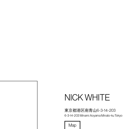
NICK WHITE
東京都港区南青山6-3-14-203
6-3-14-203 Minami Aoyama Minato-ku Tokyo
Map