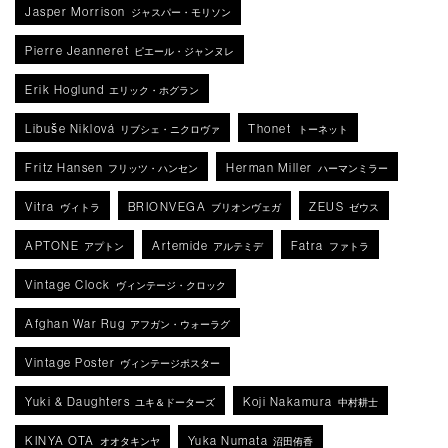
Jasper Morrison
ジャスパー・モリソン
Pierre Jeanneret
ピエール・ジャンヌレ
Erik Hoglund
エリック・ホグラン
Libuše Niklová
Thonet
リブシェ・ニクロヴァ
トーネット
Fritz Hansen
Herman Miller
フリッツ・ハンセン
ハーマンミラー
Vitra
BRIONVEGA
ZEUS
ヴィトラ
ブリオンヴェガ
ゼウス
APTONE
Artemide
Fatra
アプトン
アルテミデ
ファトラ
Vintage Clock
ヴィンテージ・クロック
Afghan War Rug
アフガン・ウォーラグ
Vintage Poster
ヴィンテージポスター
Yuki & Daughters
Koji Nakamura
ユキ＆ドーターズ
中村耕士
KINYA OTA
Yuka Numata
オオタキンヤ
沼田侑香