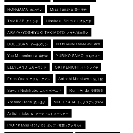
HONGAMA
Misa Tanaka
ホンガマ
田中 美佐
TAMILAB
Hisakazu Shimizu
タミラボ
清水久和
ARAYA/YOSHIYUKI TAKIMOTO
アラヤ/瀧本善之
DOLLSSAN
HIROKI YAGI & FUMIKA HASEGAWA
ドールズサン
Yuu Minamimura
YURIKO SAMO
南村遊
さもゆりこ
ELLYLAND
OKI KENICHI
エリーランド
オキケンイチ
Erica Quan
Satoshi Minakawa
エリカ・クアン
皆川 聡
Sayuri Nishikubo
Rumi Ando
ニシクボ サユリ
安藤 瑠美
Yoshiko Hada
MIX UP #04
波田佳子
ミックスアップ#04
Artist stickers
アーティスト ステッカー
P/OP (tansu×acrylic)
ポップ（箪笥ｘアクリル）