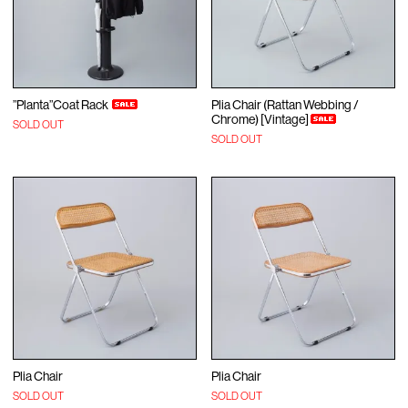
”Planta”Coat Rack
Plia Chair (Rattan Webbing /
Chrome) [Vintage]
SOLD OUT
SOLD OUT
Plia Chair
Plia Chair
SOLD OUT
SOLD OUT