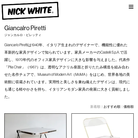
am
NICK WHITE
Giancalro Piretti
ジャンカルロ・ピレッティ
Giancarlo Pirettiは1940年、イタリア生まれのデザイナーで、機能性に優れた
革新的な家具デザインで知られています。家具メーカーのCastelli S.p.A.で活
躍し、1970年代のオフィス家具デザインに大きな影響を与えました。代表作
「Plia Chair」（1967）は、透明なアクリル座面と折りたたみ構造を組み合わ
せた名作チェアで、Museum of Modern Art（MoMA）をはじめ、世界各地の美
術館に収蔵されています。実用性と美しさを兼ね備えたデザインは、現代に
も通じる軽やかさを持ち、イタリアンモダン家具の発展に大きく貢献しまし
た。
新着順 |
おすすめ順
|
価格順