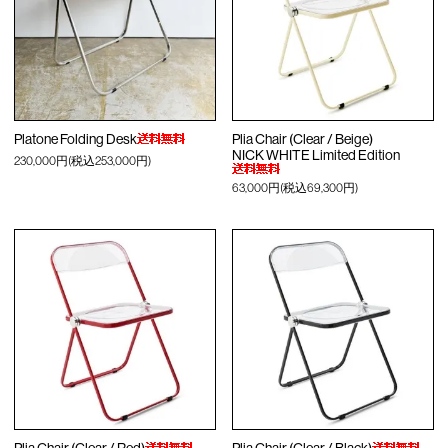
Platone Folding Desk
Plia Chair (Clear / Beige)
NICK WHITE Limited Edition
230,000円(税込253,000円)
63,000円(税込69,300円)