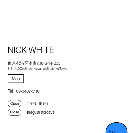
NICK WHITE
東京都港区南青山6-3-14-203
6-3-14-203 Minami Aoyama Minato-ku Tokyo
Map
Tel :
03-3407-3110
12:00 ~ 19:00
Open
Irregular holidays
Close