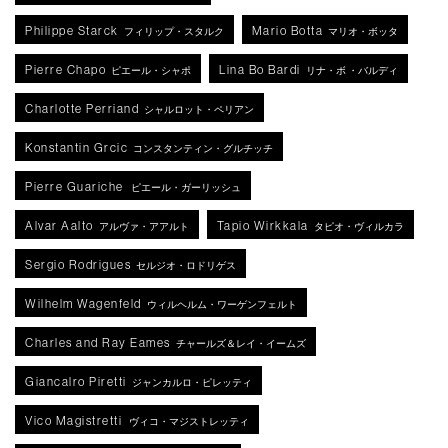
Philippe Starck
Mario Botta
フィリップ・スタルク
マリオ・ボッタ
Pierre Chapo
Lina Bo Bardi
ピエール・シャポ
リナ・ボ ・バルディ
Charlotte Perriand
シャルロット・ペリアン
Konstantin Grcic
コンスタンティン・グルチッチ
Pierre Guariche
ピエール・ガーリッシュ
Alvar Aalto
Tapio Wirkkala
アルヴァ・アアルト
タピオ・ヴィルカラ
Sergio Rodrigues
セルジオ・ロドリゲス
Wilhelm Wagenfeld
ウィルヘルム・ワーゲンフェルト
Charles and Ray Eames
チャールズ＆レイ・イームズ
Giancalro Piretti
ジャンカルロ・ピレッティ
Vico Magistretti
ヴィコ・マジストレッティ