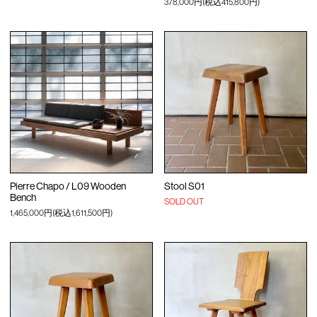
378,000円(税込415,800円)
Pierre Chapo / L09 Wooden
Stool S01
Bench
SOLD OUT
1,465,000円(税込1,611,500円)