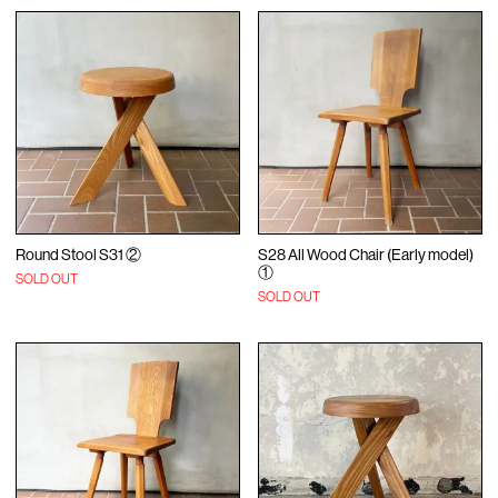
Round Stool S31 ②
S28 All Wood Chair (Early model)
①
SOLD OUT
SOLD OUT