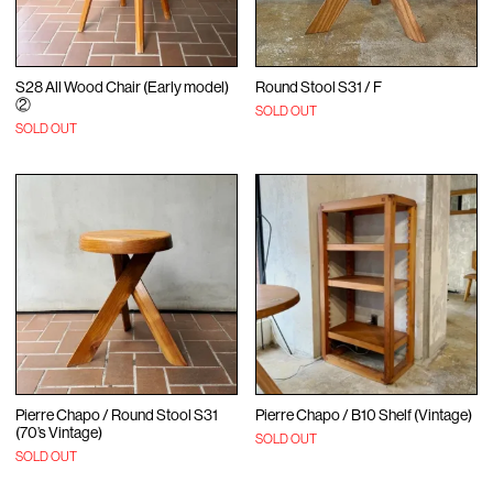
S28 All Wood Chair (Early model)
Round Stool S31 / F
②
SOLD OUT
SOLD OUT
Pierre Chapo / Round Stool S31
Pierre Chapo / B10 Shelf (Vintage)
(70’s Vintage)
SOLD OUT
SOLD OUT