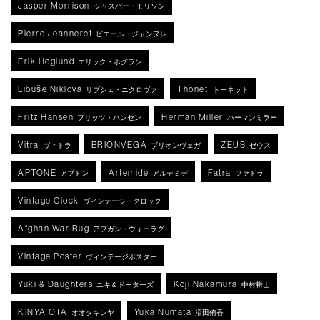
Jasper Morrison
ジャスパー・モリソン
Pierre Jeanneret
ピエール・ジャンヌレ
Erik Hoglund
エリック・ホグラン
Libuše Niklová
Thonet
リブシェ・ニクロヴァ
トーネット
Fritz Hansen
Herman Miller
フリッツ・ハンセン
ハーマンミラー
Vitra
BRIONVEGA
ZEUS
ヴィトラ
ブリオンヴェガ
ゼウス
APTONE
Artemide
Fatra
アプトン
アルテミデ
ファトラ
Vintage Clock
ヴィンテージ・クロック
Afghan War Rug
アフガン・ウォーラグ
Vintage Poster
ヴィンテージポスター
Yuki & Daughters
Koji Nakamura
ユキ＆ドーターズ
中村耕士
KINYA OTA
Yuka Numata
オオタキンヤ
沼田侑香