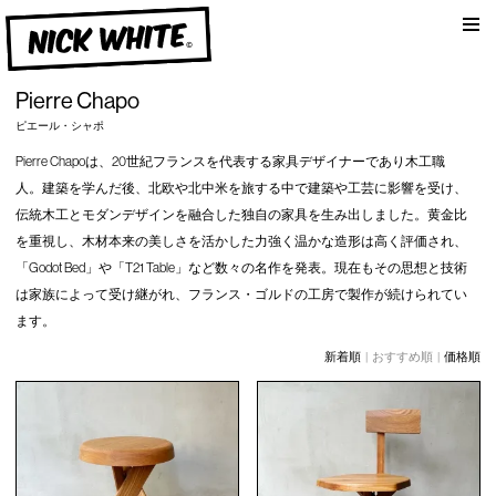
am
NICK WHITE
Pierre Chapo
ピエール・シャポ
Pierre Chapoは、20世紀フランスを代表する家具デザイナーであり木工職
人。建築を学んだ後、北欧や北中米を旅する中で建築や工芸に影響を受け、
伝統木工とモダンデザインを融合した独自の家具を生み出しました。黄金比
を重視し、木材本来の美しさを活かした力強く温かな造形は高く評価され、
「Godot Bed」や「T21 Table」など数々の名作を発表。現在もその思想と技術
は家族によって受け継がれ、フランス・ゴルドの工房で製作が続けられてい
ます。
新着順
| おすすめ順 |
価格順