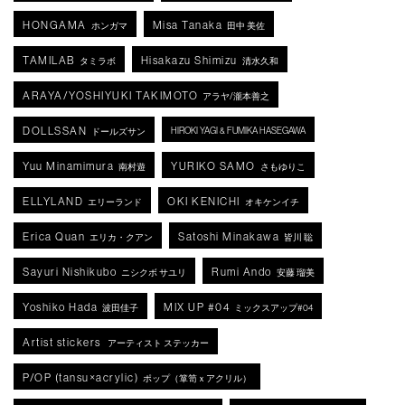
HONGAMA
Misa Tanaka
ホンガマ
田中 美佐
TAMILAB
Hisakazu Shimizu
タミラボ
清水久和
ARAYA/YOSHIYUKI TAKIMOTO
アラヤ/瀧本善之
DOLLSSAN
HIROKI YAGI & FUMIKA HASEGAWA
ドールズサン
Yuu Minamimura
YURIKO SAMO
南村遊
さもゆりこ
ELLYLAND
OKI KENICHI
エリーランド
オキケンイチ
Erica Quan
Satoshi Minakawa
エリカ・クアン
皆川 聡
Sayuri Nishikubo
Rumi Ando
ニシクボ サユリ
安藤 瑠美
Yoshiko Hada
MIX UP #04
波田佳子
ミックスアップ#04
Artist stickers
アーティスト ステッカー
P/OP (tansu×acrylic)
ポップ（箪笥ｘアクリル）