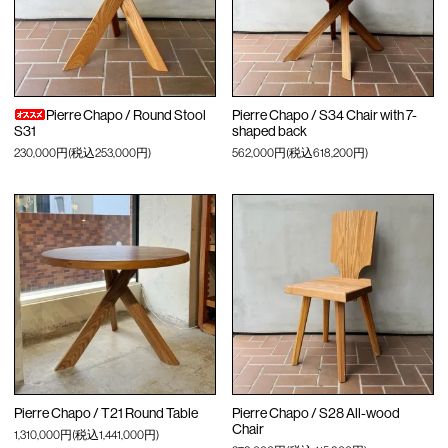
Pierre Chapo / Round Stool
Pierre Chapo / S34 Chair with 7-
S31
shaped back
230,000円(税込253,000円)
562,000円(税込618,200円)
Pierre Chapo / T21 Round Table
Pierre Chapo / S28 All-wood
Chair
1,310,000円(税込1,441,000円)