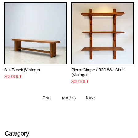
S14 Bench (Vintage)
Pierre Chapo / B30 Wall Shelf
(Vintage)
SOLD OUT
SOLD OUT
Prev
1-18 / 18
Next
Category