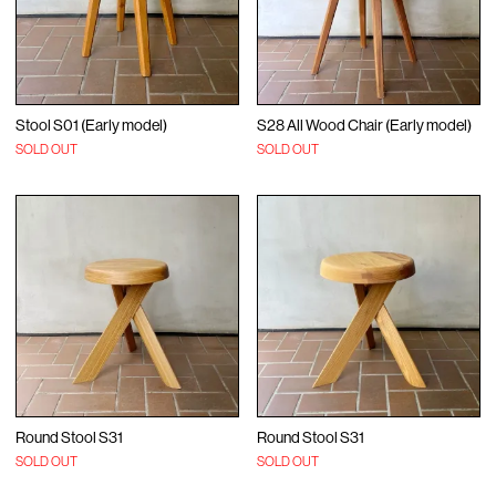
Stool S01 (Early model)
S28 All Wood Chair (Early model)
SOLD OUT
SOLD OUT
Round Stool S31
Round Stool S31
SOLD OUT
SOLD OUT