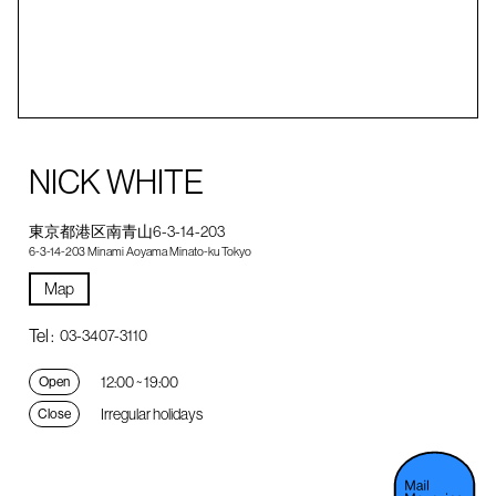
NICK WHITE
東京都港区南青山6-3-14-203
6-3-14-203 Minami Aoyama Minato-ku Tokyo
Map
Tel :
03-3407-3110
12:00 ~ 19:00
Open
Irregular holidays
Close