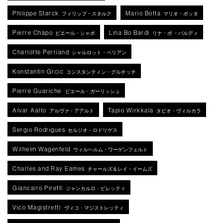
Philippe Starck
Mario Botta
フィリップ・スタルク
マリオ・ボッタ
Pierre Chapo
Lina Bo Bardi
ピエール・シャポ
リナ・ボ ・バルディ
Charlotte Perriand
シャルロット・ペリアン
Konstantin Grcic
コンスタンティン・グルチッチ
Pierre Guariche
ピエール・ガーリッシュ
Alvar Aalto
Tapio Wirkkala
アルヴァ・アアルト
タピオ・ヴィルカラ
Sergio Rodrigues
セルジオ・ロドリゲス
Wilhelm Wagenfeld
ウィルヘルム・ワーゲンフェルト
Charles and Ray Eames
チャールズ＆レイ・イームズ
Giancalro Piretti
ジャンカルロ・ピレッティ
Vico Magistretti
ヴィコ・マジストレッティ