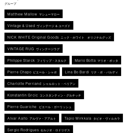
グループ
Matthew Mallow
マシューマロー
Vintage & Used
ヴィンテージ ＆ ユーズド
NICK WHITE Original Goods
ニック・ホワイト オリジナルグッズ
VINTAGE RUG
ヴィンテージラグ
Philippe Starck
Mario Botta
フィリップ・スタルク
マリオ・ボッタ
Pierre Chapo
Lina Bo Bardi
ピエール・シャポ
リナ・ボ ・バルディ
Charlotte Perriand
シャルロット・ペリアン
Konstantin Grcic
コンスタンティン・グルチッチ
Pierre Guariche
ピエール・ガーリッシュ
Alvar Aalto
Tapio Wirkkala
アルヴァ・アアルト
タピオ・ヴィルカラ
Sergio Rodrigues
セルジオ・ロドリゲス