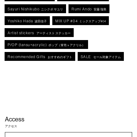
Sayuri Nishikubo
Rumi Ando
ニシクボ サユリ
安藤 瑠美
Yoshiko Hada
MIX UP #04
波田佳子
ミックスアップ#04
Artist stickers
アーティスト ステッカー
P/OP (tansu×acrylic)
ポップ（箪笥ｘアクリル）
Recommended Gifts
SALE
おすすめのギフト
セール対象アイテム
Access
アクセス