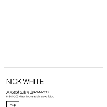
NICK WHITE
東京都港区南青山6-3-14-203
6-3-14-203 Minami Aoyama Minato-ku Tokyo
Map