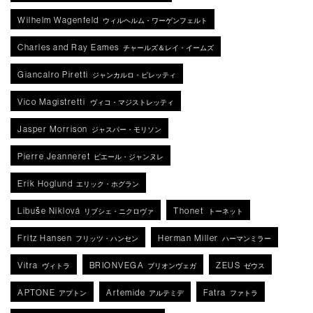
Wilhelm Wagenfeld
ウィルヘルム・ワーゲンフェルト
Charles and Ray Eames
チャールズ＆レイ・イームズ
Giancalro Piretti
ジャンカルロ・ピレッティ
Vico Magistretti
ヴィコ・マジストレッティ
Jasper Morrison
ジャスパー・モリソン
Pierre Jeanneret
ピエール・ジャンヌレ
Erik Hoglund
エリック・ホグラン
Libuše Niklová
Thonet
リブシェ・ニクロヴァ
トーネット
Fritz Hansen
Herman Miller
フリッツ・ハンセン
ハーマンミラー
Vitra
BRIONVEGA
ZEUS
ヴィトラ
ブリオンヴェガ
ゼウス
APTONE
Artemide
Fatra
アプトン
アルテミデ
ファトラ