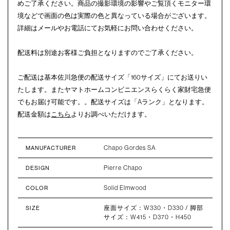
めご了承ください。商品の撮影環境の影響やご覧頂くモニター環
境などで画面の色は実際の色と異なっている場合がございます。
詳細はメールやお電話にてお気軽にお問い合わせください。
配送料は別途お客様ご負担となりますのでご了承ください。
ご配送は基本佐川急便の配送サイズ「160サイズ」にてお送りい
たします。またヤマトホームコンビニエンスらくらく家財宅急便
でもお届け可能です。。配送サイズは「Aランク」となります。
配送金額は
こちら
よりお調べいただけます。
Chapo Gordes SA
MANUFACTURER
Pierre Chapo
DESIGN
Solid Elmwood
COLOR
座面サイズ：W330・D330 / 脚部
SIZE
サイズ：W415・D370・H450