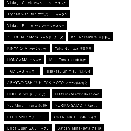
Vintage Clock
ヴィンテージ・クロック
Afghan War Rug
アフガン・ウォーラグ
Vintage Poster
ヴィンテージポスター
Yuki & Daughters
Koji Nakamura
ユキ＆ドーターズ
中村耕士
KINYA OTA
Yuka Numata
オオタキンヤ
沼田侑香
HONGAMA
Misa Tanaka
ホンガマ
田中 美佐
TAMILAB
Hisakazu Shimizu
タミラボ
清水久和
ARAYA/YOSHIYUKI TAKIMOTO
アラヤ/瀧本善之
DOLLSSAN
HIROKI YAGI & FUMIKA HASEGAWA
ドールズサン
Yuu Minamimura
YURIKO SAMO
南村遊
さもゆりこ
ELLYLAND
OKI KENICHI
エリーランド
オキケンイチ
Erica Quan
Satoshi Minakawa
エリカ・クアン
皆川 聡