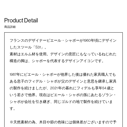
Product Detail
商品詳細
フランスのデザイナーピエール・シャポーが1960年頃にデザイン
したスツール「S31」。
素材はエルム材を使用。デザインの意匠にもなっているねじれた
構造の脚は、シャポーを代表するデザインアイコンです。
1987年にピエール・シャポーが他界した後は優れた家具職人でも
ある息子のフィデル・シャポが父のデザインと意思を継承し家具
の製作を続けましたが、2021 年の暮れにフィデルも享年54 歳と
いう若さで他界。現在はピエール・シャポの孫にあたるゾラン・
シャポが会社を引き継ぎ、同じゴルドの地で製作を続けていま
す。
※天然素材の為、木目や節の色味には個体差がございますので予