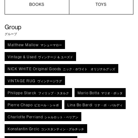
BOOKS
TOYS
Group
グループ
Matthew Mallow
マシューマロー
Vintage & Used
ヴィンテージ ＆ ユーズド
NICK WHITE Original Goods
ニック・ホワイト オリジナルグッズ
VINTAGE RUG
ヴィンテージラグ
Philippe Starck
Mario Botta
フィリップ・スタルク
マリオ・ボッタ
Pierre Chapo
Lina Bo Bardi
ピエール・シャポ
リナ・ボ ・バルディ
Charlotte Perriand
シャルロット・ペリアン
Konstantin Grcic
コンスタンティン・グルチッチ