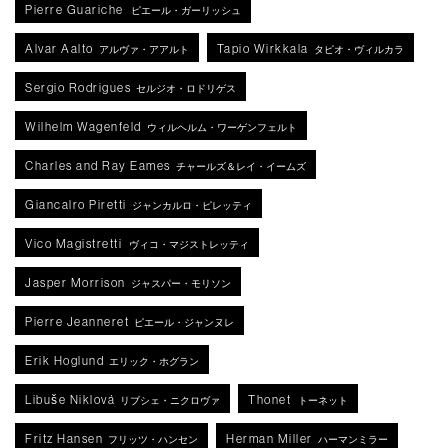
Pierre Guariche
ピエール・ガーリッシュ
Alvar Aalto
Tapio Wirkkala
アルヴァ・アアルト
タピオ・ヴィルカラ
Sergio Rodrigues
セルジオ・ロドリゲス
Wilhelm Wagenfeld
ウィルヘルム・ワーゲンフェルト
Charles and Ray Eames
チャールズ＆レイ・イームズ
Giancalro Piretti
ジャンカルロ・ピレッティ
Vico Magistretti
ヴィコ・マジストレッティ
Jasper Morrison
ジャスパー・モリソン
Pierre Jeanneret
ピエール・ジャンヌレ
Erik Hoglund
エリック・ホグラン
Libuše Niklová
Thonet
リブシェ・ニクロヴァ
トーネット
Fritz Hansen
Herman Miller
フリッツ・ハンセン
ハーマンミラー