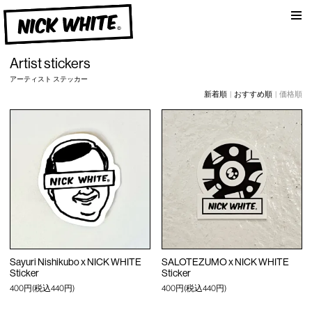
am
NICK WHITE
Artist stickers
アーティスト ステッカー
新着順
|
おすすめ順
| 価格順
Sayuri Nishikubo x NICK WHITE
SALOTEZUMO x NICK WHITE
Sticker
Sticker
400円(税込440円)
400円(税込440円)