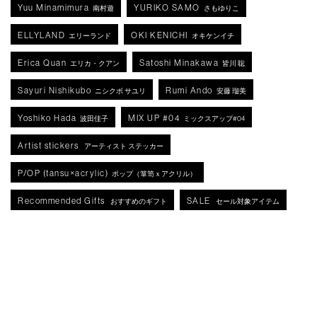
Yuu Minamimura
YURIKO SAMO
南村遊
さもゆりこ
ELLYLAND
OKI KENICHI
エリーランド
オキケンイチ
Erica Quan
Satoshi Minakawa
エリカ・クアン
皆川 聡
Sayuri Nishikubo
Rumi Ando
ニシクボ サユリ
安藤 瑠美
Yoshiko Hada
MIX UP #04
波田佳子
ミックスアップ#04
Artist stickers
アーティスト ステッカー
P/OP (tansu×acrylic)
ポップ（箪笥ｘアクリル）
Recommended Gifts
SALE
おすすめのギフト
セール対象アイテム