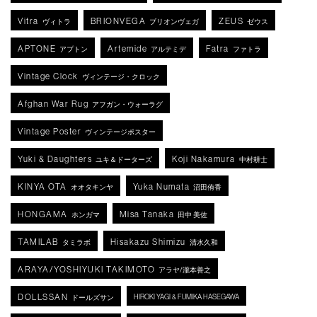
Vitra
BRIONVEGA
ZEUS
ヴィトラ
ブリオンヴェガ
ゼウス
APTONE
Artemide
Fatra
アプトン
アルテミデ
ファトラ
Vintage Clock
ヴィンテージ・クロック
Afghan War Rug
アフガン・ウォーラグ
Vintage Poster
ヴィンテージポスター
Yuki & Daughters
Koji Nakamura
ユキ＆ドーターズ
中村耕士
KINYA OTA
Yuka Numata
オオタキンヤ
沼田侑香
HONGAMA
Misa Tanaka
ホンガマ
田中 美佐
TAMILAB
Hisakazu Shimizu
タミラボ
清水久和
ARAYA/YOSHIYUKI TAKIMOTO
アラヤ/瀧本善之
DOLLSSAN
HIROKI YAGI & FUMIKA HASEGAWA
ドールズサン