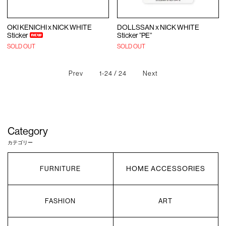
OKI KENICHI x NICK WHITE
DOLLSSAN x NICK WHITE
Sticker
Sticker ”PE”
SOLD OUT
SOLD OUT
Prev
1-24 / 24
Next
Category
カテゴリー
HOME ACCESSORIES
FURNITURE
FASHION
ART