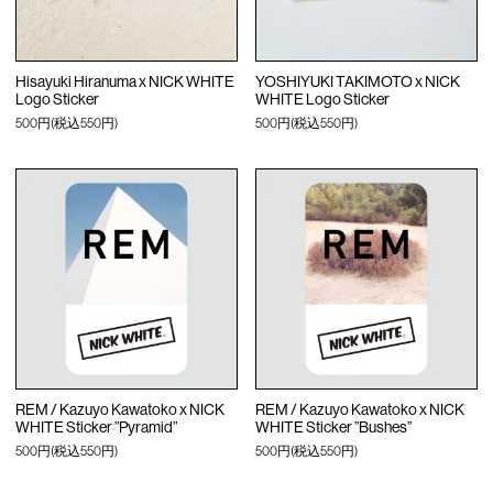
Hisayuki Hiranuma x NICK WHITE
YOSHIYUKI TAKIMOTO x NICK
Logo Sticker
WHITE Logo Sticker
500円(税込550円)
500円(税込550円)
REM / Kazuyo Kawatoko x NICK
REM / Kazuyo Kawatoko x NICK
WHITE Sticker ”Pyramid”
WHITE Sticker ”Bushes”
500円(税込550円)
500円(税込550円)