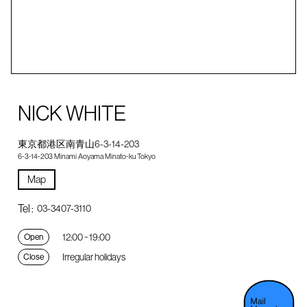
NICK WHITE
東京都港区南青山6-3-14-203
6-3-14-203 Minami Aoyama Minato-ku Tokyo
Map
Tel :
03-3407-3110
12:00 ~ 19:00
Open
Irregular holidays
Close