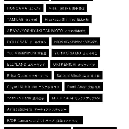
HONGAMA
Misa Tanaka
ホンガマ
田中 美佐
TAMILAB
Hisakazu Shimizu
タミラボ
清水久和
ARAYA/YOSHIYUKI TAKIMOTO
アラヤ/瀧本善之
DOLLSSAN
HIROKI YAGI & FUMIKA HASEGAWA
ドールズサン
Yuu Minamimura
YURIKO SAMO
南村遊
さもゆりこ
ELLYLAND
OKI KENICHI
エリーランド
オキケンイチ
Erica Quan
Satoshi Minakawa
エリカ・クアン
皆川 聡
Sayuri Nishikubo
Rumi Ando
ニシクボ サユリ
安藤 瑠美
Yoshiko Hada
MIX UP #04
波田佳子
ミックスアップ#04
Artist stickers
アーティスト ステッカー
P/OP (tansu×acrylic)
ポップ（箪笥ｘアクリル）