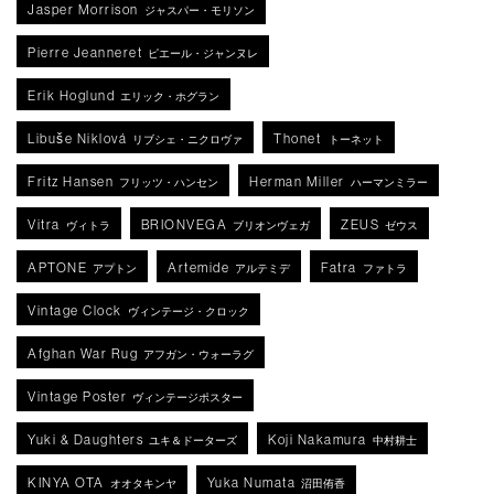
Jasper Morrison
ジャスパー・モリソン
Pierre Jeanneret
ピエール・ジャンヌレ
Erik Hoglund
エリック・ホグラン
Libuše Niklová
Thonet
リブシェ・ニクロヴァ
トーネット
Fritz Hansen
Herman Miller
フリッツ・ハンセン
ハーマンミラー
Vitra
BRIONVEGA
ZEUS
ヴィトラ
ブリオンヴェガ
ゼウス
APTONE
Artemide
Fatra
アプトン
アルテミデ
ファトラ
Vintage Clock
ヴィンテージ・クロック
Afghan War Rug
アフガン・ウォーラグ
Vintage Poster
ヴィンテージポスター
Yuki & Daughters
Koji Nakamura
ユキ＆ドーターズ
中村耕士
KINYA OTA
Yuka Numata
オオタキンヤ
沼田侑香