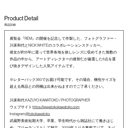
Product Detail
商品詳細
展覧会『REM』の開催を記念して作製した、フォトグラファー・
川床和代とNICK WHITEのコラボレーションステッカー。
彼女が約15年に渡って世界各地を旅しレンズに収めてきた無数の
作品の中から、アートディレクターの後智仁が厳選した6点を選
び抜きデザインした人気アイテムです。
※レターパック360でお届け可能です。その場合、梱包サイズを
超える商品との同梱は出来かねますのでご了承ください。
川床和代 KAZUYO KAWATOKO / PHOTOGRAPHER
ウェブサイト:
https://www.tokokawatoko.com
Instagram:
@tokokawatoko
武蔵野美術短期大学、卒業。学生時代から雑誌社にて働きはじ
め、フリーランスとして独立。2009年よりタ東南アジア、ネパ