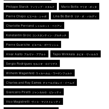
Philippe Starck
Mario Botta
フィリップ・スタルク
マリオ・ボッタ
Pierre Chapo
Lina Bo Bardi
ピエール・シャポ
リナ・ボ ・バルディ
Charlotte Perriand
シャルロット・ペリアン
Konstantin Grcic
コンスタンティン・グルチッチ
Pierre Guariche
ピエール・ガーリッシュ
Alvar Aalto
Tapio Wirkkala
アルヴァ・アアルト
タピオ・ヴィルカラ
Sergio Rodrigues
セルジオ・ロドリゲス
Wilhelm Wagenfeld
ウィルヘルム・ワーゲンフェルト
Charles and Ray Eames
チャールズ＆レイ・イームズ
Giancalro Piretti
ジャンカルロ・ピレッティ
Vico Magistretti
ヴィコ・マジストレッティ