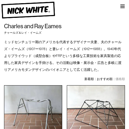
am
NICK WHITE
Charles and Ray Eames
チャールズ＆レイ・イームズ
ミッドセンチュリー期のアメリカを代表するデザイナー夫妻、夫のチャール
ズ・イームズ（1907ー1978）と妻レイ・イームズ（1912ー1988）。1940年代
よりプライウッド（成型合板）やFRPという多様な工業技術を家具製造の応
用した家具デザインを手掛ける。その活動は映像・展示会・広告と多岐に渡
りアメリカモダンデザインのパイオニアとして広く活躍した。
新着順
|
おすすめ順
| 価格順