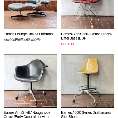
Eames Lounge Chair & Ottoman
Eames Side Shell / Girard Fabric /
Eiffel Base (DSR)
780,000円(税込858,000円)
SOLD OUT
Eames Arm Shell / Naugahyde
Eames / 600 Series Draftsman's
Cover (Early Generation) with
Side Stool