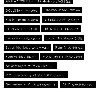
ARAYA/YOSHIYUKI TAKIMOTO
アラヤ/瀧本善之
DOLLSSAN
HIROKI YAGI & FUMIKA HASEGAWA
ドールズサン
Yuu Minamimura
YURIKO SAMO
南村遊
さもゆりこ
ELLYLAND
OKI KENICHI
エリーランド
オキケンイチ
Erica Quan
Satoshi Minakawa
エリカ・クアン
皆川 聡
Sayuri Nishikubo
Rumi Ando
ニシクボ サユリ
安藤 瑠美
Yoshiko Hada
MIX UP #04
波田佳子
ミックスアップ#04
Artist stickers
アーティスト ステッカー
P/OP (tansu×acrylic)
ポップ（箪笥ｘアクリル）
Recommended Gifts
SALE
おすすめのギフト
セール対象アイテム