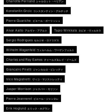
Charlotte Perriand
シャルロット・ペリアン
Konstantin Grcic
コンスタンティン・グルチッチ
Pierre Guariche
ピエール・ガーリッシュ
Alvar Aalto
Tapio Wirkkala
アルヴァ・アアルト
タピオ・ヴィルカラ
Sergio Rodrigues
セルジオ・ロドリゲス
Wilhelm Wagenfeld
ウィルヘルム・ワーゲンフェルト
Charles and Ray Eames
チャールズ＆レイ・イームズ
Giancalro Piretti
ジャンカルロ・ピレッティ
Vico Magistretti
ヴィコ・マジストレッティ
Jasper Morrison
ジャスパー・モリソン
Pierre Jeanneret
ピエール・ジャンヌレ
Erik Hoglund
エリック・ホグラン