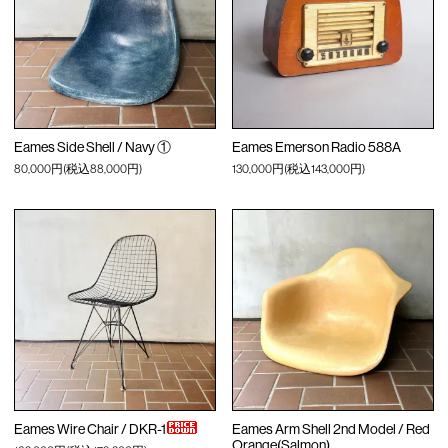
Eames Side Shell / Navy ①
Eames Emerson Radio 588A
80,000円(税込88,000円)
130,000円(税込143,000円)
Eames Wire Chair / DKR-1
Eames Arm Shell 2nd Model / Red
Orange(Salmon)