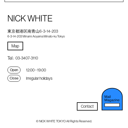
NICK WHITE
東京都港区南青山6-3-14-203
6-3-14-203 Minami Aoyama Minato-ku Tokyo
Map
Tel :
03-3407-3110
12:00 ~ 19:00
Open
Irregular holidays
Close
Contact
© NICK WHITE TOKYO All Rights Reserved.
メルマガ登