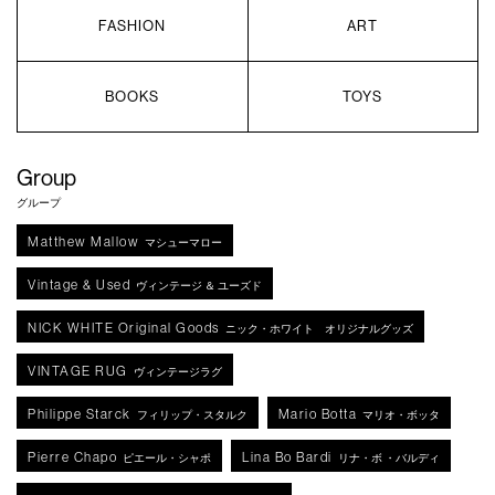
FASHION
ART
BOOKS
TOYS
Group
グループ
Matthew Mallow
マシューマロー
Vintage & Used
ヴィンテージ ＆ ユーズド
NICK WHITE Original Goods
ニック・ホワイト オリジナルグッズ
VINTAGE RUG
ヴィンテージラグ
Philippe Starck
Mario Botta
フィリップ・スタルク
マリオ・ボッタ
Pierre Chapo
Lina Bo Bardi
ピエール・シャポ
リナ・ボ ・バルディ