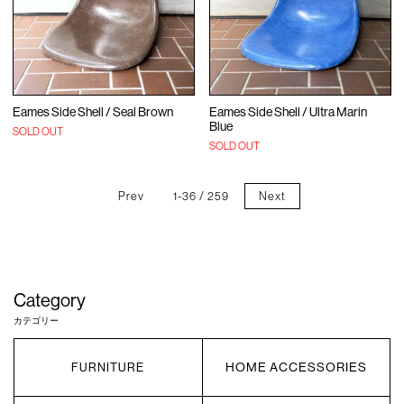
Eames Side Shell / Seal Brown
Eames Side Shell / Ultra Marin
Blue
SOLD OUT
SOLD OUT
Prev
1-36 / 259
Next
Category
カテゴリー
HOME ACCESSORIES
FURNITURE