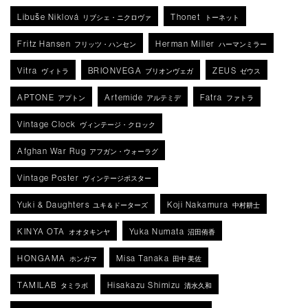
Libuše Niklová
Thonet
リブシェ・ニクロヴァ
トーネット
Fritz Hansen
Herman Miller
フリッツ・ハンセン
ハーマンミラー
Vitra
BRIONVEGA
ZEUS
ヴィトラ
ブリオンヴェガ
ゼウス
APTONE
Artemide
Fatra
アプトン
アルテミデ
ファトラ
Vintage Clock
ヴィンテージ・クロック
Afghan War Rug
アフガン・ウォーラグ
Vintage Poster
ヴィンテージポスター
Yuki & Daughters
Koji Nakamura
ユキ＆ドーターズ
中村耕士
KINYA OTA
Yuka Numata
オオタキンヤ
沼田侑香
HONGAMA
Misa Tanaka
ホンガマ
田中 美佐
TAMILAB
Hisakazu Shimizu
タミラボ
清水久和