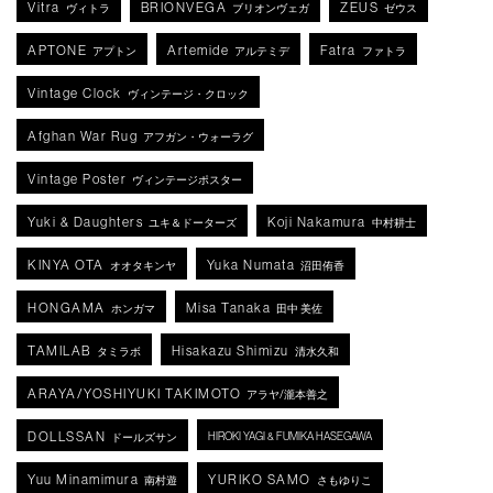
Vitra
BRIONVEGA
ZEUS
ヴィトラ
ブリオンヴェガ
ゼウス
APTONE
Artemide
Fatra
アプトン
アルテミデ
ファトラ
Vintage Clock
ヴィンテージ・クロック
Afghan War Rug
アフガン・ウォーラグ
Vintage Poster
ヴィンテージポスター
Yuki & Daughters
Koji Nakamura
ユキ＆ドーターズ
中村耕士
KINYA OTA
Yuka Numata
オオタキンヤ
沼田侑香
HONGAMA
Misa Tanaka
ホンガマ
田中 美佐
TAMILAB
Hisakazu Shimizu
タミラボ
清水久和
ARAYA/YOSHIYUKI TAKIMOTO
アラヤ/瀧本善之
DOLLSSAN
HIROKI YAGI & FUMIKA HASEGAWA
ドールズサン
Yuu Minamimura
YURIKO SAMO
南村遊
さもゆりこ