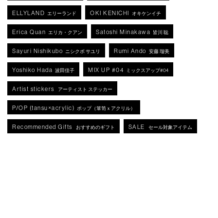
ELLYLAND
OKI KENICHI
エリーランド
オキケンイチ
Erica Quan
Satoshi Minakawa
エリカ・クアン
皆川 聡
Sayuri Nishikubo
Rumi Ando
ニシクボ サユリ
安藤 瑠美
Yoshiko Hada
MIX UP #04
波田佳子
ミックスアップ#04
Artist stickers
アーティスト ステッカー
P/OP (tansu×acrylic)
ポップ（箪笥ｘアクリル）
Recommended Gifts
SALE
おすすめのギフト
セール対象アイテム