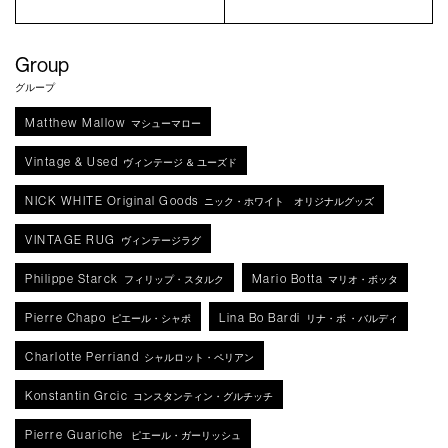
Group
グループ
Matthew Mallow
マシューマロー
Vintage & Used
ヴィンテージ ＆ ユーズド
NICK WHITE Original Goods
ニック・ホワイト オリジナルグッズ
VINTAGE RUG
ヴィンテージラグ
Philippe Starck
Mario Botta
フィリップ・スタルク
マリオ・ボッタ
Pierre Chapo
Lina Bo Bardi
ピエール・シャポ
リナ・ボ ・バルディ
Charlotte Perriand
シャルロット・ペリアン
Konstantin Grcic
コンスタンティン・グルチッチ
Pierre Guariche
ピエール・ガーリッシュ