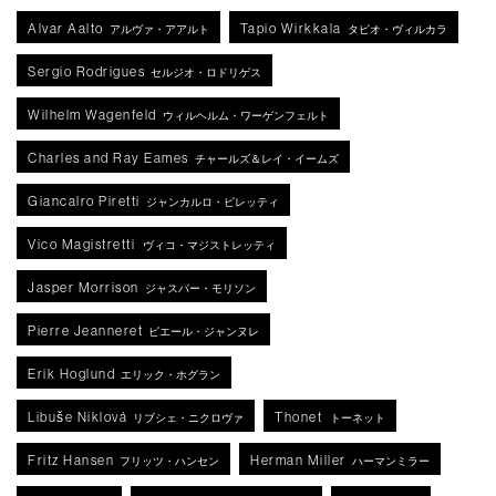
Alvar Aalto
Tapio Wirkkala
アルヴァ・アアルト
タピオ・ヴィルカラ
Sergio Rodrigues
セルジオ・ロドリゲス
Wilhelm Wagenfeld
ウィルヘルム・ワーゲンフェルト
Charles and Ray Eames
チャールズ＆レイ・イームズ
Giancalro Piretti
ジャンカルロ・ピレッティ
Vico Magistretti
ヴィコ・マジストレッティ
Jasper Morrison
ジャスパー・モリソン
Pierre Jeanneret
ピエール・ジャンヌレ
Erik Hoglund
エリック・ホグラン
Libuše Niklová
Thonet
リブシェ・ニクロヴァ
トーネット
Fritz Hansen
Herman Miller
フリッツ・ハンセン
ハーマンミラー