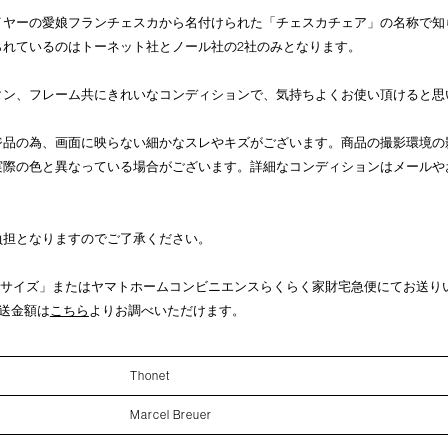
イヤーの愛娘フランチェスカから名付けられた「チェスカチェア」の名称で知
られているのはトーネット社とノール社の2社のみとなります。
タン、フレーム共にきれいなコンディションで、気持ちよくお使い頂けると思
ジ品の為、画面に映らない細かなスレやキズがございます。商品の撮影環境の
実際の色と異なっている場合がございます。詳細なコンディションはメールや
負担となりますのでご了承ください。
0サイズ」またはヤマトホームコンビニエンスらくらく家財宅急便にてお送り
送金額は
こちら
よりお調べいただけます。
Thonet
Marcel Breuer