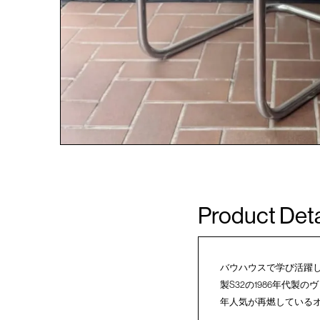
Product Deta
バウハウスで学び活躍し
製S32の1986年代
年人気が再燃しているオ