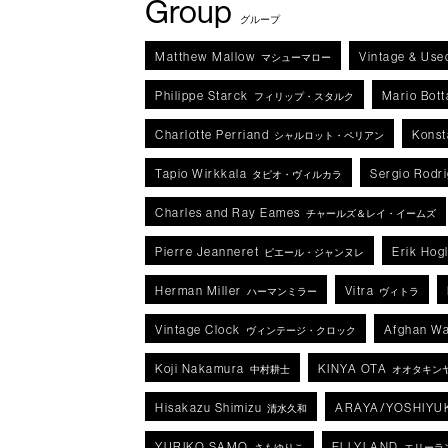
Group
グループ
Matthew Mallow
Vintage & Use
マシューマロー
Philippe Starck
Mario Bott
フィリップ・スタルク
Charlotte Perriand
Konst
シャルロット・ペリアン
Tapio Wirkkala
Sergio Rodr
タピオ・ヴィルカラ
Charles and Ray Eames
チャールズ＆レイ・イームズ
Pierre Jeanneret
Erik Hog
ピエール・ジャンヌレ
Herman Miller
Vitra
ハーマンミラー
ヴィトラ
Vintage Clock
Afghan Wa
ヴィンテージ・クロック
Koji Nakamura
KINYA OTA
中村耕士
オオタキン
Hisakazu Shimizu
ARAYA/YOSHIYU
清水久和
YURIKO SAMO
ELLYLAND
さもゆりこ
エリーラ