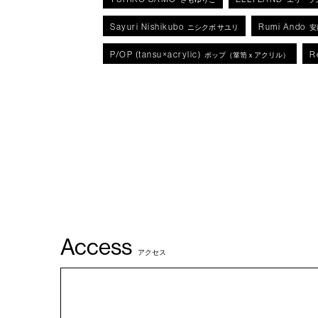
Sayuri Nishikubo
Rumi Ando
ニシクボ サユリ
安
P/OP (tansu×acrylic)
R
ポップ（箪笥ｘアクリル）
Access
アクセス