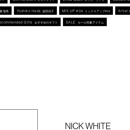
Yoshiko Hada
MIX UP #04
Artist 
藤 瑠美
波田佳子
ミックスアップ#04
ecommended Gifts
SALE
おすすめのギフト
セール対象アイテム
NICK WHITE