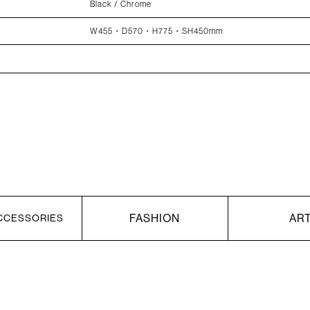
Black / Chrome
W455・D570・H775・SH450mm
FASHION
AR
CCESSORIES