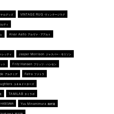
VINTAGE RUG
ジナルグッズ
ヴィンテージラグ
バルディ
Alvar Aalto
ュ
アルヴァ・アアルト
Jasper Morrison
トレッティ
ジャスパー・モリソン
Fritz Hansen
ネット
フリッツ・ハンセン
de
Fatra
アルテミデ
ファトラ
aughters
ユキ＆ドーターズ
TAMILAB
佐
タミラボ
Yuu Minamimura
KA HASEGAWA
南村遊
Minakawa
皆川 聡