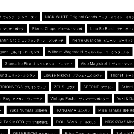
d
NICK WHITE Original Goods
ヴィンテージ ＆ ユーズド
ニック・ホワイト オリ
a
Pierre Chapo
Lina Bo Bardi
マリオ・ボッタ
ピエール・シャポ
リナ・ボ ・
antin Grcic
Pierre Guariche
コンスタンティン・グルチッチ
ピエール・ガーリッシ
igues
Wilhelm Wagenfeld
セルジオ・ロドリゲス
ウィルヘルム・ワーゲンフェルト
Giancalro Piretti
Vico Magistretti
ジャンカルロ・ピレッティ
ヴィコ・マジス
lund
Libuše Niklová
Thonet
エリック・ホグラン
リブシェ・ニクロヴァ
トー
BRIONVEGA
ZEUS
APTONE
Artemi
ブリオンヴェガ
ゼウス
アプトン
r Rug
Vintage Poster
Yuki & D
アフガン・ウォーラグ
ヴィンテージポスター
Yuka Numata
HONGAMA
Misa Tanaka
ヤ
沼田侑香
ホンガマ
田中 美
KI TAKIMOTO
DOLLSSAN
HIROKI YAGI & FUMI
アラヤ/瀧本善之
ドールズサン
OKI KENICHI
Erica Quan
Satoshi 
ンド
オキケンイチ
エリカ・クアン