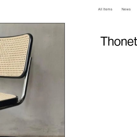
All Items
News
Thonet