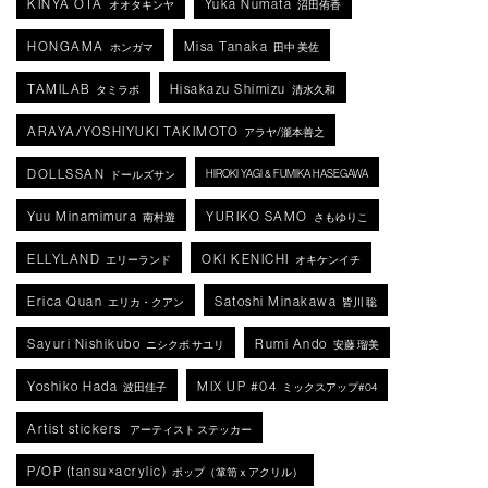
KINYA OTA
Yuka Numata
オオタキンヤ
沼田侑香
HONGAMA
Misa Tanaka
ホンガマ
田中 美佐
TAMILAB
Hisakazu Shimizu
タミラボ
清水久和
ARAYA/YOSHIYUKI TAKIMOTO
アラヤ/瀧本善之
DOLLSSAN
HIROKI YAGI & FUMIKA HASEGAWA
ドールズサン
Yuu Minamimura
YURIKO SAMO
南村遊
さもゆりこ
ELLYLAND
OKI KENICHI
エリーランド
オキケンイチ
Erica Quan
Satoshi Minakawa
エリカ・クアン
皆川 聡
Sayuri Nishikubo
Rumi Ando
ニシクボ サユリ
安藤 瑠美
Yoshiko Hada
MIX UP #04
波田佳子
ミックスアップ#04
Artist stickers
アーティスト ステッカー
P/OP (tansu×acrylic)
ポップ（箪笥ｘアクリル）