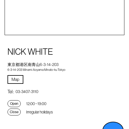
NICK WHITE
東京都港区南青山6-3-14-203
6-3-14-203 Minami Aoyama Minato-ku Tokyo
Map
Tel :
03-3407-3110
12:00 ~ 19:00
Open
Irregular holidays
Close