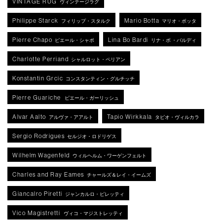
VINTAGE RUG
ヴィンテージラグ
Philippe Starck
Mario Botta
フィリップ・スタルク
マリオ・ボッタ
Pierre Chapo
Lina Bo Bardi
ピエール・シャポ
リナ・ボ ・バルディ
Charlotte Perriand
シャルロット・ペリアン
Konstantin Grcic
コンスタンティン・グルチッチ
Pierre Guariche
ピエール・ガーリッシュ
Alvar Aalto
Tapio Wirkkala
アルヴァ・アアルト
タピオ・ヴィルカラ
Sergio Rodrigues
セルジオ・ロドリゲス
Wilhelm Wagenfeld
ウィルヘルム・ワーゲンフェルト
Charles and Ray Eames
チャールズ＆レイ・イームズ
Giancalro Piretti
ジャンカルロ・ピレッティ
Vico Magistretti
ヴィコ・マジストレッティ