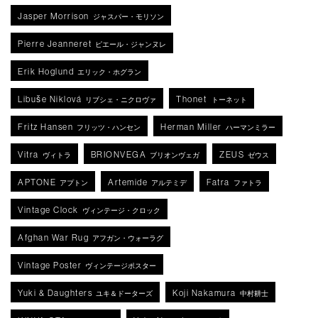
Jasper Morrison
ジャスパー・モリソン
Pierre Jeanneret
ピエール・ジャンヌレ
Erik Hoglund
エリック・ホグラン
Libuše Niklová
Thonet
リブシェ・ニクロヴァ
トーネット
Fritz Hansen
Herman Miller
フリッツ・ハンセン
ハーマンミラー
Vitra
BRIONVEGA
ZEUS
ヴィトラ
ブリオンヴェガ
ゼウス
APTONE
Artemide
Fatra
アプトン
アルテミデ
ファトラ
Vintage Clock
ヴィンテージ・クロック
Afghan War Rug
アフガン・ウォーラグ
Vintage Poster
ヴィンテージポスター
Yuki & Daughters
Koji Nakamura
ユキ＆ドーターズ
中村耕士