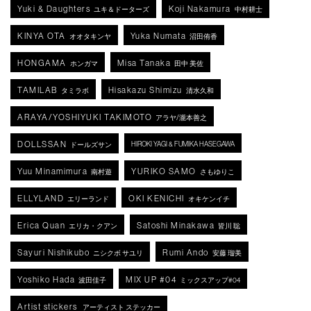
Yuki & Daughters
Koji Nakamura
ユキ＆ドーターズ
中村耕士
KINYA OTA
Yuka Numata
オオタキンヤ
沼田侑香
HONGAMA
Misa Tanaka
ホンガマ
田中 美佐
TAMILAB
Hisakazu Shimizu
タミラボ
清水久和
ARAYA/YOSHIYUKI TAKIMOTO
アラヤ/瀧本善之
DOLLSSAN
HIROKI YAGI & FUMIKA HASEGAWA
ドールズサン
Yuu Minamimura
YURIKO SAMO
南村遊
さもゆりこ
ELLYLAND
OKI KENICHI
エリーランド
オキケンイチ
Erica Quan
Satoshi Minakawa
エリカ・クアン
皆川 聡
Sayuri Nishikubo
Rumi Ando
ニシクボ サユリ
安藤 瑠美
Yoshiko Hada
MIX UP #04
波田佳子
ミックスアップ#04
Artist stickers
アーティスト ステッカー