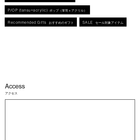
P/OP (tansu×acrylic)
ポップ（箪笥ｘアクリル）
Recommended Gifts
SALE
おすすめのギフト
セール対象アイテム
Access
アクセス