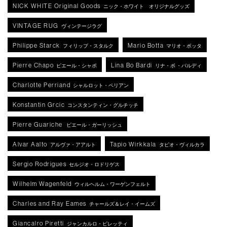
NICK WHITE Original Goods
ニック・ホワイト オリジナルグッズ
VINTAGE RUG
ヴィンテージラグ
Philippe Starck
Mario Botta
フィリップ・スタルク
マリオ・ボッタ
Pierre Chapo
Lina Bo Bardi
ピエール・シャポ
リナ・ボ ・バルディ
Charlotte Perriand
シャルロット・ペリアン
Konstantin Grcic
コンスタンティン・グルチッチ
Pierre Guariche
ピエール・ガーリッシュ
Alvar Aalto
Tapio Wirkkala
アルヴァ・アアルト
タピオ・ヴィルカラ
Sergio Rodrigues
セルジオ・ロドリゲス
Wilhelm Wagenfeld
ウィルヘルム・ワーゲンフェルト
Charles and Ray Eames
チャールズ＆レイ・イームズ
Giancalro Piretti
ジャンカルロ・ピレッティ