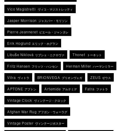
Vico Magistretti
ヴィコ・マジストレッティ
Jasper Morrison
ジャスパー・モリソン
Pierre Jeanneret
ピエール・ジャンヌレ
Erik Hoglund
エリック・ホグラン
Libuše Niklová
Thonet
リブシェ・ニクロヴァ
トーネット
Fritz Hansen
Herman Miller
フリッツ・ハンセン
ハーマンミラー
Vitra
BRIONVEGA
ZEUS
ヴィトラ
ブリオンヴェガ
ゼウス
APTONE
Artemide
Fatra
アプトン
アルテミデ
ファトラ
Vintage Clock
ヴィンテージ・クロック
Afghan War Rug
アフガン・ウォーラグ
Vintage Poster
ヴィンテージポスター