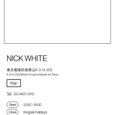
NICK WHITE
東京都港区南青山6-3-14-203
6-3-14-203 Minami Aoyama Minato-ku Tokyo
Map
Tel :
03-3407-3110
12:00 ~ 19:00
Open
Irregular holidays
Close