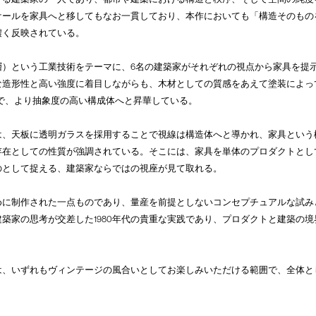
ケールを家具へと移してもなお一貫しており、本作においても「構造そのもの
濃く反映されている。
層）という工業技術をテーマに、6名の建築家がそれぞれの視点から家具を提
な造形性と高い強度に着目しながらも、木材としての質感をあえて塗装によっ
で、より抽象度の高い構成体へと昇華している。
は、天板に透明ガラスを採用することで視線は構造体へと導かれ、家具という
存在としての性質が強調されている。そこには、家具を単体のプロダクトとし
のとして捉える、建築家ならではの視座が見て取れる。
めに制作された一点ものであり、量産を前提としないコンセプチュアルな試み
築家の思考が交差した1980年代の貴重な実践であり、プロダクトと建築の
は、いずれもヴィンテージの風合いとしてお楽しみいただける範囲で、全体と