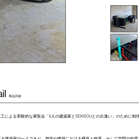
il
商品詳細
工による実験的な展覧会「6人の建築家とSEKISOUとの出逢い」のために制作した《Tabl
する建築家の一人であり、都市や建築における構造と秩序、そして空間の純度