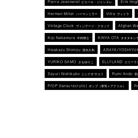
Pierre Jeanneret
Erik Hog
ピエール・ジャンヌレ
Herman Miller
Vitra
ハーマンミラー
ヴィトラ
Vintage Clock
Afghan Wa
ヴィンテージ・クロック
Koji Nakamura
KINYA OTA
中村耕士
オオタキン
Hisakazu Shimizu
ARAYA/YOSHIYU
清水久和
YURIKO SAMO
ELLYLAND
さもゆりこ
エリーラ
Sayuri Nishikubo
Rumi Ando
ニシクボ サユリ
安
P/OP (tansu×acrylic)
R
ポップ（箪笥ｘアクリル）