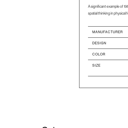
A significant example of 19
spatial thinking in physical 
MANUFACTURER
DESIGN
COLOR
SIZE