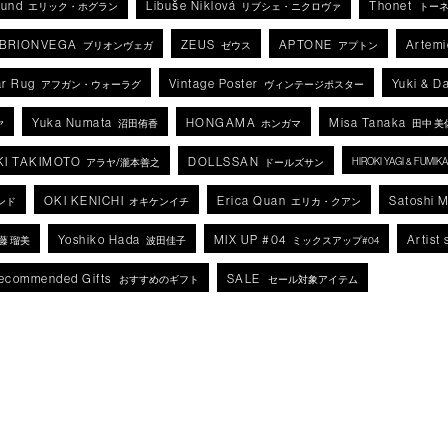
lund
Libuše Niklová
Thonet
エリック・ホグラン
リブシェ・ニクロヴァ
トー
BRIONVEGA
ZEUS
APTONE
Artemi
ブリオンヴェガ
ゼウス
アプトン
r Rug
Vintage Poster
Yuki & D
アフガン・ウォーラグ
ヴィンテージポスター
Yuka Numata
HONGAMA
Misa Tanaka
ヤ
沼田侑香
ホンガマ
田中 美
KI TAKIMOTO
DOLLSSAN
HIROKI YAGI & FUMI
アラヤ/瀧本善之
ドールズサン
OKI KENICHI
Erica Quan
Satoshi 
ンド
オキケンイチ
エリカ・クアン
Yoshiko Hada
MIX UP #04
Artist 
藤 瑠美
波田佳子
ミックスアップ#04
ecommended Gifts
SALE
おすすめのギフト
セール対象アイテム