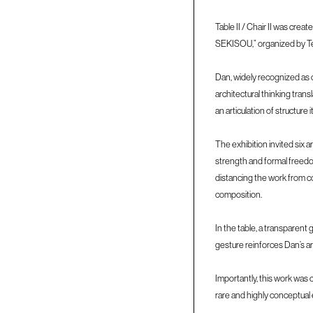
Table II / Chair II was cre
SEKISOU,” organized by T
Dan, widely recognized as on
architectural thinking tran
an articulation of structure it
The exhibition invited six 
strength and formal freedom
distancing the work from co
composition.
In the table, a transparent
gesture reinforces Dan’s arc
Importantly, this work was c
rare and highly conceptual e