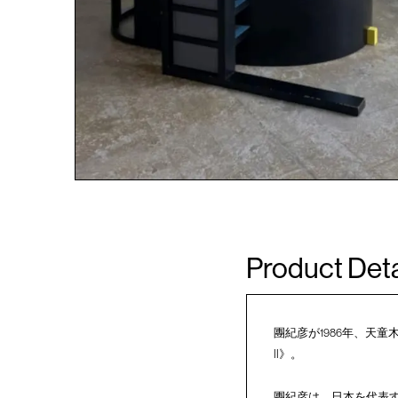
Product Deta
團紀彦が1986年、天童木
II》。
團紀彦は、日本を代表