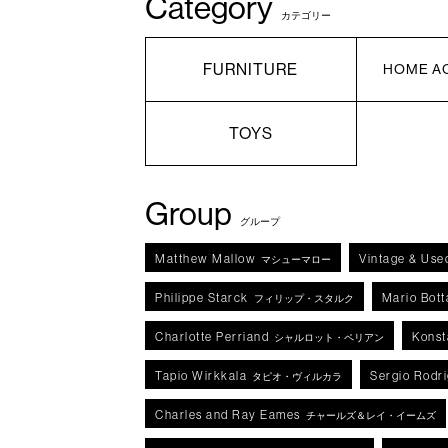
Category
カテゴリー
FURNITURE
HOME A
TOYS
Group
グループ
Matthew Mallow
Vintage & Use
マシューマロー
Philippe Starck
Mario Bott
フィリップ・スタルク
Charlotte Perriand
Konst
シャルロット・ペリアン
Tapio Wirkkala
Sergio Rodr
タピオ・ヴィルカラ
Charles and Ray Eames
チャールズ＆レイ・イームズ