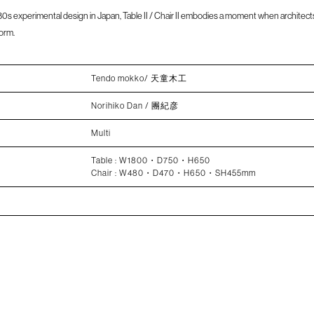
80s experimental design in Japan, Table II / Chair II embodies a moment when architects
form.
Tendo mokko/ 天童木工
Norihiko Dan / 團紀彦
Multi
Table : W1800・D750・H650
Chair : W480・D470・H650・SH455mm