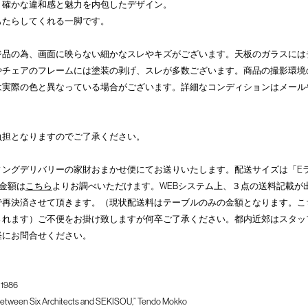
、確かな違和感と魅力を内包したデザイン。
もたらしてくれる一脚です。
ジ品の為、画面に映らない細かなスレやキズがございます。天板のガラスには
やチェアのフレームには塗装の剥げ、スレが多数ございます。商品の撮影環境
は実際の色と異なっている場合がございます。詳細なコンディションはメール
。
負担となりますのでご了承ください。
ングデリバリーの家財おまかせ便にてお送りいたします。配送サイズは「Eラ
金額は
こちら
よりお調べいただけます。WEBシステム上、３点の送料記載が
で再決済させて頂きます。（現状配送料はテーブルのみの金額となります。こ
されます）ご不便をお掛け致しますが何卒ご了承ください。都内近郊はスタッ
軽にお問合せください。
 1986
between Six Architects and SEKISOU,” Tendo Mokko