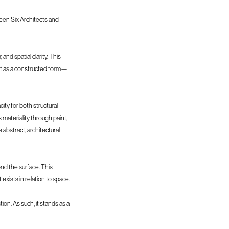
ween Six Architects and
and spatial clarity. This
 but as a constructed form—
ity for both structural
materiality through paint,
 abstract, architectural
ond the surface. This
exists in relation to space.
ion. As such, it stands as a