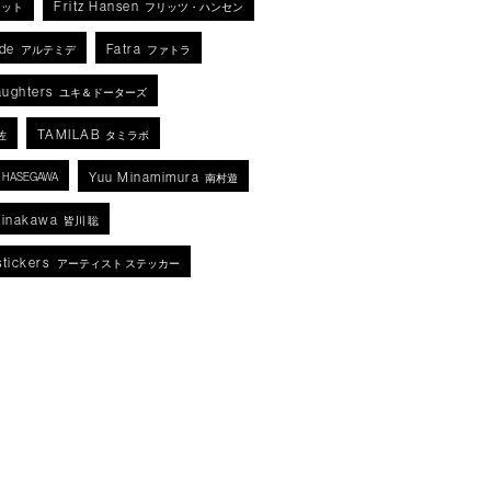
Fritz Hansen
ネット
フリッツ・ハンセン
de
Fatra
アルテミデ
ファトラ
aughters
ユキ＆ドーターズ
TAMILAB
佐
タミラボ
Yuu Minamimura
KA HASEGAWA
南村遊
Minakawa
皆川 聡
stickers
アーティスト ステッカー