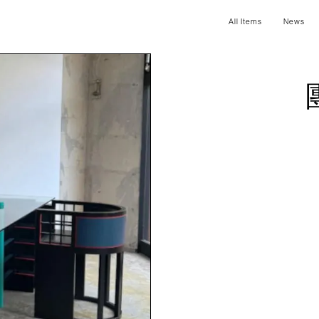
All Items
News
團