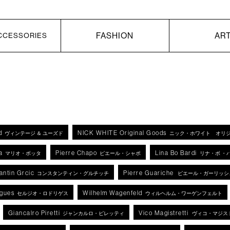
FASHION
AR
CCESSORIES
d
NICK WHITE Original Goods
ヴィンテージ ＆ ユーズド
ニック・ホワイト オリ
a
Pierre Chapo
Lina Bo Bardi
マリオ・ボッタ
ピエール・シャポ
リナ・ボ ・
antin Grcic
Pierre Guariche
コンスタンティン・グルチッチ
ピエール・ガーリッシ
igues
Wilhelm Wagenfeld
セルジオ・ロドリゲス
ウィルヘルム・ワーゲンフェルト
Giancalro Piretti
Vico Magistretti
ジャンカルロ・ピレッティ
ヴィコ・マジス