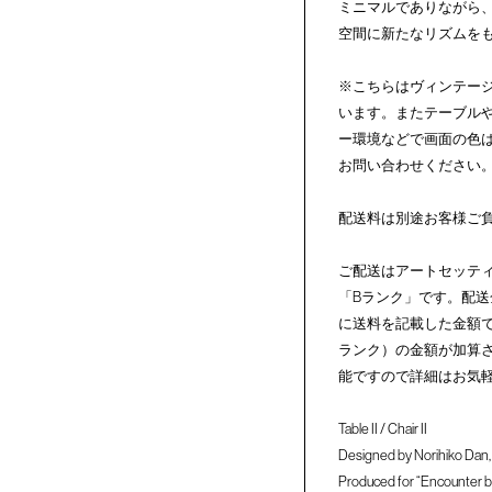
ミニマルでありながら
空間に新たなリズムを
※こちらはヴィンテー
います。またテーブル
ー環境などで画面の色
お問い合わせください
配送料は別途お客様ご
ご配送はアートセッティ
「Bランク」です。配送
に送料を記載した金額
ランク）の金額が加算
能ですので詳細はお気
Table II / Chair II
Designed by Norihiko Dan,
Produced for “Encounter 