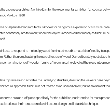
ated by Japanese architect Norihiko Dan for the experimental exhibition “Encounter bet
endo Mokko in 1986.
e of Japan’s leading architects, is known for his rigorous exploration of structure, order, 
slates seamlessly into this work, where the object is conceived not merely as furniture,
self.
architects to respond to molded plywood (laminated wood), a material defined by its capac
. Rather than emphasizing the natural texture of wood, Dan deliberately neutralized its 
nventional notions of “wooden furniture.” In doing so, he elevated the piece into a more
 glass top reveals and activates the underlying structure, directing the viewer’s gaze bey
hitectural approach: furniture is not treated as an isolated object, but as an element that 
onceived as a one-off piece specifically for the exhibition, not intended for mass product
xploration at the intersection of architecture, design, and industrial technique.