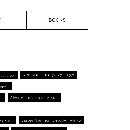
T
BOOKS
VINTAGE RUG
ジナルグッズ
ヴィンテージラグ
バルディ
Alvar Aalto
ュ
アルヴァ・アアルト
Jasper Morrison
トレッティ
ジャスパー・モリソン