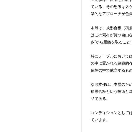
ている。その思考はス
築的なアプローチが色
本展は、成形合板（積
はこの素材が持つ自由
さ”から距離を取ること
特にテーブルにおいて
の中に置かれる建築的
係性の中で成立するも
なお本作は、本展のた
積層合板という技術と建
品である。
コンディションとして
ています。