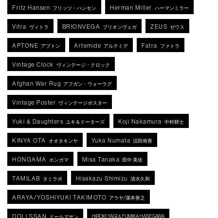
Fritz Hansen
Herman Miller
フリッツ・ハンセン
ハーマンミラー
Vitra
BRIONVEGA
ZEUS
ヴィトラ
ブリオンヴェガ
ゼウス
APTONE
Artemide
Fatra
アプトン
アルテミデ
ファトラ
Vintage Clock
ヴィンテージ・クロック
Afghan War Rug
アフガン・ウォーラグ
Vintage Poster
ヴィンテージポスター
Yuki & Daughters
Koji Nakamura
ユキ＆ドーターズ
中村耕士
KINYA OTA
Yuka Numata
オオタキンヤ
沼田侑香
HONGAMA
Misa Tanaka
ホンガマ
田中 美佐
TAMILAB
Hisakazu Shimizu
タミラボ
清水久和
ARAYA/YOSHIYUKI TAKIMOTO
アラヤ/瀧本善之
DOLLSSAN
HIROKI YAGI & FUMIKA HASEGAWA
ドールズサン