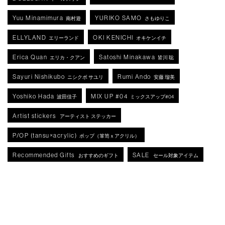
Yuu Minamimura
YURIKO SAMO
南村遊
さもゆりこ
ELLYLAND
OKI KENICHI
エリーランド
オキケンイチ
Erica Quan
Satoshi Minakawa
エリカ・クアン
皆川 聡
Sayuri Nishikubo
Rumi Ando
ニシクボ サユリ
安藤 瑠美
Yoshiko Hada
MIX UP #04
波田佳子
ミックスアップ#04
Artist stickers
アーティスト ステッカー
P/OP (tansu×acrylic)
ポップ（箪笥ｘアクリル）
Recommended Gifts
SALE
おすすめのギフト
セール対象アイテム