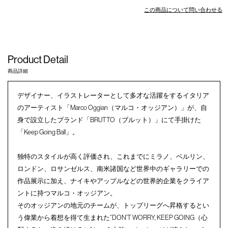
この商品について問い合わせる
Product Detail
商品詳細
デザイナー、イラストレーターとして多才な活躍をするイタリア
のアーティスト「Marco Oggian（マルコ・オッジアン）」が、自
身で設立したブランド「BRUTTO（ブルット）」にて手掛けた
「Keep Going Ball」。
独特のスタイルが高く評価され、これまでにミラノ、ベルリン、
ロンドン、ロサンゼルス、南米諸国など世界中のギャラリーでの
作品展示に加え、ナイキやアップルなどの世界的企業をクライア
ントに持つマルコ・オッジアン。
そのオッジアンの地元のチームが、トップリーグへ昇格するとい
う偉業から着想を得て生まれた“DON'T WORRY, KEEP GOING（心