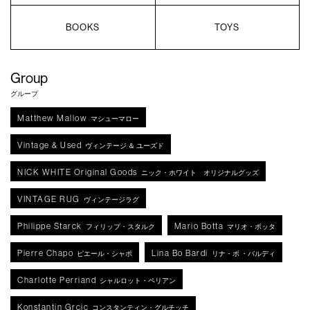
BOOKS
TOYS
Group
グループ
Matthew Mallow
マシューマロー
Vintage & Used
ヴィンテージ ＆ ユーズド
NICK WHITE Original Goods
ニック・ホワイト オリジナルグッズ
VINTAGE RUG
ヴィンテージラグ
Philippe Starck
Mario Botta
フィリップ・スタルク
マリオ・ボッタ
Pierre Chapo
Lina Bo Bardi
ピエール・シャポ
リナ・ボ ・バルディ
Charlotte Perriand
シャルロット・ペリアン
Konstantin Grcic
コンスタンティン・グルチッチ