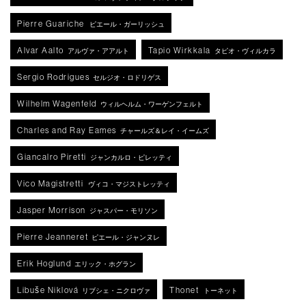
Pierre Guariche
ピエール・ガーリッシュ
Alvar Aalto
Tapio Wirkkala
アルヴァ・アアルト
タピオ・ヴィルカラ
Sergio Rodrigues
セルジオ・ロドリゲス
Wilhelm Wagenfeld
ウィルヘルム・ワーゲンフェルト
Charles and Ray Eames
チャールズ＆レイ・イームズ
Giancalro Piretti
ジャンカルロ・ピレッティ
Vico Magistretti
ヴィコ・マジストレッティ
Jasper Morrison
ジャスパー・モリソン
Pierre Jeanneret
ピエール・ジャンヌレ
Erik Hoglund
エリック・ホグラン
Libuše Niklová
Thonet
リブシェ・ニクロヴァ
トーネット