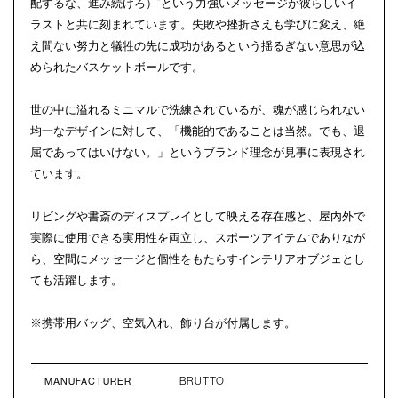
配するな、進み続けろ）”という力強いメッセージが彼らしいイ
ラストと共に刻まれています。失敗や挫折さえも学びに変え、絶
え間ない努力と犠牲の先に成功があるという揺るぎない意思が込
められたバスケットボールです。
世の中に溢れるミニマルで洗練されているが、魂が感じられない
均一なデザインに対して、「機能的であることは当然。でも、退
屈であってはいけない。」というブランド理念が見事に表現され
ています。
リビングや書斎のディスプレイとして映える存在感と、屋内外で
実際に使用できる実用性を両立し、スポーツアイテムでありなが
ら、空間にメッセージと個性をもたらすインテリアオブジェとし
ても活躍します。
※携帯用バッグ、空気入れ、飾り台が付属します。
BRUTTO
MANUFACTURER