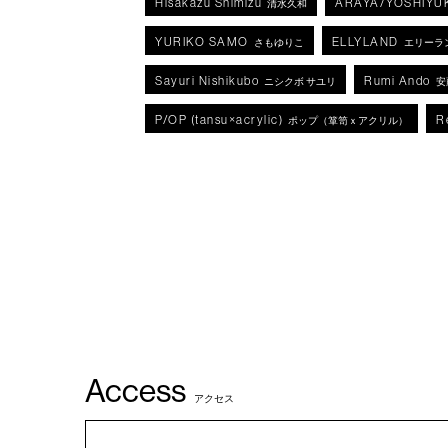
Hisakazu Shimizu
ARAYA/YOSHIYU
清水久和
YURIKO SAMO
ELLYLAND
さもゆりこ
エリーラ
Sayuri Nishikubo
Rumi Ando
ニシクボ サユリ
安
P/OP (tansu×acrylic)
R
ポップ（箪笥ｘアクリル）
Access
アクセス