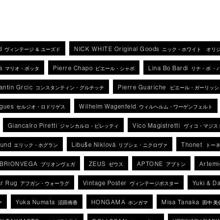
d
NICK WHITE Original Goods
ヴィンテージ ＆ ユーズド
ニック・ホワイト オリ
a
Pierre Chapo
Lina Bo Bardi
マリオ・ボッタ
ピエール・シャポ
リナ・ボ ・
antin Grcic
Pierre Guariche
コンスタンティン・グルチッチ
ピエール・ガーリッシ
igues
Wilhelm Wagenfeld
セルジオ・ロドリゲス
ウィルヘルム・ワーゲンフェルト
Giancalro Piretti
Vico Magistretti
ジャンカルロ・ピレッティ
ヴィコ・マジス
lund
Libuše Niklová
Thonet
エリック・ホグラン
リブシェ・ニクロヴァ
トー
BRIONVEGA
ZEUS
APTONE
Artemi
ブリオンヴェガ
ゼウス
アプトン
r Rug
Vintage Poster
Yuki & D
アフガン・ウォーラグ
ヴィンテージポスター
Yuka Numata
HONGAMA
Misa Tanaka
ヤ
沼田侑香
ホンガマ
田中 美