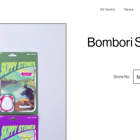
All Items
News
Bombori S
Stone No.