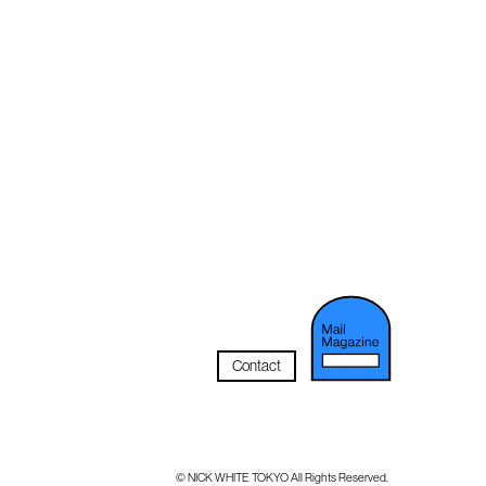
Contact
メルマガ登
© NICK WHITE TOKYO All Rights Reserved.