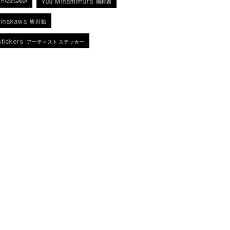
Yuu Minamimura
KA HASEGAWA
南村遊
Minakawa
皆川 聡
stickers
アーティスト ステッカー