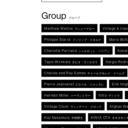
Group
グループ
Matthew Mallow
Vintage & Use
マシューマロー
Philippe Starck
Mario Bott
フィリップ・スタルク
Charlotte Perriand
Konst
シャルロット・ペリアン
Tapio Wirkkala
Sergio Rodr
タピオ・ヴィルカラ
Charles and Ray Eames
チャールズ＆レイ・イームズ
Pierre Jeanneret
Erik Hog
ピエール・ジャンヌレ
Herman Miller
Vitra
ハーマンミラー
ヴィトラ
Vintage Clock
Afghan Wa
ヴィンテージ・クロック
Koji Nakamura
KINYA OTA
中村耕士
オオタキン