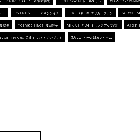
KI TAKIMOTO
DOLLSSAN
HIROKI YAGI & FUMI
アラヤ/瀧本善之
ドールズサン
OKI KENICHI
Erica Quan
Satoshi 
ンド
オキケンイチ
エリカ・クアン
Yoshiko Hada
MIX UP #04
Artist 
藤 瑠美
波田佳子
ミックスアップ#04
ecommended Gifts
SALE
おすすめのギフト
セール対象アイテム