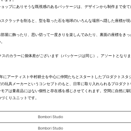
ショップにありそうな既視感のあるパッケージは、デザインから制作まで全て
のスクラッチを削ると、型を取った石を地球のいろんな場所へ隠した座標が現
お部屋に飾ったり、思い切って一度きりを楽しんでみたり、裏面の座標をきっ
い。
ックスのカラーに個体差がございます（パッケージは同じ）。アソートとなり
dio＞ 2023年にアーティスト中村耕士を中心に仲間たちとスタートしたプロダクト
空の玩具メーカーというコンセプトのもと、日常に取り入れられるプロダクト
ーモアは量産品にはない個性と存在感を感じさせてくれます。空間に自然に馴
のづくりユニットです。
Bombori Studio
Bombori Studio