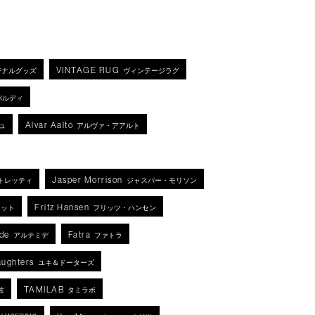
VINTAGE RUG
ジナルグッズ
ヴィンテージラグ
バルディ
Alvar Aalto
ュ
アルヴァ・アアルト
Jasper Morrison
トレッティ
ジャスパー・モリソン
Fritz Hansen
ネット
フリッツ・ハンセン
de
Fatra
アルテミデ
ファトラ
aughters
ユキ＆ドーターズ
TAMILAB
佐
タミラボ