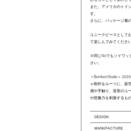
また、アメリカのトイ
す。
さらに、パッケージ裏
ユニークピースとして
て楽しんでみてくださ
※同じNoでもソイワ
さい。
＜Bombori Stu
ゃ制作をルーツに、架
感や手触り、造形のユ
や想像力を刺激するも
DESIGN
MANUFACTURE