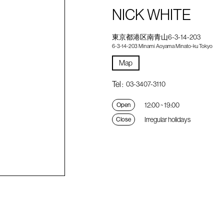
NICK WHITE
東京都港区南青山6-3-14-203
6-3-14-203 Minami Aoyama Minato-ku Tokyo
Map
Tel :
03-3407-3110
12:00 ~ 19:00
Open
Irregular holidays
Close