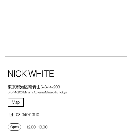
NICK WHITE
東京都港区南青山6-3-14-203
6-3-14-203 Minami Aoyama Minato-ku Tokyo
Map
Tel :
03-3407-3110
12:00 ~ 19:00
Open