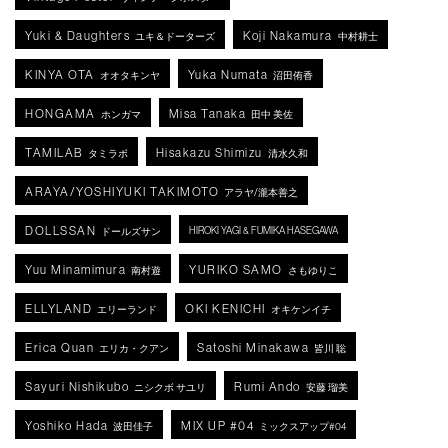
Yuki & Daughters
Koji Nakamura
ユキ＆ドーターズ
中村耕士
KINYA OTA
Yuka Numata
オオタキンヤ
沼田侑香
HONGAMA
Misa Tanaka
ホンガマ
田中 美佐
TAMILAB
Hisakazu Shimizu
タミラボ
清水久和
ARAYA/YOSHIYUKI TAKIMOTO
アラヤ/瀧本善之
DOLLSSAN
HIROKI YAGI & FUMIKA HASEGAWA
ドールズサン
Yuu Minamimura
YURIKO SAMO
南村遊
さもゆりこ
ELLYLAND
OKI KENICHI
エリーランド
オキケンイチ
Erica Quan
Satoshi Minakawa
エリカ・クアン
皆川 聡
Sayuri Nishikubo
Rumi Ando
ニシクボ サユリ
安藤 瑠美
Yoshiko Hada
MIX UP #04
波田佳子
ミックスアップ#04