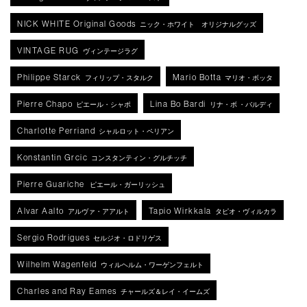
NICK WHITE Original Goods
ニック・ホワイト オリジナルグッズ
VINTAGE RUG
ヴィンテージラグ
Philippe Starck
Mario Botta
フィリップ・スタルク
マリオ・ボッタ
Pierre Chapo
Lina Bo Bardi
ピエール・シャポ
リナ・ボ ・バルディ
Charlotte Perriand
シャルロット・ペリアン
Konstantin Grcic
コンスタンティン・グルチッチ
Pierre Guariche
ピエール・ガーリッシュ
Alvar Aalto
Tapio Wirkkala
アルヴァ・アアルト
タピオ・ヴィルカラ
Sergio Rodrigues
セルジオ・ロドリゲス
Wilhelm Wagenfeld
ウィルヘルム・ワーゲンフェルト
Charles and Ray Eames
チャールズ＆レイ・イームズ