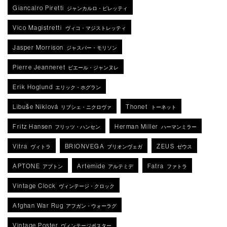
Giancalro Piretti
ジャンカルロ・ピレッティ
Vico Magistretti
ヴィコ・マジストレッティ
Jasper Morrison
ジャスパー・モリソン
Pierre Jeanneret
ピエール・ジャンヌレ
Erik Hoglund
エリック・ホグラン
Libuše Niklová
Thonet
リブシェ・ニクロヴァ
トーネット
Fritz Hansen
Herman Miller
フリッツ・ハンセン
ハーマンミラー
Vitra
BRIONVEGA
ZEUS
ヴィトラ
ブリオンヴェガ
ゼウス
APTONE
Artemide
Fatra
アプトン
アルテミデ
ファトラ
Vintage Clock
ヴィンテージ・クロック
Afghan War Rug
アフガン・ウォーラグ
Vintage Poster
ヴィンテージポスター