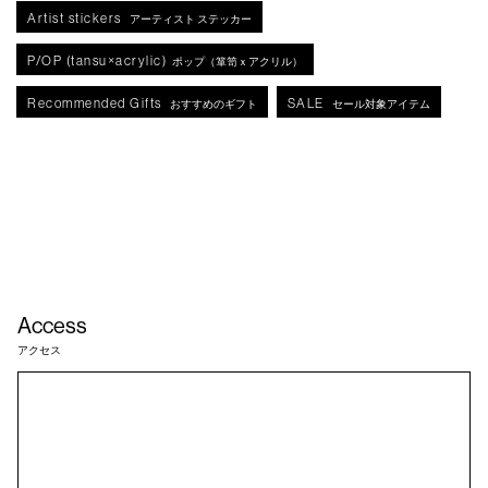
Artist stickers
アーティスト ステッカー
P/OP (tansu×acrylic)
ポップ（箪笥ｘアクリル）
Recommended Gifts
SALE
おすすめのギフト
セール対象アイテム
Access
アクセス