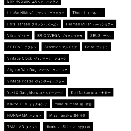
Erik Hoglund
エリック・ホグラン
Libuše Niklová
Thonet
リブシェ・ニクロヴァ
トーネット
Fritz Hansen
Herman Miller
フリッツ・ハンセン
ハーマンミラー
Vitra
BRIONVEGA
ZEUS
ヴィトラ
ブリオンヴェガ
ゼウス
APTONE
Artemide
Fatra
アプトン
アルテミデ
ファトラ
Vintage Clock
ヴィンテージ・クロック
Afghan War Rug
アフガン・ウォーラグ
Vintage Poster
ヴィンテージポスター
Yuki & Daughters
Koji Nakamura
ユキ＆ドーターズ
中村耕士
KINYA OTA
Yuka Numata
オオタキンヤ
沼田侑香
HONGAMA
Misa Tanaka
ホンガマ
田中 美佐
TAMILAB
Hisakazu Shimizu
タミラボ
清水久和