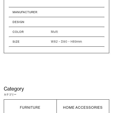
MANUFACTURER
DESIGN
Multi
COLOR
W82・D90・H89mm
SIZE
Category
カテゴリー
HOME ACCESSORIES
FURNITURE