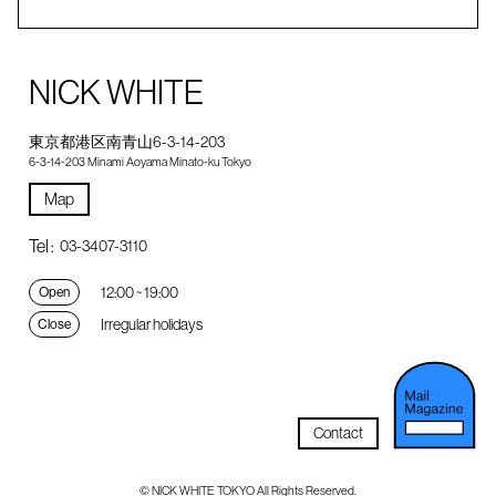
NICK WHITE
東京都港区南青山6-3-14-203
6-3-14-203 Minami Aoyama Minato-ku Tokyo
Map
Tel :
03-3407-3110
12:00 ~ 19:00
Open
Irregular holidays
Close
Contact
© NICK WHITE TOKYO All Rights Reserved.
メルマガ登