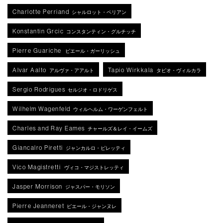
Charlotte Perriand
シャルロット・ペリアン
Konstantin Grcic
コンスタンティン・グルチッチ
Pierre Guariche
ピエール・ガーリッシュ
Alvar Aalto
Tapio Wirkkala
アルヴァ・アアルト
タピオ・ヴィルカラ
Sergio Rodrigues
セルジオ・ロドリゲス
Wilhelm Wagenfeld
ウィルヘルム・ワーゲンフェルト
Charles and Ray Eames
チャールズ＆レイ・イームズ
Giancalro Piretti
ジャンカルロ・ピレッティ
Vico Magistretti
ヴィコ・マジストレッティ
Jasper Morrison
ジャスパー・モリソン
Pierre Jeanneret
ピエール・ジャンヌレ