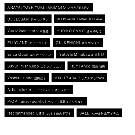
ARAYA/YOSHIYUKI TAKIMOTO
アラヤ/瀧本善之
DOLLSSAN
HIROKI YAGI & FUMIKA HASEGAWA
ドールズサン
Yuu Minamimura
YURIKO SAMO
南村遊
さもゆりこ
ELLYLAND
OKI KENICHI
エリーランド
オキケンイチ
Erica Quan
Satoshi Minakawa
エリカ・クアン
皆川 聡
Sayuri Nishikubo
Rumi Ando
ニシクボ サユリ
安藤 瑠美
Yoshiko Hada
MIX UP #04
波田佳子
ミックスアップ#04
Artist stickers
アーティスト ステッカー
P/OP (tansu×acrylic)
ポップ（箪笥ｘアクリル）
Recommended Gifts
SALE
おすすめのギフト
セール対象アイテム