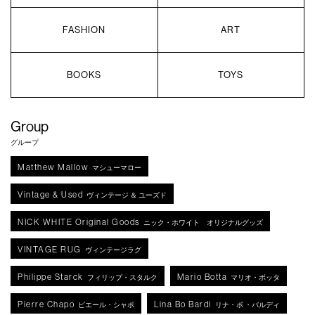
FASHION
ART
BOOKS
TOYS
Group
グループ
Matthew Mallow
マシューマロー
Vintage & Used
ヴィンテージ ＆ ユーズド
NICK WHITE Original Goods
ニック・ホワイト オリジナルグッズ
VINTAGE RUG
ヴィンテージラグ
Philippe Starck
Mario Botta
フィリップ・スタルク
マリオ・ボッタ
Pierre Chapo
Lina Bo Bardi
ピエール・シャポ
リナ・ボ ・バルディ