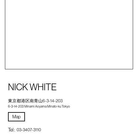
NICK WHITE
東京都港区南青山6-3-14-203
6-3-14-203 Minami Aoyama Minato-ku Tokyo
Map
Tel :
03-3407-3110