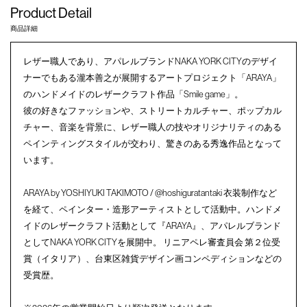
Product Detail
商品詳細
レザー職人であり、アパレルブランドNAKA YORK CITYのデザイ
ナーでもある瀧本善之が展開するアートプロジェクト「ARAYA」
のハンドメイドのレザークラフト作品「Smile game」。
彼の好きなファッションや、ストリートカルチャー、ポップカル
チャー、音楽を背景に、レザー職人の技やオリジナリティのある
ペインティングスタイルが交わり、驚きのある秀逸作品となって
います。
ARAYA by YOSHIYUKI TAKIMOTO / @hoshiguratantaki 衣装制作など
を経て、ペインター・造形アーティストとして活動中。ハンドメ
イドのレザークラフト活動として『ARAYA』、アパレルブランド
としてNAKA YORK CITYを展開中。 リニアペレ審査員会 第２位受
賞（イタリア）、台東区雑貨デザイン画コンペディションなどの
受賞歴。