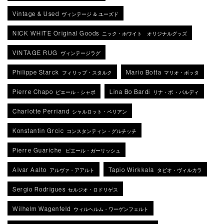
Vintage & Used
ヴィンテージ ＆ ユーズド
NICK WHITE Original Goods
ニック・ホワイト オリジナルグッズ
VINTAGE RUG
ヴィンテージラグ
Philippe Starck
Mario Botta
フィリップ・スタルク
マリオ・ボッタ
Pierre Chapo
Lina Bo Bardi
ピエール・シャポ
リナ・ボ ・バルディ
Charlotte Perriand
シャルロット・ペリアン
Konstantin Grcic
コンスタンティン・グルチッチ
Pierre Guariche
ピエール・ガーリッシュ
Alvar Aalto
Tapio Wirkkala
アルヴァ・アアルト
タピオ・ヴィルカラ
Sergio Rodrigues
セルジオ・ロドリゲス
Wilhelm Wagenfeld
ウィルヘルム・ワーゲンフェルト