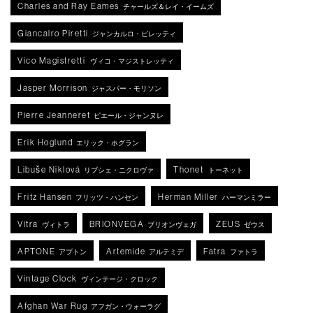
Charles and Ray Eames
チャールズ＆レイ・イームズ
Giancalro Piretti
ジャンカルロ・ピレッティ
Vico Magistretti
ヴィコ・マジストレッティ
Jasper Morrison
ジャスパー・モリソン
Pierre Jeanneret
ピエール・ジャンヌレ
Erik Hoglund
エリック・ホグラン
Libuše Niklová
Thonet
リブシェ・ニクロヴァ
トーネット
Fritz Hansen
Herman Miller
フリッツ・ハンセン
ハーマンミラー
Vitra
BRIONVEGA
ZEUS
ヴィトラ
ブリオンヴェガ
ゼウス
APTONE
Artemide
Fatra
アプトン
アルテミデ
ファトラ
Vintage Clock
ヴィンテージ・クロック
Afghan War Rug
アフガン・ウォーラグ