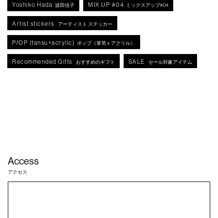
Yoshiko Hada
MIX UP #04
波田佳子
ミックスアップ#04
Artist stickers
アーティスト ステッカー
P/OP (tansu×acrylic)
ポップ（箪笥ｘアクリル）
Recommended Gifts
SALE
おすすめのギフト
セール対象アイテム
Access
アクセス