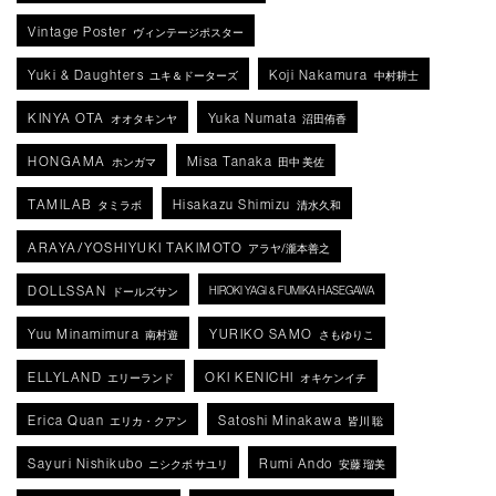
Vintage Poster
ヴィンテージポスター
Yuki & Daughters
Koji Nakamura
ユキ＆ドーターズ
中村耕士
KINYA OTA
Yuka Numata
オオタキンヤ
沼田侑香
HONGAMA
Misa Tanaka
ホンガマ
田中 美佐
TAMILAB
Hisakazu Shimizu
タミラボ
清水久和
ARAYA/YOSHIYUKI TAKIMOTO
アラヤ/瀧本善之
DOLLSSAN
HIROKI YAGI & FUMIKA HASEGAWA
ドールズサン
Yuu Minamimura
YURIKO SAMO
南村遊
さもゆりこ
ELLYLAND
OKI KENICHI
エリーランド
オキケンイチ
Erica Quan
Satoshi Minakawa
エリカ・クアン
皆川 聡
Sayuri Nishikubo
Rumi Ando
ニシクボ サユリ
安藤 瑠美