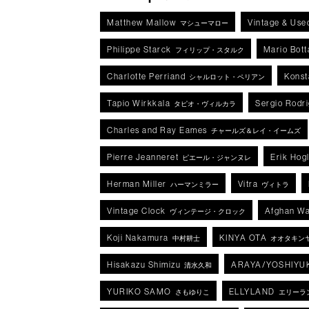
Matthew Mallow
Vintage & Use
マシューマロー
Philippe Starck
Mario Bott
フィリップ・スタルク
Charlotte Perriand
Konst
シャルロット・ペリアン
Tapio Wirkkala
Sergio Rodr
タピオ・ヴィルカラ
Charles and Ray Eames
チャールズ＆レイ・イームズ
Pierre Jeanneret
Erik Hog
ピエール・ジャンヌレ
Herman Miller
Vitra
ハーマンミラー
ヴィトラ
Vintage Clock
Afghan Wa
ヴィンテージ・クロック
Koji Nakamura
KINYA OTA
中村耕士
オオタキン
Hisakazu Shimizu
ARAYA/YOSHIYU
清水久和
YURIKO SAMO
ELLYLAND
さもゆりこ
エリーラ