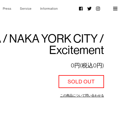
Press
Service
Information
Facebook
Twitter
Instagram
 / NAKA YORK CITY /
Excitement
0円(税込0円)
SOLD OUT
この商品について問い合わせる