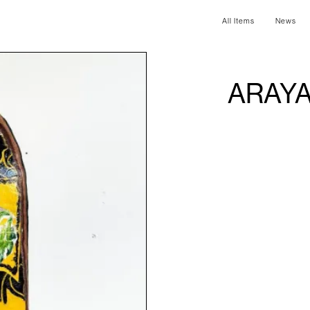
All Items
News
ARAYA