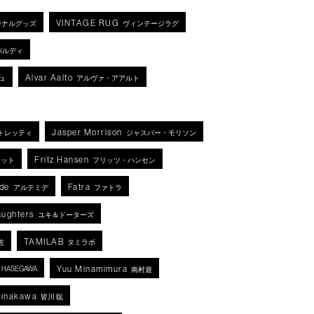
VINTAGE RUG
ジナルグッズ
ヴィンテージラグ
バルディ
Alvar Aalto
ュ
アルヴァ・アアルト
Jasper Morrison
トレッティ
ジャスパー・モリソン
Fritz Hansen
ネット
フリッツ・ハンセン
de
Fatra
アルテミデ
ファトラ
aughters
ユキ＆ドーターズ
TAMILAB
佐
タミラボ
Yuu Minamimura
KA HASEGAWA
南村遊
Minakawa
皆川 聡