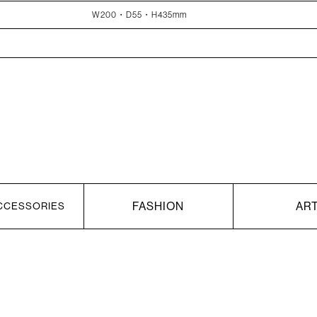
W200・D55・H435mm
FASHION
AR
CCESSORIES