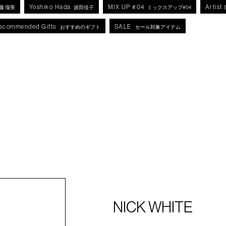
Yoshiko Hada
MIX UP #04
Artist 
藤 瑠美
波田佳子
ミックスアップ#04
ecommended Gifts
SALE
おすすめのギフト
セール対象アイテム
NICK WHITE