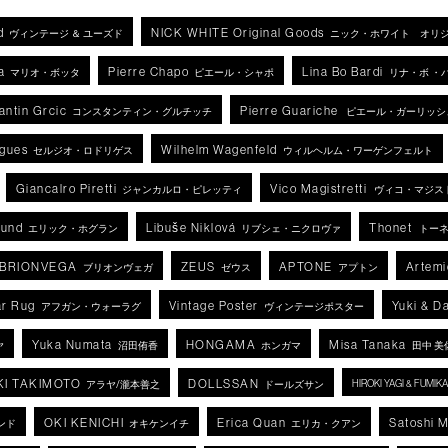
d
NICK WHITE Original Goods
ヴィンテージ ＆ ユーズド
ニック・ホワイト オリ
a
Pierre Chapo
Lina Bo Bardi
マリオ・ボッタ
ピエール・シャポ
リナ・ボ ・
antin Grcic
Pierre Guariche
コンスタンティン・グルチッチ
ピエール・ガーリッシ
igues
Wilhelm Wagenfeld
セルジオ・ロドリゲス
ウィルヘルム・ワーゲンフェルト
Giancalro Piretti
Vico Magistretti
ジャンカルロ・ピレッティ
ヴィコ・マジス
lund
Libuše Niklová
Thonet
エリック・ホグラン
リブシェ・ニクロヴァ
トー
BRIONVEGA
ZEUS
APTONE
Artemi
ブリオンヴェガ
ゼウス
アプトン
r Rug
Vintage Poster
Yuki & D
アフガン・ウォーラグ
ヴィンテージポスター
Yuka Numata
HONGAMA
Misa Tanaka
ヤ
沼田侑香
ホンガマ
田中 美
KI TAKIMOTO
DOLLSSAN
HIROKI YAGI & FUMI
アラヤ/瀧本善之
ドールズサン
OKI KENICHI
Erica Quan
Satoshi 
ンド
オキケンイチ
エリカ・クアン