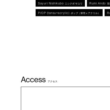
Sayuri Nishikubo
Rumi Ando
ニシクボ サユリ
安
P/OP (tansu×acrylic)
R
ポップ（箪笥ｘアクリル）
Access
アクセス