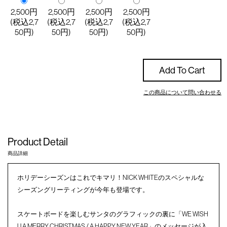
2,500円
2,500円
2,500円
2,500円
(税込2,7
(税込2,7
(税込2,7
(税込2,7
50円)
50円)
50円)
50円)
Add To Cart
この商品について問い合わせる
Product Detail
商品詳細
ホリデーシーズンはこれでキマリ！NICK WHITEのスペシャルな
シーズングリーティングが今年も登場です。
スケートボードを楽しむサンタのグラフィックの裏に「WE WISH
U A MERRY CHRISTMAS / A HAPPY NEW YEAR」のメッセージが入