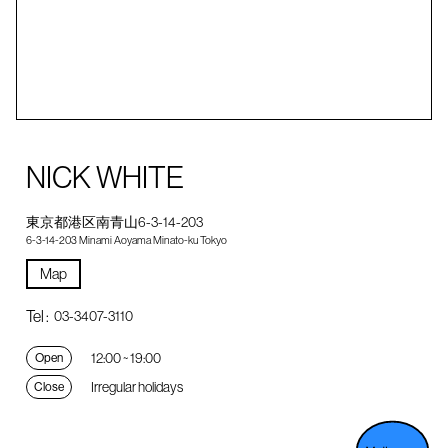
NICK WHITE
東京都港区南青山6-3-14-203
6-3-14-203 Minami Aoyama Minato-ku Tokyo
Map
Tel :
03-3407-3110
12:00 ~ 19:00
Open
Irregular holidays
Close