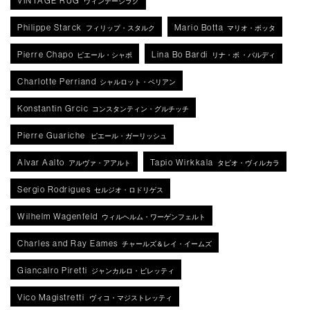
VINTAGE RUG
ヴィンテージラグ
Philippe Starck
Mario Botta
フィリップ・スタルク
マリオ・ボッタ
Pierre Chapo
Lina Bo Bardi
ピエール・シャポ
リナ・ボ ・バルディ
Charlotte Perriand
シャルロット・ペリアン
Konstantin Grcic
コンスタンティン・グルチッチ
Pierre Guariche
ピエール・ガーリッシュ
Alvar Aalto
Tapio Wirkkala
アルヴァ・アアルト
タピオ・ヴィルカラ
Sergio Rodrigues
セルジオ・ロドリゲス
Wilhelm Wagenfeld
ウィルヘルム・ワーゲンフェルト
Charles and Ray Eames
チャールズ＆レイ・イームズ
Giancalro Piretti
ジャンカルロ・ピレッティ
Vico Magistretti
ヴィコ・マジストレッティ