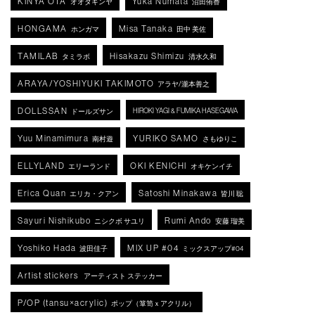
KINYA OTA
Yuka Numata
オオタキンヤ
沼田侑香
HONGAMA
Misa Tanaka
ホンガマ
田中 美佐
TAMILAB
Hisakazu Shimizu
タミラボ
清水久和
ARAYA/YOSHIYUKI TAKIMOTO
アラヤ/瀧本善之
DOLLSSAN
HIROKI YAGI & FUMIKA HASEGAWA
ドールズサン
Yuu Minamimura
YURIKO SAMO
南村遊
さもゆりこ
ELLYLAND
OKI KENICHI
エリーランド
オキケンイチ
Erica Quan
Satoshi Minakawa
エリカ・クアン
皆川 聡
Sayuri Nishikubo
Rumi Ando
ニシクボ サユリ
安藤 瑠美
Yoshiko Hada
MIX UP #04
波田佳子
ミックスアップ#04
Artist stickers
アーティスト ステッカー
P/OP (tansu×acrylic)
ポップ（箪笥ｘアクリル）