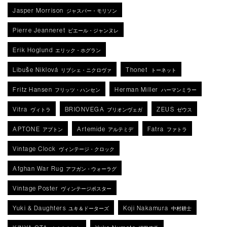
Jasper Morrison
ジャスパー・モリソン
Pierre Jeanneret
ピエール・ジャンヌレ
Erik Hoglund
エリック・ホグラン
Libuše Niklová
Thonet
リブシェ・ニクロヴァ
トーネット
Fritz Hansen
Herman Miller
フリッツ・ハンセン
ハーマンミラー
Vitra
BRIONVEGA
ZEUS
ヴィトラ
ブリオンヴェガ
ゼウス
APTONE
Artemide
Fatra
アプトン
アルテミデ
ファトラ
Vintage Clock
ヴィンテージ・クロック
Afghan War Rug
アフガン・ウォーラグ
Vintage Poster
ヴィンテージポスター
Yuki & Daughters
Koji Nakamura
ユキ＆ドーターズ
中村耕士