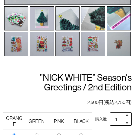
”NICK WHITE” Season's
Greetings / 2nd Edition
2,500円(税込2,750円)
ORANG
購入数
GREEN
PINK
BLACK
E