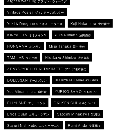
Afghan War Rug
アフガン・ウォーラグ
Vintage Poster
ヴィンテージポスター
Yuki & Daughters
Koji Nakamura
ユキ＆ドーターズ
中村耕士
KINYA OTA
Yuka Numata
オオタキンヤ
沼田侑香
HONGAMA
Misa Tanaka
ホンガマ
田中 美佐
TAMILAB
Hisakazu Shimizu
タミラボ
清水久和
ARAYA/YOSHIYUKI TAKIMOTO
アラヤ/瀧本善之
DOLLSSAN
HIROKI YAGI & FUMIKA HASEGAWA
ドールズサン
Yuu Minamimura
YURIKO SAMO
南村遊
さもゆりこ
ELLYLAND
OKI KENICHI
エリーランド
オキケンイチ
Erica Quan
Satoshi Minakawa
エリカ・クアン
皆川 聡
Sayuri Nishikubo
Rumi Ando
ニシクボ サユリ
安藤 瑠美