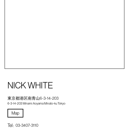
NICK WHITE
東京都港区南青山6-3-14-203
6-3-14-203 Minami Aoyama Minato-ku Tokyo
Map
Tel :
03-3407-3110