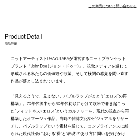
この商品について問い合わせる
Product Detail
商品詳細
ニットアーティストURAYUTAKAが運営するニットブランケット
ブランド「John Doe (ジョン・ドゥー)」。視覚メディアを通じて
形成される私たちの価値観や欲望、そして検閲の感覚を問い直す
作品が落とし込まれています。
「見えるようで、見えない。バブルラップがまとう“エロス”の再
構築」。70年代後半から80年代初頭にかけて欧米で巻き起こっ
た“フィットネス×エロス”というカルチャーを、現代の視点から再
構築したオマージュ作品。当時の雑誌文化やビジュアルをリサー
チし、バブルラップという素材を通じて、コンプライアンスに縛
られた現代社会における“裸”と“表現”のあり方に問いを投げかけ