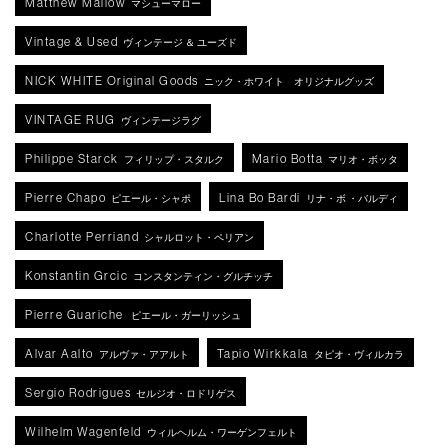
Matthew Mallow
マシューマロー
Vintage & Used
ヴィンテージ ＆ ユーズド
NICK WHITE Original Goods
ニック・ホワイト オリジナルグッズ
VINTAGE RUG
ヴィンテージラグ
Philippe Starck
Mario Botta
フィリップ・スタルク
マリオ・ボッタ
Pierre Chapo
Lina Bo Bardi
ピエール・シャポ
リナ・ボ ・バルディ
Charlotte Perriand
シャルロット・ペリアン
Konstantin Grcic
コンスタンティン・グルチッチ
Pierre Guariche
ピエール・ガーリッシュ
Alvar Aalto
Tapio Wirkkala
アルヴァ・アアルト
タピオ・ヴィルカラ
Sergio Rodrigues
セルジオ・ロドリゲス
Wilhelm Wagenfeld
ウィルヘルム・ワーゲンフェルト