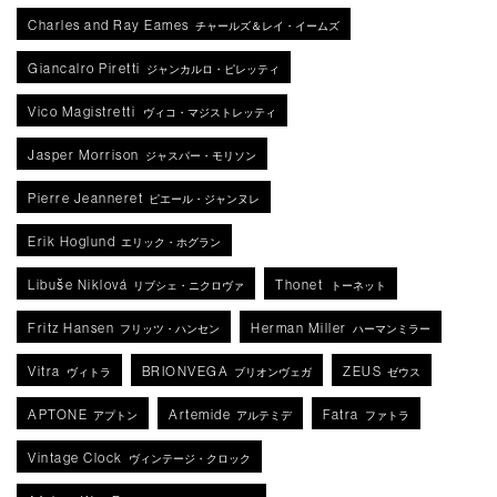
Charles and Ray Eames
チャールズ＆レイ・イームズ
Giancalro Piretti
ジャンカルロ・ピレッティ
Vico Magistretti
ヴィコ・マジストレッティ
Jasper Morrison
ジャスパー・モリソン
Pierre Jeanneret
ピエール・ジャンヌレ
Erik Hoglund
エリック・ホグラン
Libuše Niklová
Thonet
リブシェ・ニクロヴァ
トーネット
Fritz Hansen
Herman Miller
フリッツ・ハンセン
ハーマンミラー
Vitra
BRIONVEGA
ZEUS
ヴィトラ
ブリオンヴェガ
ゼウス
APTONE
Artemide
Fatra
アプトン
アルテミデ
ファトラ
Vintage Clock
ヴィンテージ・クロック