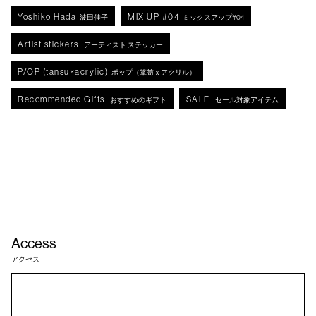
Yoshiko Hada
MIX UP #04
波田佳子
ミックスアップ#04
Artist stickers
アーティスト ステッカー
P/OP (tansu×acrylic)
ポップ（箪笥ｘアクリル）
Recommended Gifts
SALE
おすすめのギフト
セール対象アイテム
Access
アクセス