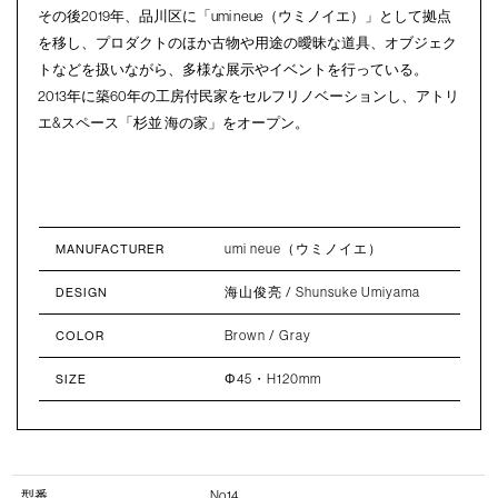
その後2019年、品川区に「umi neue（ウミノイエ）」として拠点
を移し、プロダクトのほか古物や用途の曖昧な道具、オブジェク
トなどを扱いながら、多様な展示やイベントを行っている。
2013年に築60年の工房付民家をセルフリノベーションし、アトリ
エ&スペース「杉並 海の家」をオープン。
umi neue（ウミノイエ）
MANUFACTURER
海山俊亮 / Shunsuke Umiyama
DESIGN
Brown / Gray
COLOR
Φ45・H120mm
SIZE
型番
No.14