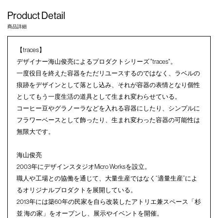
Product Detail
商品詳細
【traces】
デザイナー海山俊亮によるプロダクトシリーズ "traces"。
一度役目を終えた容器をただリユースするのではなく、ラベルの
痕跡をデザインとして落とし込み、それが容器の表情となり個性
としてもう一度生活の道具として生まれ変わらせている。
コーヒー豆やグラノーラなどを入れる容器にしたり、シンプルに
フラワーベースとして飾ったり、生まれ変わった容器の可能性は
無限大です。
海山俊亮
2003年にデザインスタジオMicro Worksを設立。
職人や工場との協働を通じて、大量生産ではなく“適量生産”によ
るオリジナルプロダクトを展開している。
2013年には築60年の民家を自ら改装したアトリエ兼スペース「杉
並 海の家」をオープンし、展示やイベントを開催。