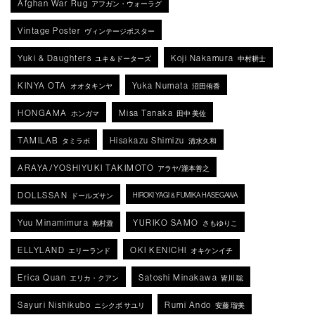
Afghan War Rug
アフガン・ウォーラグ
Vintage Poster
ヴィンテージポスター
Yuki & Daughters
Koji Nakamura
ユキ＆ドーターズ
中村耕士
KINYA OTA
Yuka Numata
オオタキンヤ
沼田侑香
HONGAMA
Misa Tanaka
ホンガマ
田中 美佐
TAMILAB
Hisakazu Shimizu
タミラボ
清水久和
ARAYA/YOSHIYUKI TAKIMOTO
アラヤ/瀧本善之
DOLLSSAN
HIROKI YAGI & FUMIKA HASEGAWA
ドールズサン
Yuu Minamimura
YURIKO SAMO
南村遊
さもゆりこ
ELLYLAND
OKI KENICHI
エリーランド
オキケンイチ
Erica Quan
Satoshi Minakawa
エリカ・クアン
皆川 聡
Sayuri Nishikubo
Rumi Ando
ニシクボ サユリ
安藤 瑠美