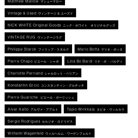
Matthew Mallow
マシューマロー
Vintage & Used
ヴィンテージ ＆ ユーズド
NICK WHITE Original Goods
ニック・ホワイト オリジナルグッズ
VINTAGE RUG
ヴィンテージラグ
Philippe Starck
Mario Botta
フィリップ・スタルク
マリオ・ボッタ
Pierre Chapo
Lina Bo Bardi
ピエール・シャポ
リナ・ボ ・バルディ
Charlotte Perriand
シャルロット・ペリアン
Konstantin Grcic
コンスタンティン・グルチッチ
Pierre Guariche
ピエール・ガーリッシュ
Alvar Aalto
Tapio Wirkkala
アルヴァ・アアルト
タピオ・ヴィルカラ
Sergio Rodrigues
セルジオ・ロドリゲス
Wilhelm Wagenfeld
ウィルヘルム・ワーゲンフェルト