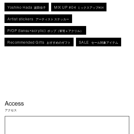
Yoshiko Hada
MIX UP #04
波田佳子
ミックスアップ#04
Artist stickers
アーティスト ステッカー
P/OP (tansu×acrylic)
ポップ（箪笥ｘアクリル）
Recommended Gifts
SALE
おすすめのギフト
セール対象アイテム
Access
アクセス