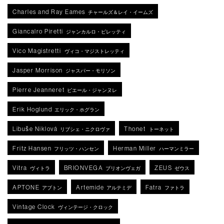
Charles and Ray Eames
チャールズ＆レイ・イームズ
Giancalro Piretti
ジャンカルロ・ピレッティ
Vico Magistretti
ヴィコ・マジストレッティ
Jasper Morrison
ジャスパー・モリソン
Pierre Jeanneret
ピエール・ジャンヌレ
Erik Hoglund
エリック・ホグラン
Libuše Niklová
Thonet
リブシェ・ニクロヴァ
トーネット
Fritz Hansen
Herman Miller
フリッツ・ハンセン
ハーマンミラー
Vitra
BRIONVEGA
ZEUS
ヴィトラ
ブリオンヴェガ
ゼウス
APTONE
Artemide
Fatra
アプトン
アルテミデ
ファトラ
Vintage Clock
ヴィンテージ・クロック