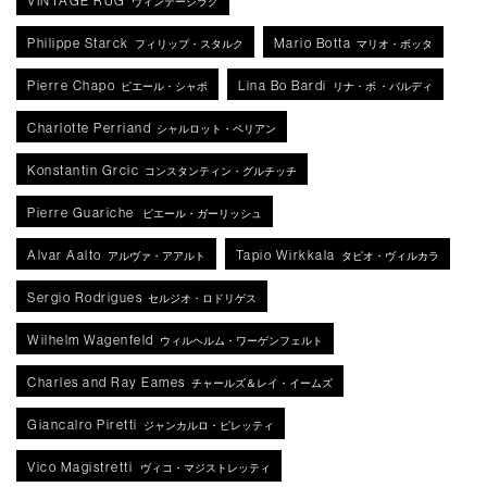
VINTAGE RUG
ヴィンテージラグ
Philippe Starck
Mario Botta
フィリップ・スタルク
マリオ・ボッタ
Pierre Chapo
Lina Bo Bardi
ピエール・シャポ
リナ・ボ ・バルディ
Charlotte Perriand
シャルロット・ペリアン
Konstantin Grcic
コンスタンティン・グルチッチ
Pierre Guariche
ピエール・ガーリッシュ
Alvar Aalto
Tapio Wirkkala
アルヴァ・アアルト
タピオ・ヴィルカラ
Sergio Rodrigues
セルジオ・ロドリゲス
Wilhelm Wagenfeld
ウィルヘルム・ワーゲンフェルト
Charles and Ray Eames
チャールズ＆レイ・イームズ
Giancalro Piretti
ジャンカルロ・ピレッティ
Vico Magistretti
ヴィコ・マジストレッティ