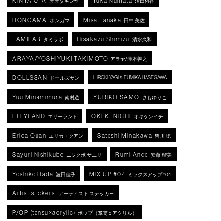
KINYA OTA
Yuka Numata
オオタキンヤ
沼田侑香
HONGAMA
Misa Tanaka
ホンガマ
田中 美佐
TAMILAB
Hisakazu Shimizu
タミラボ
清水久和
ARAYA/YOSHIYUKI TAKIMOTO
アラヤ/瀧本善之
DOLLSSAN
HIROKI YAGI & FUMIKA HASEGAWA
ドールズサン
Yuu Minamimura
YURIKO SAMO
南村遊
さもゆりこ
ELLYLAND
OKI KENICHI
エリーランド
オキケンイチ
Erica Quan
Satoshi Minakawa
エリカ・クアン
皆川 聡
Sayuri Nishikubo
Rumi Ando
ニシクボ サユリ
安藤 瑠美
Yoshiko Hada
MIX UP #04
波田佳子
ミックスアップ#04
Artist stickers
アーティスト ステッカー
P/OP (tansu×acrylic)
ポップ（箪笥ｘアクリル）