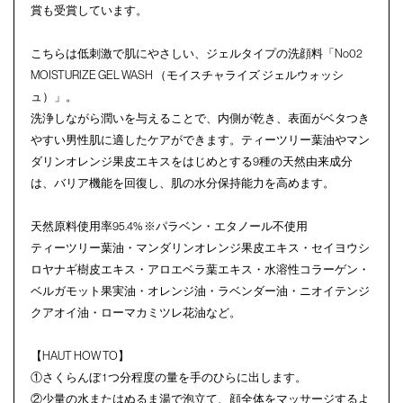
賞も受賞しています。
こちらは低刺激で肌にやさしい、ジェルタイプの洗顔料「No02
MOISTURIZE GEL WASH （モイスチャライズ ジェルウォッシ
ュ）」。
洗浄しながら潤いを与えることで、内側が乾き、表面がベタつき
やすい男性肌に適したケアができます。ティーツリー葉油やマン
ダリンオレンジ果皮エキスをはじめとする9種の天然由来成分
は、バリア機能を回復し、肌の水分保持能力を高めます。
天然原料使用率95.4% ※パラベン・エタノール不使用
ティーツリー葉油・マンダリンオレンジ果皮エキス・セイヨウシ
ロヤナギ樹皮エキス・アロエベラ葉エキス・水溶性コラーゲン・
ベルガモット果実油・オレンジ油・ラベンダー油・ニオイテンジ
クアオイ油・ローマカミツレ花油など。
【HAUT HOW TO】
①さくらんぼ 1 つ分程度の量を手のひらに出します。
②少量の水またはぬるま湯で泡立て、顔全体をマッサージするよ