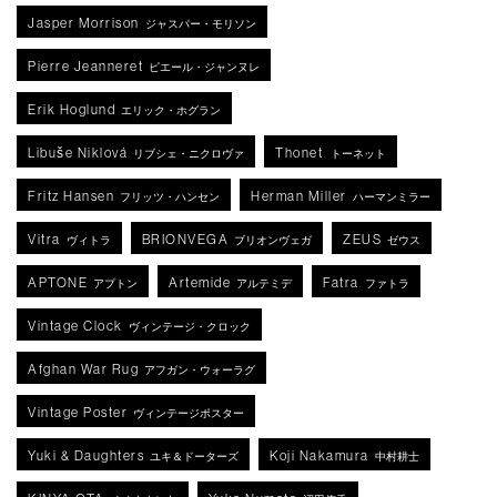
Jasper Morrison
ジャスパー・モリソン
Pierre Jeanneret
ピエール・ジャンヌレ
Erik Hoglund
エリック・ホグラン
Libuše Niklová
Thonet
リブシェ・ニクロヴァ
トーネット
Fritz Hansen
Herman Miller
フリッツ・ハンセン
ハーマンミラー
Vitra
BRIONVEGA
ZEUS
ヴィトラ
ブリオンヴェガ
ゼウス
APTONE
Artemide
Fatra
アプトン
アルテミデ
ファトラ
Vintage Clock
ヴィンテージ・クロック
Afghan War Rug
アフガン・ウォーラグ
Vintage Poster
ヴィンテージポスター
Yuki & Daughters
Koji Nakamura
ユキ＆ドーターズ
中村耕士