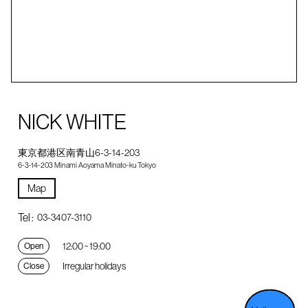
NICK WHITE
東京都港区南青山6-3-14-203
6-3-14-203 Minami Aoyama Minato-ku Tokyo
Map
Tel :
03-3407-3110
12:00 ~ 19:00
Open
Irregular holidays
Close