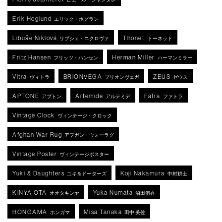
Erik Hoglund
エリック・ホグラン
Libuše Niklová
Thonet
リブシェ・ニクロヴァ
トーネット
Fritz Hansen
Herman Miller
フリッツ・ハンセン
ハーマンミラー
Vitra
BRIONVEGA
ZEUS
ヴィトラ
ブリオンヴェガ
ゼウス
APTONE
Artemide
Fatra
アプトン
アルテミデ
ファトラ
Vintage Clock
ヴィンテージ・クロック
Afghan War Rug
アフガン・ウォーラグ
Vintage Poster
ヴィンテージポスター
Yuki & Daughters
Koji Nakamura
ユキ＆ドーターズ
中村耕士
KINYA OTA
Yuka Numata
オオタキンヤ
沼田侑香
HONGAMA
Misa Tanaka
ホンガマ
田中 美佐