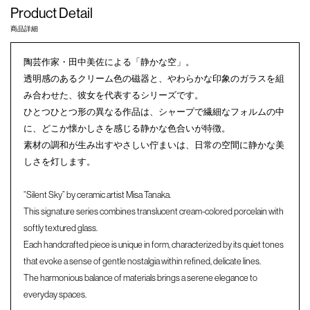
Product Detail
商品詳細
陶芸作家・田中美佐による「静かな空」。
透明感のあるクリーム色の磁器と、やわらかな印象のガラスを組
み合わせた、彼女を代表するシリーズです。
ひとつひとつ形の異なる作品は、シャープで繊細なフォルムの中
に、どこか懐かしさを感じる静かな色合いが特徴。
素材の調和が生み出すやさしい佇まいは、日常の空間に静かな美
しさを灯します。
“Silent Sky” by ceramic artist Misa Tanaka.
This signature series combines translucent cream-colored porcelain with
softly textured glass.
Each handcrafted piece is unique in form, characterized by its quiet tones
that evoke a sense of gentle nostalgia within refined, delicate lines.
The harmonious balance of materials brings a serene elegance to
everyday spaces.