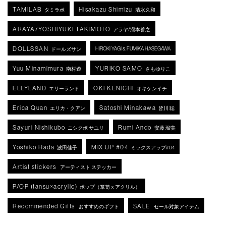
TAMILAB
Hisakazu Shimizu
タミラボ
清水久和
ARAYA/YOSHIYUKI TAKIMOTO
アラヤ/瀧本善之
DOLLSSAN
HIROKI YAGI & FUMIKA HASEGAWA
ドールズサン
Yuu Minamimura
YURIKO SAMO
南村遊
さもゆりこ
ELLYLAND
OKI KENICHI
エリーランド
オキケンイチ
Erica Quan
Satoshi Minakawa
エリカ・クアン
皆川 聡
Sayuri Nishikubo
Rumi Ando
ニシクボ サユリ
安藤 瑠美
Yoshiko Hada
MIX UP #04
波田佳子
ミックスアップ#04
Artist stickers
アーティスト ステッカー
P/OP (tansu×acrylic)
ポップ（箪笥ｘアクリル）
Recommended Gifts
SALE
おすすめのギフト
セール対象アイテム