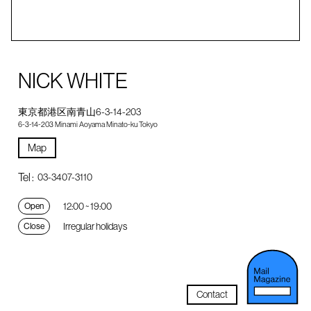
NICK WHITE
東京都港区南青山6-3-14-203
6-3-14-203 Minami Aoyama Minato-ku Tokyo
Map
Tel :
03-3407-3110
12:00 ~ 19:00
Open
Irregular holidays
Close
Contact