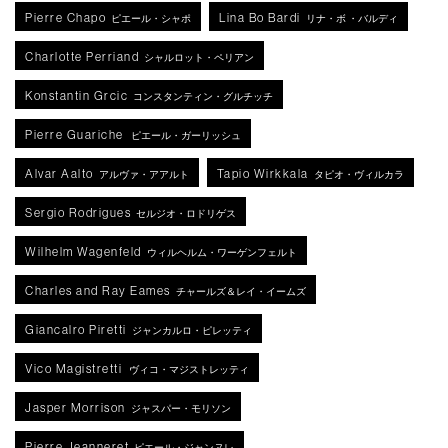
Pierre Chapo
Lina Bo Bardi
ピエール・シャポ
リナ・ボ ・バルディ
Charlotte Perriand
シャルロット・ペリアン
Konstantin Grcic
コンスタンティン・グルチッチ
Pierre Guariche
ピエール・ガーリッシュ
Alvar Aalto
Tapio Wirkkala
アルヴァ・アアルト
タピオ・ヴィルカラ
Sergio Rodrigues
セルジオ・ロドリゲス
Wilhelm Wagenfeld
ウィルヘルム・ワーゲンフェルト
Charles and Ray Eames
チャールズ＆レイ・イームズ
Giancalro Piretti
ジャンカルロ・ピレッティ
Vico Magistretti
ヴィコ・マジストレッティ
Jasper Morrison
ジャスパー・モリソン
Pierre Jeanneret
ピエール・ジャンヌレ