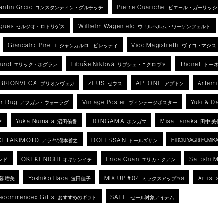
antin Grcic
Pierre Guariche
コンスタンティン・グルチッチ
ピエール・ガーリッシ
igues
Wilhelm Wagenfeld
セルジオ・ロドリゲス
ウィルヘルム・ワーゲンフェルト
Giancalro Piretti
Vico Magistretti
ジャンカルロ・ピレッティ
ヴィコ・マジス
lund
Libuše Niklová
Thonet
エリック・ホグラン
リブシェ・ニクロヴァ
トー
BRIONVEGA
ZEUS
APTONE
Artemi
ブリオンヴェガ
ゼウス
アプトン
r Rug
Vintage Poster
Yuki & D
アフガン・ウォーラグ
ヴィンテージポスター
Yuka Numata
HONGAMA
Misa Tanaka
ヤ
沼田侑香
ホンガマ
田中 美
KI TAKIMOTO
DOLLSSAN
HIROKI YAGI & FUMI
アラヤ/瀧本善之
ドールズサン
OKI KENICHI
Erica Quan
Satoshi 
ンド
オキケンイチ
エリカ・クアン
Yoshiko Hada
MIX UP #04
Artist 
藤 瑠美
波田佳子
ミックスアップ#04
ecommended Gifts
SALE
おすすめのギフト
セール対象アイテム