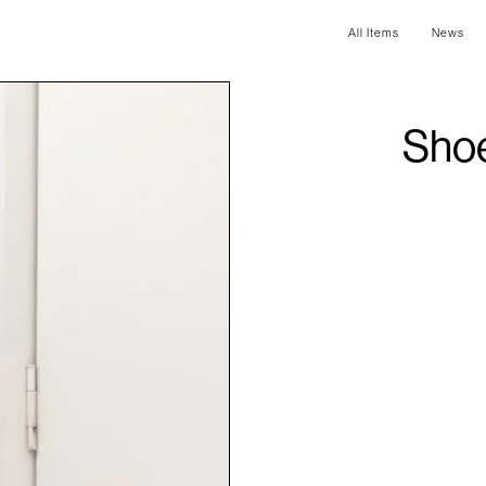
All Items
News
Sho