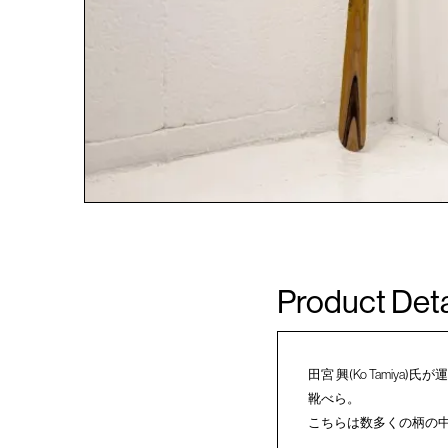
Product Deta
田宮 興(Ko Tami
靴べら。
こちらは数多くの柄の