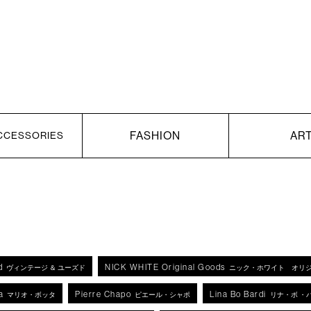
FASHION
AR
CCESSORIES
d
NICK WHITE Original Goods
ヴィンテージ ＆ ユーズド
ニック・ホワイト オリ
a
Pierre Chapo
Lina Bo Bardi
マリオ・ボッタ
ピエール・シャポ
リナ・ボ ・