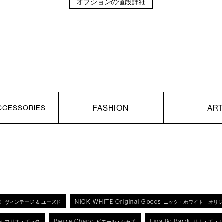
オプションの値段詳細
FASHION
AR
CCESSORIES
d
NICK WHITE Original Goods
ヴィンテージ ＆ ユーズド
ニック・ホワイト オリ
a
Pierre Chapo
Lina Bo Bardi
マリオ・ボッタ
ピエール・シャポ
リナ・ボ ・