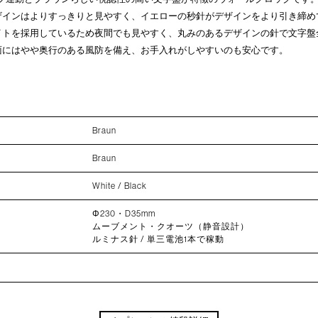
ザインはよりすっきりと見やすく、イエローの秒針がデザインをより引き締め
イトを採用しているため夜間でも見やすく、丸みのあるデザインの針で文字盤
面にはやや奥行のある風防を備え、お手入れがしやすいのも安心です。
Braun
Braun
White / Black
Φ230・D35mm
ムーブメント・クオーツ（静音設計）
ルミナス針 / 単三電池1本で稼動