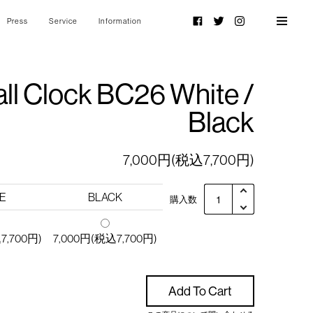
Press
Service
Information
Facebook
Twitter
Instagram
ll Clock BC26 White /
Black
7,000円(税込7,700円)
E
BLACK
購入数
7,700円)
7,000円(税込7,700円)
Add To Cart