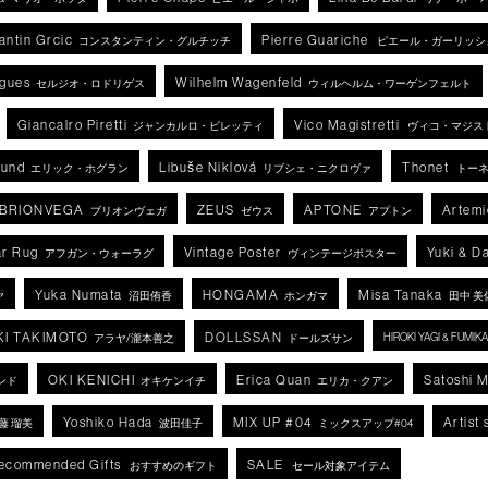
antin Grcic
Pierre Guariche
コンスタンティン・グルチッチ
ピエール・ガーリッシ
igues
Wilhelm Wagenfeld
セルジオ・ロドリゲス
ウィルヘルム・ワーゲンフェルト
Giancalro Piretti
Vico Magistretti
ジャンカルロ・ピレッティ
ヴィコ・マジス
lund
Libuše Niklová
Thonet
エリック・ホグラン
リブシェ・ニクロヴァ
トー
BRIONVEGA
ZEUS
APTONE
Artemi
ブリオンヴェガ
ゼウス
アプトン
r Rug
Vintage Poster
Yuki & D
アフガン・ウォーラグ
ヴィンテージポスター
Yuka Numata
HONGAMA
Misa Tanaka
ヤ
沼田侑香
ホンガマ
田中 美
KI TAKIMOTO
DOLLSSAN
HIROKI YAGI & FUMI
アラヤ/瀧本善之
ドールズサン
OKI KENICHI
Erica Quan
Satoshi 
ンド
オキケンイチ
エリカ・クアン
Yoshiko Hada
MIX UP #04
Artist 
藤 瑠美
波田佳子
ミックスアップ#04
ecommended Gifts
SALE
おすすめのギフト
セール対象アイテム