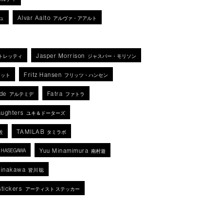
Alvar Aalto
ュ
アルヴァ・アアルト
Jasper Morrison
トレッティ
ジャスパー・モリソン
Fritz Hansen
ネット
フリッツ・ハンセン
de
Fatra
アルテミデ
ファトラ
aughters
ユキ＆ドーターズ
TAMILAB
佐
タミラボ
Yuu Minamimura
KA HASEGAWA
南村遊
Minakawa
皆川 聡
stickers
アーティスト ステッカー