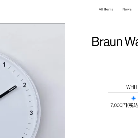
All Items
News
Braun Wa
WHIT
7,000円(税込