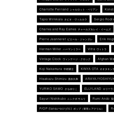
Charlotte Perriand
Konst
シャルロット・ペリアン
Tapio Wirkkala
Sergio Rodr
タピオ・ヴィルカラ
Charles and Ray Eames
チャールズ＆レイ・イームズ
Pierre Jeanneret
Erik Hog
ピエール・ジャンヌレ
Herman Miller
Vitra
ハーマンミラー
ヴィトラ
Vintage Clock
Afghan Wa
ヴィンテージ・クロック
Koji Nakamura
KINYA OTA
中村耕士
オオタキン
Hisakazu Shimizu
ARAYA/YOSHIYU
清水久和
YURIKO SAMO
ELLYLAND
さもゆりこ
エリーラ
Sayuri Nishikubo
Rumi Ando
ニシクボ サユリ
安
P/OP (tansu×acrylic)
R
ポップ（箪笥ｘアクリル）