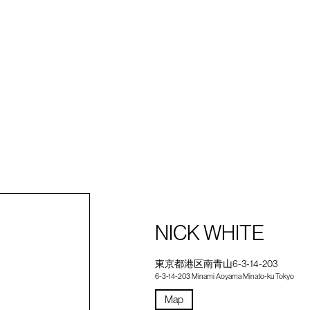
NICK WHITE
東京都港区南青山6-3-14-203
6-3-14-203 Minami Aoyama Minato-ku Tokyo
Map