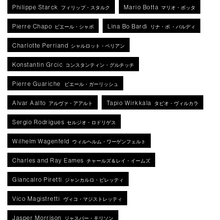
Philippe Starck
Mario Botta
フィリップ・スタルク
マリオ・ボッタ
Pierre Chapo
Lina Bo Bardi
ピエール・シャポ
リナ・ボ ・バルディ
Charlotte Perriand
シャルロット・ペリアン
Konstantin Grcic
コンスタンティン・グルチッチ
Pierre Guariche
ピエール・ガーリッシュ
Alvar Aalto
Tapio Wirkkala
アルヴァ・アアルト
タピオ・ヴィルカラ
Sergio Rodrigues
セルジオ・ロドリゲス
Wilhelm Wagenfeld
ウィルヘルム・ワーゲンフェルト
Charles and Ray Eames
チャールズ＆レイ・イームズ
Giancalro Piretti
ジャンカルロ・ピレッティ
Vico Magistretti
ヴィコ・マジストレッティ
Jasper Morrison
ジャスパー・モリソン