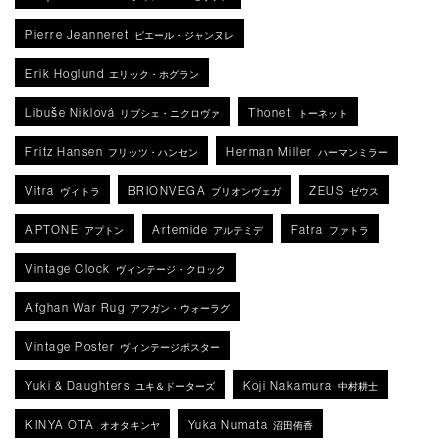
Pierre Jeanneret
ピエール・ジャンヌレ
Erik Hoglund
エリック・ホグラン
Libuše Niklová
Thonet
リブシェ・ニクロヴァ
トーネット
Fritz Hansen
Herman Miller
フリッツ・ハンセン
ハーマンミラー
Vitra
BRIONVEGA
ZEUS
ヴィトラ
ブリオンヴェガ
ゼウス
APTONE
Artemide
Fatra
アプトン
アルテミデ
ファトラ
Vintage Clock
ヴィンテージ・クロック
Afghan War Rug
アフガン・ウォーラグ
Vintage Poster
ヴィンテージポスター
Yuki & Daughters
Koji Nakamura
ユキ＆ドーターズ
中村耕士
KINYA OTA
Yuka Numata
オオタキンヤ
沼田侑香