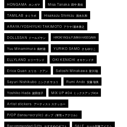
HONGAMA
Misa Tanaka
ホンガマ
田中 美佐
TAMILAB
Hisakazu Shimizu
タミラボ
清水久和
ARAYA/YOSHIYUKI TAKIMOTO
アラヤ/瀧本善之
DOLLSSAN
HIROKI YAGI & FUMIKA HASEGAWA
ドールズサン
Yuu Minamimura
YURIKO SAMO
南村遊
さもゆりこ
ELLYLAND
OKI KENICHI
エリーランド
オキケンイチ
Erica Quan
Satoshi Minakawa
エリカ・クアン
皆川 聡
Sayuri Nishikubo
Rumi Ando
ニシクボ サユリ
安藤 瑠美
Yoshiko Hada
MIX UP #04
波田佳子
ミックスアップ#04
Artist stickers
アーティスト ステッカー
P/OP (tansu×acrylic)
ポップ（箪笥ｘアクリル）
Recommended Gifts
SALE
おすすめのギフト
セール対象アイテム