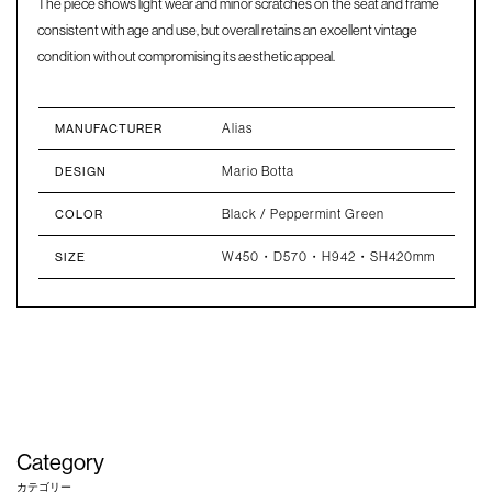
The piece shows light wear and minor scratches on the seat and frame
consistent with age and use, but overall retains an excellent vintage
condition without compromising its aesthetic appeal.
Alias
MANUFACTURER
Mario Botta
DESIGN
Black / Peppermint Green
COLOR
W450・D570・H942・SH420mm
SIZE
Category
カテゴリー