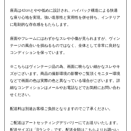
座高は42cmとやや低めに設計され、ハイバック構造による快適
な座り心地を実現。強い造形性と実用性を併せ持ち、インテリア
に彫刻的な存在感をもたらします。
座面やフレームにはわずかなスレや小傷が見られますが、ヴィン
テージの風合いを損ねるものではなく、全体として非常に良好な
コンディションを保っています。
※こちらはヴィンテージ品の為、画面に映らない細かなスレやキ
ズがございます。商品の撮影環境の影響やご覧頂くモニター環境
などで画面の色は実際の色と異なっている場合がございます。詳
細なコンディションはメールやお電話などでお気軽にお問い合わ
せください。
配送料は別途お客様ご負担となりますのでご了承ください。
ご配送はアートセッティングデリバリーにてお送りいたします。
配送サイズは「Bランク」です。配送金額は
こちら
よりお調べい