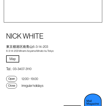
NICK WHITE
東京都港区南青山6-3-14-203
6-3-14-203 Minami Aoyama Minato-ku Tokyo
Map
Tel :
03-3407-3110
12:00 ~ 19:00
Open
Irregular holidays
Close