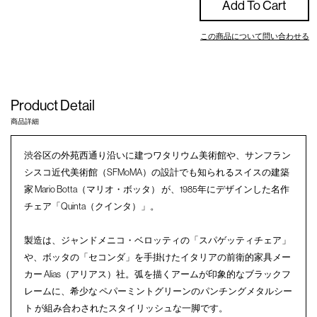
Add To Cart
この商品について問い合わせる
Product Detail
商品詳細
渋谷区の外苑西通り沿いに建つワタリウム美術館や、サンフラン
シスコ近代美術館（SFMoMA）の設計でも知られるスイスの建築
家 Mario Botta（マリオ・ボッタ） が、1985年にデザインした名作
チェア「Quinta（クインタ）」。
製造は、ジャンドメニコ・ベロッティの「スパゲッティチェア」
や、ボッタの「セコンダ」を手掛けたイタリアの前衛的家具メー
カー Alias（アリアス）社。弧を描くアームが印象的なブラックフ
レームに、希少な ペパーミントグリーンのパンチングメタルシー
ト が組み合わされたスタイリッシュな一脚です。