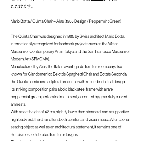
ただけます。
Mario Botta / Quinta Chair – Alias (1985 Design / Peppermint Green)
The Quinta Chair was designed in 1985 by Swiss architect Mario Botta,
internationally recognized for landmark projects such as the Watari
Museum of Contemporary Art in Tokyo and the San Francisco Museum of
Modern Art (SFMOMA).
Manufactured by Alias, the Italian avant-garde furniture company also
known for Giandomenico Belotti’s Spaghetti Chair and Botta’s Seconda,
the Quinta combines sculptural presence with refined industrial design.
Its striking composition pairs a bold black steel frame with a rare
peppermint green perforated metal seat, accented by gracefully curved
armrests.
With a seat height of 42 cm, slightly lower than standard, and a supportive
high backrest, the chair offers both comfort and visual impact. A functional
seating object as well as an architectural statement, it remains one of
Botta’s most celebrated furniture designs.