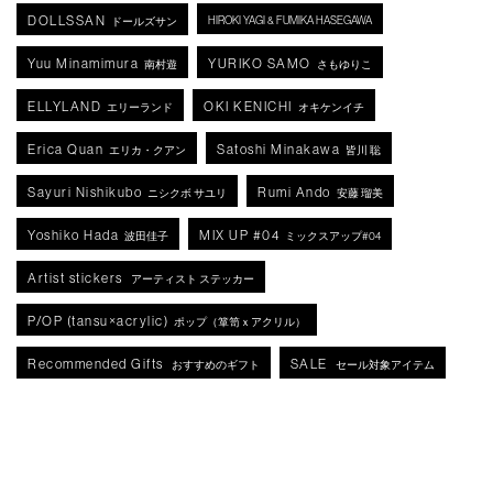
DOLLSSAN
HIROKI YAGI & FUMIKA HASEGAWA
ドールズサン
Yuu Minamimura
YURIKO SAMO
南村遊
さもゆりこ
ELLYLAND
OKI KENICHI
エリーランド
オキケンイチ
Erica Quan
Satoshi Minakawa
エリカ・クアン
皆川 聡
Sayuri Nishikubo
Rumi Ando
ニシクボ サユリ
安藤 瑠美
Yoshiko Hada
MIX UP #04
波田佳子
ミックスアップ#04
Artist stickers
アーティスト ステッカー
P/OP (tansu×acrylic)
ポップ（箪笥ｘアクリル）
Recommended Gifts
SALE
おすすめのギフト
セール対象アイテム