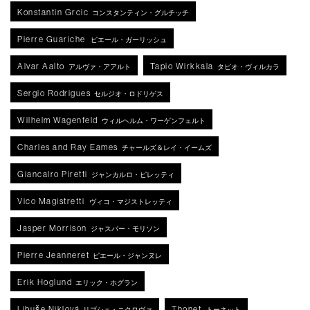
Konstantin Grcic
コンスタンティン・グルチッチ
Pierre Guariche
ピエール・ガーリッシュ
Alvar Aalto
Tapio Wirkkala
アルヴァ・アアルト
タピオ・ヴィルカラ
Sergio Rodrigues
セルジオ・ロドリゲス
Wilhelm Wagenfeld
ウィルヘルム・ワーゲンフェルト
Charles and Ray Eames
チャールズ＆レイ・イームズ
Giancalro Piretti
ジャンカルロ・ピレッティ
Vico Magistretti
ヴィコ・マジストレッティ
Jasper Morrison
ジャスパー・モリソン
Pierre Jeanneret
ピエール・ジャンヌレ
Erik Hoglund
エリック・ホグラン
Libuše Niklová
Thonet
リブシェ・ニクロヴァ
トーネット