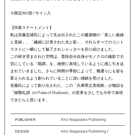
※限定850部 / サイン入
【作家ステートメント】
私は安藤忠雄氏によって生み出されたこの建築物の「美しい曲線
と直線」、「繊細に計算された光と影」、それらすべてのコント
ラストに一瞬にして魅了されシャッターを切り続けました。
この研ぎ澄まされた空間は、普段自分自身がモノクロの撮影で大
切にしている「階調」を、緻密に表現しているように感じ引き込
まれていきました。さらに時間や季節によって、幾通りにも姿を
変えられるよう創られていることに深い感銘を受けました。
安藤氏によって創り出された、この「兵庫県立美術館」が物語る
「陰翳礼讃（In Praise of Shadows)」の世界を少しでも今作で表現
できたらと思います。
Akio Nagasawa Publishing
PUBLISHER
Akio Nagasawa Publishing /
DESIGN