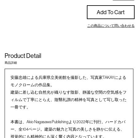
Add To Cart
この商品について問い合わせる
Product Detail
商品詳細
安藤忠雄による兵庫県立美術館を撮影した、写真家TAKAYによる
モノクロームの作品集。
建築に差し込む自然光が織りなす陰影、静謐な空間の空気感をフ
ィルムで丁寧にとらえ、陰翳礼讃の精神を写真として写し取った
一冊です。
本書は、Akio Nagasawa Publishingより2022年に刊行。ハードカバ
ー、全104ページ。建築の魅力と写真の美しさを静かに伝える、
視覚的にも精神的にも深く響く内容となっています。