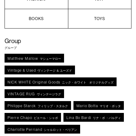
BOOKS
TOYS
Group
グループ
Matthew Mallow
マシューマロー
Vintage & Used
ヴィンテージ ＆ ユーズド
NICK WHITE Original Goods
ニック・ホワイト オリジナルグッズ
VINTAGE RUG
ヴィンテージラグ
Philippe Starck
Mario Botta
フィリップ・スタルク
マリオ・ボッタ
Pierre Chapo
Lina Bo Bardi
ピエール・シャポ
リナ・ボ ・バルディ
Charlotte Perriand
シャルロット・ペリアン