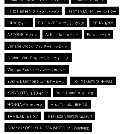
Fritz Hansen
Herman Miller
フリッツ・ハンセン
ハーマンミラー
Vitra
BRIONVEGA
ZEUS
ヴィトラ
ブリオンヴェガ
ゼウス
APTONE
Artemide
Fatra
アプトン
アルテミデ
ファトラ
Vintage Clock
ヴィンテージ・クロック
Afghan War Rug
アフガン・ウォーラグ
Vintage Poster
ヴィンテージポスター
Yuki & Daughters
Koji Nakamura
ユキ＆ドーターズ
中村耕士
KINYA OTA
Yuka Numata
オオタキンヤ
沼田侑香
HONGAMA
Misa Tanaka
ホンガマ
田中 美佐
TAMILAB
Hisakazu Shimizu
タミラボ
清水久和
ARAYA/YOSHIYUKI TAKIMOTO
アラヤ/瀧本善之