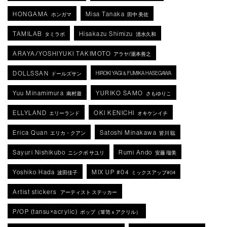
HONGAMA
Misa Tanaka
ホンガマ
田中 美佐
TAMILAB
Hisakazu Shimizu
タミラボ
清水久和
ARAYA/YOSHIYUKI TAKIMOTO
アラヤ/瀧本善之
DOLLSSAN
HIROKI YAGI & FUMIKA HASEGAWA
ドールズサン
Yuu Minamimura
YURIKO SAMO
南村遊
さもゆりこ
ELLYLAND
OKI KENICHI
エリーランド
オキケンイチ
Erica Quan
Satoshi Minakawa
エリカ・クアン
皆川 聡
Sayuri Nishikubo
Rumi Ando
ニシクボ サユリ
安藤 瑠美
Yoshiko Hada
MIX UP #04
波田佳子
ミックスアップ#04
Artist stickers
アーティスト ステッカー
P/OP (tansu×acrylic)
ポップ（箪笥ｘアクリル）