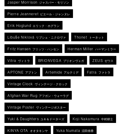
Jasper Morrison
ジャスパー・モリソン
Pierre Jeanneret
ピエール・ジャンヌレ
Erik Hoglund
エリック・ホグラン
Libuše Niklová
Thonet
リブシェ・ニクロヴァ
トーネット
Fritz Hansen
Herman Miller
フリッツ・ハンセン
ハーマンミラー
Vitra
BRIONVEGA
ZEUS
ヴィトラ
ブリオンヴェガ
ゼウス
APTONE
Artemide
Fatra
アプトン
アルテミデ
ファトラ
Vintage Clock
ヴィンテージ・クロック
Afghan War Rug
アフガン・ウォーラグ
Vintage Poster
ヴィンテージポスター
Yuki & Daughters
Koji Nakamura
ユキ＆ドーターズ
中村耕士
KINYA OTA
Yuka Numata
オオタキンヤ
沼田侑香