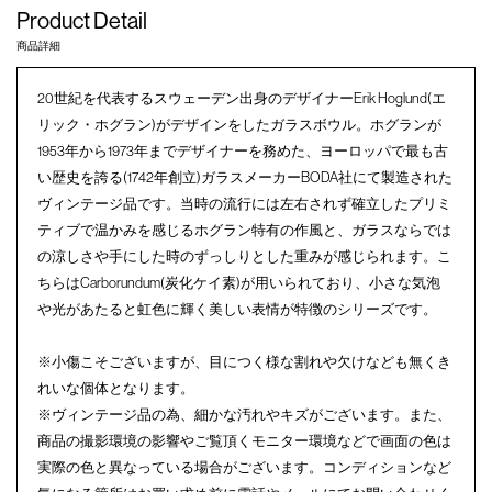
Product Detail
商品詳細
20世紀を代表するスウェーデン出身のデザイナーErik Hoglund(エ
リック・ホグラン)がデザインをしたガラスボウル。ホグランが
1953年から1973年までデザイナーを務めた、ヨーロッパで最も古
い歴史を誇る(1742年創立)ガラスメーカーBODA社にて製造された
ヴィンテージ品です。当時の流行には左右されず確立したプリミ
ティブで温かみを感じるホグラン特有の作風と、ガラスならでは
の涼しさや手にした時のずっしりとした重みが感じられます。こ
ちらはCarborundum(炭化ケイ素)が用いられており、小さな気泡
や光があたると虹色に輝く美しい表情が特徴のシリーズです。
※小傷こそございますが、目につく様な割れや欠けなども無くき
れいな個体となります。
※ヴィンテージ品の為、細かな汚れやキズがございます。また、
商品の撮影環境の影響やご覧頂くモニター環境などで画面の色は
実際の色と異なっている場合がございます。コンディションなど