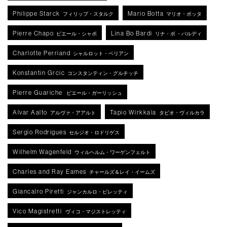
Philippe Starck
Mario Botta
フィリップ・スタルク
マリオ・ボッタ
Pierre Chapo
Lina Bo Bardi
ピエール・シャポ
リナ・ボ ・バルディ
Charlotte Perriand
シャルロット・ペリアン
Konstantin Grcic
コンスタンティン・グルチッチ
Pierre Guariche
ピエール・ガーリッシュ
Alvar Aalto
Tapio Wirkkala
アルヴァ・アアルト
タピオ・ヴィルカラ
Sergio Rodrigues
セルジオ・ロドリゲス
Wilhelm Wagenfeld
ウィルヘルム・ワーゲンフェルト
Charles and Ray Eames
チャールズ＆レイ・イームズ
Giancalro Piretti
ジャンカルロ・ピレッティ
Vico Magistretti
ヴィコ・マジストレッティ