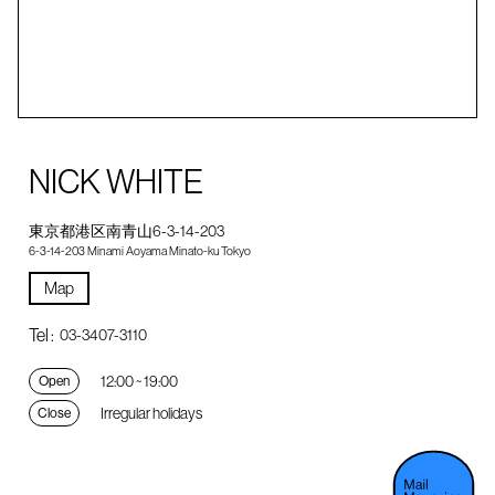
NICK WHITE
東京都港区南青山6-3-14-203
6-3-14-203 Minami Aoyama Minato-ku Tokyo
Map
Tel :
03-3407-3110
12:00 ~ 19:00
Open
Irregular holidays
Close