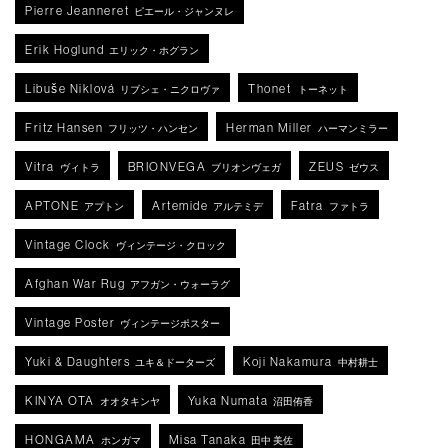
Pierre Jeanneret
ピエール・ジャンヌレ
Erik Hoglund
エリック・ホグラン
Libuše Niklová
Thonet
リブシェ・ニクロヴァ
トーネット
Fritz Hansen
Herman Miller
フリッツ・ハンセン
ハーマンミラー
Vitra
BRIONVEGA
ZEUS
ヴィトラ
ブリオンヴェガ
ゼウス
APTONE
Artemide
Fatra
アプトン
アルテミデ
ファトラ
Vintage Clock
ヴィンテージ・クロック
Afghan War Rug
アフガン・ウォーラグ
Vintage Poster
ヴィンテージポスター
Yuki & Daughters
Koji Nakamura
ユキ＆ドーターズ
中村耕士
KINYA OTA
Yuka Numata
オオタキンヤ
沼田侑香
HONGAMA
Misa Tanaka
ホンガマ
田中 美佐