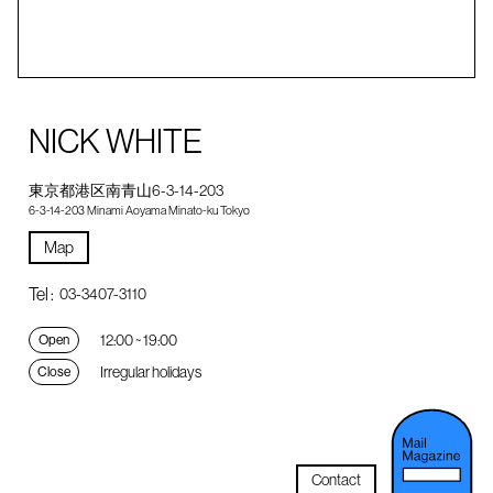
NICK WHITE
東京都港区南青山6-3-14-203
6-3-14-203 Minami Aoyama Minato-ku Tokyo
Map
Tel :
03-3407-3110
12:00 ~ 19:00
Open
Irregular holidays
Close
Contact