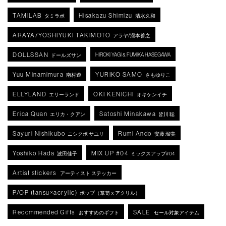
TAMILAB
Hisakazu Shimizu
タミラボ
清水久和
ARAYA/YOSHIYUKI TAKIMOTO
アラヤ/瀧本善之
DOLLSSAN
HIROKI YAGI & FUMIKA HASEGAWA
ドールズサン
Yuu Minamimura
YURIKO SAMO
南村遊
さもゆりこ
ELLYLAND
OKI KENICHI
エリーランド
オキケンイチ
Erica Quan
Satoshi Minakawa
エリカ・クアン
皆川 聡
Sayuri Nishikubo
Rumi Ando
ニシクボ サユリ
安藤 瑠美
Yoshiko Hada
MIX UP #04
波田佳子
ミックスアップ#04
Artist stickers
アーティスト ステッカー
P/OP (tansu×acrylic)
ポップ（箪笥ｘアクリル）
Recommended Gifts
SALE
おすすめのギフト
セール対象アイテム