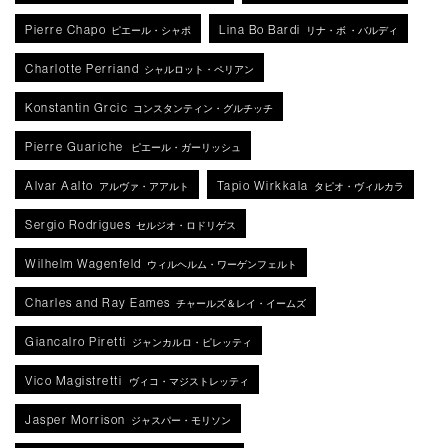
Pierre Chapo
Lina Bo Bardi
ピエール・シャポ
リナ・ボ ・バルディ
Charlotte Perriand
シャルロット・ペリアン
Konstantin Grcic
コンスタンティン・グルチッチ
Pierre Guariche
ピエール・ガーリッシュ
Alvar Aalto
Tapio Wirkkala
アルヴァ・アアルト
タピオ・ヴィルカラ
Sergio Rodrigues
セルジオ・ロドリゲス
Wilhelm Wagenfeld
ウィルヘルム・ワーゲンフェルト
Charles and Ray Eames
チャールズ＆レイ・イームズ
Giancalro Piretti
ジャンカルロ・ピレッティ
Vico Magistretti
ヴィコ・マジストレッティ
Jasper Morrison
ジャスパー・モリソン