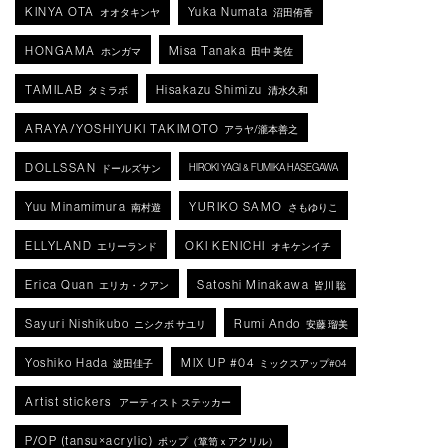
KINYA OTA
Yuka Numata
オオタキンヤ
沼田侑香
HONGAMA
Misa Tanaka
ホンガマ
田中 美佐
TAMILAB
Hisakazu Shimizu
タミラボ
清水久和
ARAYA/YOSHIYUKI TAKIMOTO
アラヤ/瀧本善之
DOLLSSAN
HIROKI YAGI & FUMIKA HASEGAWA
ドールズサン
Yuu Minamimura
YURIKO SAMO
南村遊
さもゆりこ
ELLYLAND
OKI KENICHI
エリーランド
オキケンイチ
Erica Quan
Satoshi Minakawa
エリカ・クアン
皆川 聡
Sayuri Nishikubo
Rumi Ando
ニシクボ サユリ
安藤 瑠美
Yoshiko Hada
MIX UP #04
波田佳子
ミックスアップ#04
Artist stickers
アーティスト ステッカー
P/OP (tansu×acrylic)
ポップ（箪笥ｘアクリル）