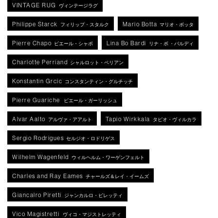
VINTAGE RUG
ヴィンテージラグ
Philippe Starck
Mario Botta
フィリップ・スタルク
マリオ・ボッタ
Pierre Chapo
Lina Bo Bardi
ピエール・シャポ
リナ・ボ ・バルディ
Charlotte Perriand
シャルロット・ペリアン
Konstantin Grcic
コンスタンティン・グルチッチ
Pierre Guariche
ピエール・ガーリッシュ
Alvar Aalto
Tapio Wirkkala
アルヴァ・アアルト
タピオ・ヴィルカラ
Sergio Rodrigues
セルジオ・ロドリゲス
Wilhelm Wagenfeld
ウィルヘルム・ワーゲンフェルト
Charles and Ray Eames
チャールズ＆レイ・イームズ
Giancalro Piretti
ジャンカルロ・ピレッティ
Vico Magistretti
ヴィコ・マジストレッティ