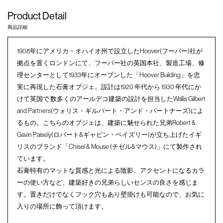
Product Detail
商品詳細
1908年にアメリカ・オハイオ州で設立したHoover(フーバー)社が
拠点を置くロンドンにて、フーバー社の英国本社、製造工場、修
理センターとして1933年にオープンした「Hoover Building」を忠
実に再現した石膏オブジェ。設計は1920 年代から 1930 年代にか
けて英国で 数多くのアールデコ建築の設計を担当したWallis Gilbert
and Partners(ウォリス・ギルバート・アンド・パートナーズ)によ
るもの。こちらのオブジェは、建築に魅せられた兄弟Robert &
Gavin Paisely(ロバート&ギャビン・ペイズリー)が立ち上げたイギ
リスのブランド「Chisel & Mouse (チゼル&マウス)」にて製作され
ています。
石膏特有のマットな質感と光による陰影、アクセントになるカラ
ーの使い方など、建築好きの兄弟らしいセンスの良さを感じま
す。置きだけでなくフック穴もあり壁掛けも可能なので、お気に
入りの場所に飾って頂けます。