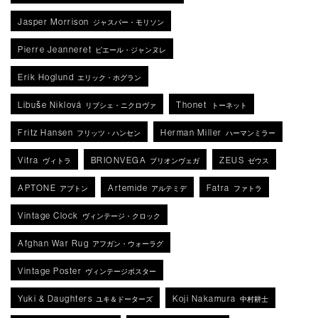
Jasper Morrison
ジャスパー・モリソン
Pierre Jeanneret
ピエール・ジャンヌレ
Erik Hoglund
エリック・ホグラン
Libuše Niklová
Thonet
リブシェ・ニクロヴァ
トーネット
Fritz Hansen
Herman Miller
フリッツ・ハンセン
ハーマンミラー
Vitra
BRIONVEGA
ZEUS
ヴィトラ
ブリオンヴェガ
ゼウス
APTONE
Artemide
Fatra
アプトン
アルテミデ
ファトラ
Vintage Clock
ヴィンテージ・クロック
Afghan War Rug
アフガン・ウォーラグ
Vintage Poster
ヴィンテージポスター
Yuki & Daughters
Koji Nakamura
ユキ＆ドーターズ
中村耕士