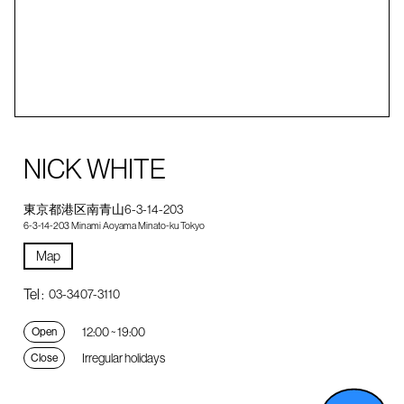
NICK WHITE
東京都港区南青山6-3-14-203
6-3-14-203 Minami Aoyama Minato-ku Tokyo
Map
Tel :
03-3407-3110
12:00 ~ 19:00
Open
Irregular holidays
Close