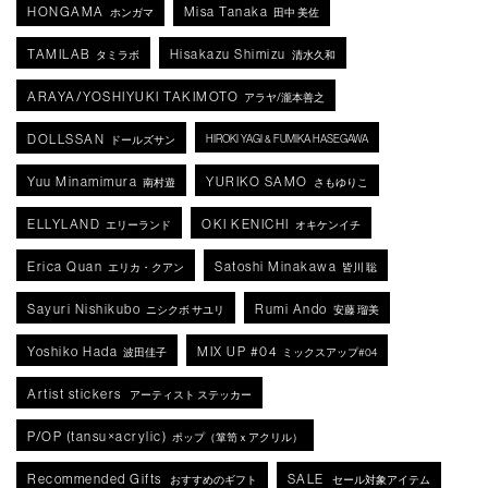
HONGAMA
Misa Tanaka
ホンガマ
田中 美佐
TAMILAB
Hisakazu Shimizu
タミラボ
清水久和
ARAYA/YOSHIYUKI TAKIMOTO
アラヤ/瀧本善之
DOLLSSAN
HIROKI YAGI & FUMIKA HASEGAWA
ドールズサン
Yuu Minamimura
YURIKO SAMO
南村遊
さもゆりこ
ELLYLAND
OKI KENICHI
エリーランド
オキケンイチ
Erica Quan
Satoshi Minakawa
エリカ・クアン
皆川 聡
Sayuri Nishikubo
Rumi Ando
ニシクボ サユリ
安藤 瑠美
Yoshiko Hada
MIX UP #04
波田佳子
ミックスアップ#04
Artist stickers
アーティスト ステッカー
P/OP (tansu×acrylic)
ポップ（箪笥ｘアクリル）
Recommended Gifts
SALE
おすすめのギフト
セール対象アイテム