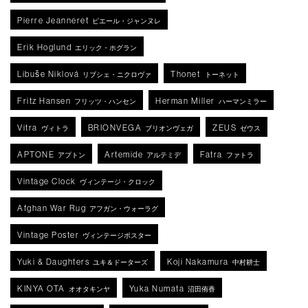
Pierre Jeanneret
ピエール・ジャンヌレ
Erik Hoglund
エリック・ホグラン
Libuše Niklová
Thonet
リブシェ・ニクロヴァ
トーネット
Fritz Hansen
Herman Miller
フリッツ・ハンセン
ハーマンミラー
Vitra
BRIONVEGA
ZEUS
ヴィトラ
ブリオンヴェガ
ゼウス
APTONE
Artemide
Fatra
アプトン
アルテミデ
ファトラ
Vintage Clock
ヴィンテージ・クロック
Afghan War Rug
アフガン・ウォーラグ
Vintage Poster
ヴィンテージポスター
Yuki & Daughters
Koji Nakamura
ユキ＆ドーターズ
中村耕士
KINYA OTA
Yuka Numata
オオタキンヤ
沼田侑香