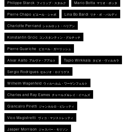
Philippe Starck
Mario Botta
フィリップ・スタルク
マリオ・ボッタ
Pierre Chapo
Lina Bo Bardi
ピエール・シャポ
リナ・ボ ・バルディ
Charlotte Perriand
シャルロット・ペリアン
Konstantin Grcic
コンスタンティン・グルチッチ
Pierre Guariche
ピエール・ガーリッシュ
Alvar Aalto
Tapio Wirkkala
アルヴァ・アアルト
タピオ・ヴィルカラ
Sergio Rodrigues
セルジオ・ロドリゲス
Wilhelm Wagenfeld
ウィルヘルム・ワーゲンフェルト
Charles and Ray Eames
チャールズ＆レイ・イームズ
Giancalro Piretti
ジャンカルロ・ピレッティ
Vico Magistretti
ヴィコ・マジストレッティ
Jasper Morrison
ジャスパー・モリソン