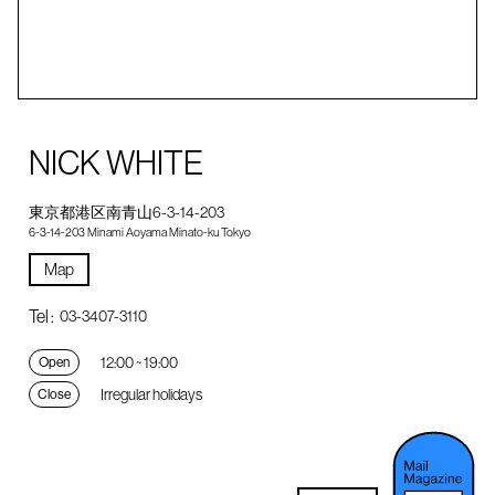
NICK WHITE
東京都港区南青山6-3-14-203
6-3-14-203 Minami Aoyama Minato-ku Tokyo
Map
Tel :
03-3407-3110
12:00 ~ 19:00
Open
Irregular holidays
Close