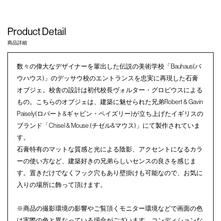
Product Detail
商品詳細
数々の偉大なデザイナーを輩出した伝説の美術学校「Bauhaus(バ
ウハウス)」のデッサウ校のエントランスを忠実に再現した石膏
オブジェ。校舎の設計は初代校長ヴォルター・グロピウスによる
もの。こちらのオブジェは、建築に魅せられた兄弟Robert & Gavin
Paisely(ロバート&ギャビン・ペイズリー)が立ち上げたイギリスの
ブランド「Chisel & Mouse (チゼル&マウス)」にて製作されていま
す。
石膏特有のマットな質感と光による陰影、アクセントになるカラ
ーの使い方など、建築好きの兄弟らしいセンスの良さを感じま
す。置きだけでなくフック穴もあり壁掛けも可能なので、お気に
入りの場所に飾って頂けます。
※商品の撮影環境の影響やご覧頂くモニター環境などで画面の色
は実際の色と異なっている場合がございます。コンディションな