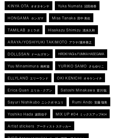
KINYA OTA
Yuka Numata
オオタキンヤ
沼田侑香
HONGAMA
Misa Tanaka
ホンガマ
田中 美佐
TAMILAB
Hisakazu Shimizu
タミラボ
清水久和
ARAYA/YOSHIYUKI TAKIMOTO
アラヤ/瀧本善之
DOLLSSAN
HIROKI YAGI & FUMIKA HASEGAWA
ドールズサン
Yuu Minamimura
YURIKO SAMO
南村遊
さもゆりこ
ELLYLAND
OKI KENICHI
エリーランド
オキケンイチ
Erica Quan
Satoshi Minakawa
エリカ・クアン
皆川 聡
Sayuri Nishikubo
Rumi Ando
ニシクボ サユリ
安藤 瑠美
Yoshiko Hada
MIX UP #04
波田佳子
ミックスアップ#04
Artist stickers
アーティスト ステッカー