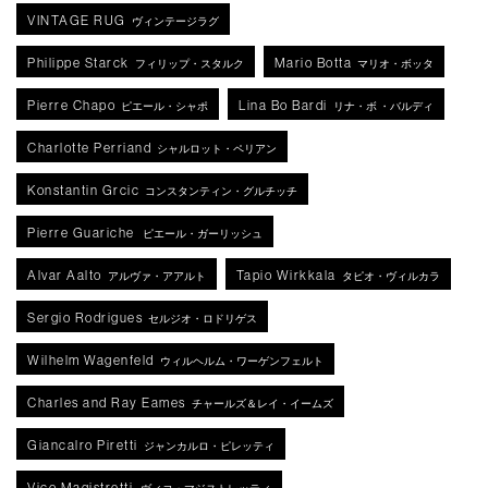
VINTAGE RUG
ヴィンテージラグ
Philippe Starck
Mario Botta
フィリップ・スタルク
マリオ・ボッタ
Pierre Chapo
Lina Bo Bardi
ピエール・シャポ
リナ・ボ ・バルディ
Charlotte Perriand
シャルロット・ペリアン
Konstantin Grcic
コンスタンティン・グルチッチ
Pierre Guariche
ピエール・ガーリッシュ
Alvar Aalto
Tapio Wirkkala
アルヴァ・アアルト
タピオ・ヴィルカラ
Sergio Rodrigues
セルジオ・ロドリゲス
Wilhelm Wagenfeld
ウィルヘルム・ワーゲンフェルト
Charles and Ray Eames
チャールズ＆レイ・イームズ
Giancalro Piretti
ジャンカルロ・ピレッティ
Vico Magistretti