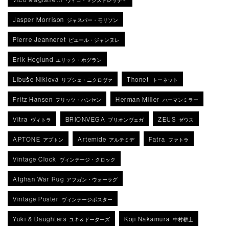
ヴィコ・マジストレッティ
Jasper Morrison
ジャスパー・モリソン
Pierre Jeanneret
ピエール・ジャンヌレ
Erik Hoglund
エリック・ホグラン
Libuše Niklová
Thonet
リブシェ・ニクロヴァ
トーネット
Fritz Hansen
Herman Miller
フリッツ・ハンセン
ハーマンミラー
Vitra
BRIONVEGA
ZEUS
ヴィトラ
ブリオンヴェガ
ゼウス
APTONE
Artemide
Fatra
アプトン
アルテミデ
ファトラ
Vintage Clock
ヴィンテージ・クロック
Afghan War Rug
アフガン・ウォーラグ
Vintage Poster
ヴィンテージポスター
Yuki & Daughters
Koji Nakamura
ユキ＆ドーターズ
中村耕士