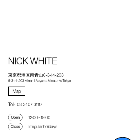
NICK WHITE
東京都港区南青山6-3-14-203
6-3-14-203 Minami Aoyama Minato-ku Tokyo
Map
Tel :
03-3407-3110
12:00 ~ 19:00
Open
Irregular holidays
Close