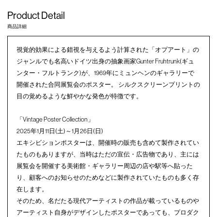
Product Detail
商品詳細
視覚的効果による錯視を与えるよう計算された「オプアート」の
ジャンルでも名高いドイツ出身の抽象画家Gunter Fruhtrunk(ギュ
ンター・フルトランク)が、1969年にミュンヘンのギャラリーで
開催された合同展覧会のポスター。 シルクスクリーンプリントの
目の覚めるような鮮やかな発色が特徴です。
「Vintage Poster Collection」
2025年1月11日(土)～1月26日(日)
エキシビションポスターは、開催時の販売も含めて製作されてい
たものもありますが、当時はただの宣伝・広告物であり、主には
展覧会を開催する美術館・ギャラリー周辺の店や駅等へ貼った
り、顧客へのお知らせのためなどに製作されていたものも多く存
在します。
そのため、名だたる現代アーティストの作品が載っているものや
アーティスト自身がデザインしたポスターであっても、プロダク