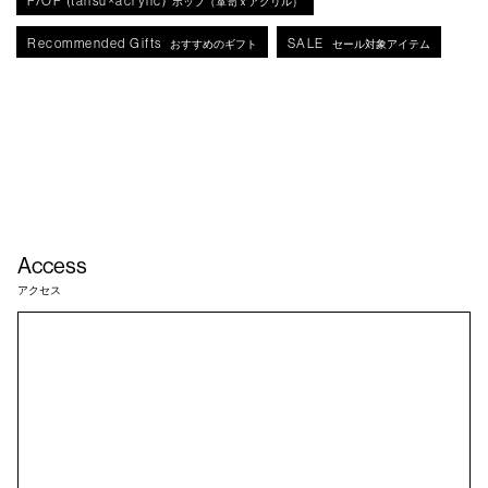
P/OP (tansu×acrylic)
ポップ（箪笥ｘアクリル）
Recommended Gifts
SALE
おすすめのギフト
セール対象アイテム
Access
アクセス