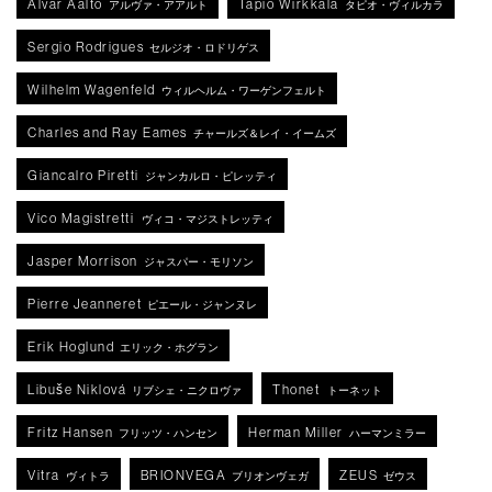
Alvar Aalto
Tapio Wirkkala
アルヴァ・アアルト
タピオ・ヴィルカラ
Sergio Rodrigues
セルジオ・ロドリゲス
Wilhelm Wagenfeld
ウィルヘルム・ワーゲンフェルト
Charles and Ray Eames
チャールズ＆レイ・イームズ
Giancalro Piretti
ジャンカルロ・ピレッティ
Vico Magistretti
ヴィコ・マジストレッティ
Jasper Morrison
ジャスパー・モリソン
Pierre Jeanneret
ピエール・ジャンヌレ
Erik Hoglund
エリック・ホグラン
Libuše Niklová
Thonet
リブシェ・ニクロヴァ
トーネット
Fritz Hansen
Herman Miller
フリッツ・ハンセン
ハーマンミラー
Vitra
BRIONVEGA
ZEUS
ヴィトラ
ブリオンヴェガ
ゼウス