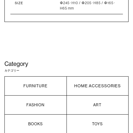
Φ245･H10 / Φ205･H85 / Φ165･
SIZE
H65 mm
Category
カテゴリー
HOME ACCESSORIES
FURNITURE
FASHION
ART
BOOKS
TOYS