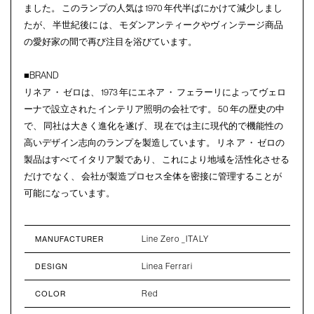
ました。 このランプの人気は 1970 年代半ばにかけて減少しまし
たが、 半世紀後に は、 モダンアンティークやヴィンテージ商品
の愛好家の間で再び注目を浴びています。
■BRAND
リネア ・ ゼロは、 1973 年にエネア ・ フェラーリによってヴェロ
ーナで設立された インテリア照明の会社です。 50 年の歴史の中
で、 同社は大きく進化を遂げ、 現 在では主に現代的で機能性の
高いデザイン志向のランプを製造しています。 リネ ア ・ ゼロの
製品はすべてイタリア製であり、 これにより地域を活性化させる
だけで なく、 会社が製造プロセス全体を密接に管理することが
可能になっています。
Line Zero _ITALY
MANUFACTURER
Linea Ferrari
DESIGN
Red
COLOR