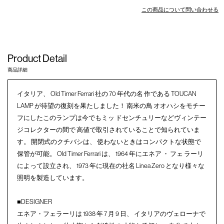
この商品について問い合わせる
Product Detail
商品詳細
イタリア、 Old Timer Ferrari 社の 70 年代の名 作である TOUCAN
LAMP が待望の復刻を果たしました！ 南米の鳥 オオハシをモチー
フにしたこのランプは今でもミッ ドセンチュリーなどヴィンテー
ジコレクターの間で 高値で取引されていることで知られていま
す。 開閉式のクチバシは、 使わないときはコンパクトな状態で
保管が可能。 Old Timer Ferrari は、 1964 年にエネア ・ フェ ラーリ
によって設立され、 1973 年に現在の社名 Linea Zero となり様々な
照明を製造しています。
■DESIGNER
エネア・フェラーリは 1938 年 7 月 9 日、 イタリアのヴェローナで