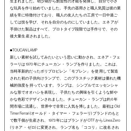
生まれました。 幼少期から創造性の才能を発揮し、 自分で小さ
な玩具を作り始めていました。 手先の器用さと職人気質は彼の業
績を常に特徴付けており、 職人の友人たち の工房で一日中過ご
しては技を学び、 それを自分のものにしていました。 エネ アが
手掛けた製品はすべて、 プロトタイプ段階では手作りで、 その
後大量生 産されました。
■TOUCAN LAMP
新しい素材を試してみたいという思いに動かされ、エネア・フェ
ラーリは 1970 年にチュー カン ・ ランプを作りました。 これは、
当時革新的だったポリプロピレン 「モプレン」 を使 用して製造
された初の子供向けランプで、 このプラスチック素材は優れた機
械的強度を 持っています。 ランプは、 シンプルでエッセンシャ
ルな形でオオハシを表現し、 子供たち の興味を引くような鮮や
かな色彩でデザインされました。 チューカン ・ ランプは約 6 年
間市場に流通し、 世界中で非常に人気を博しました。 最初は Old
Timer Ferrari (オー ルド ・ タイマー ・ フェラーリ) ブランドのもと
で数千個が生産され、 1973 年にはブラン ドが OTF から Linea Zero
(リネア ・ ゼロ) に変更され、 ランプ名も 「ココリ」 に改名 され