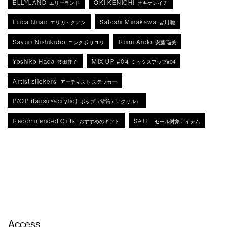
ELLYLAND
OKI KENICHI
エリーランド
オキケンイチ
Erica Quan
Satoshi Minakawa
エリカ・クアン
皆川 聡
Sayuri Nishikubo
Rumi Ando
ニシクボ サユリ
安藤 瑠美
Yoshiko Hada
MIX UP #04
波田佳子
ミックスアップ#04
Artist stickers
アーティスト ステッカー
P/OP (tansu×acrylic)
ポップ（箪笥ｘアクリル）
Recommended Gifts
SALE
おすすめのギフト
セール対象アイテム
Access