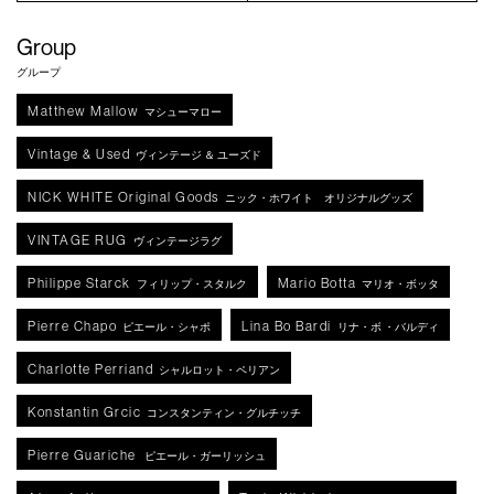
Group
グループ
Matthew Mallow
マシューマロー
Vintage & Used
ヴィンテージ ＆ ユーズド
NICK WHITE Original Goods
ニック・ホワイト オリジナルグッズ
VINTAGE RUG
ヴィンテージラグ
Philippe Starck
Mario Botta
フィリップ・スタルク
マリオ・ボッタ
Pierre Chapo
Lina Bo Bardi
ピエール・シャポ
リナ・ボ ・バルディ
Charlotte Perriand
シャルロット・ペリアン
Konstantin Grcic
コンスタンティン・グルチッチ
Pierre Guariche
ピエール・ガーリッシュ