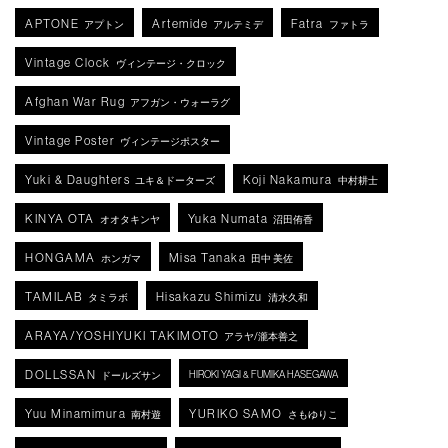
APTONE
Artemide
Fatra
アプトン
アルテミデ
ファトラ
Vintage Clock
ヴィンテージ・クロック
Afghan War Rug
アフガン・ウォーラグ
Vintage Poster
ヴィンテージポスター
Yuki & Daughters
Koji Nakamura
ユキ＆ドーターズ
中村耕士
KINYA OTA
Yuka Numata
オオタキンヤ
沼田侑香
HONGAMA
Misa Tanaka
ホンガマ
田中 美佐
TAMILAB
Hisakazu Shimizu
タミラボ
清水久和
ARAYA/YOSHIYUKI TAKIMOTO
アラヤ/瀧本善之
DOLLSSAN
HIROKI YAGI & FUMIKA HASEGAWA
ドールズサン
Yuu Minamimura
YURIKO SAMO
南村遊
さもゆりこ