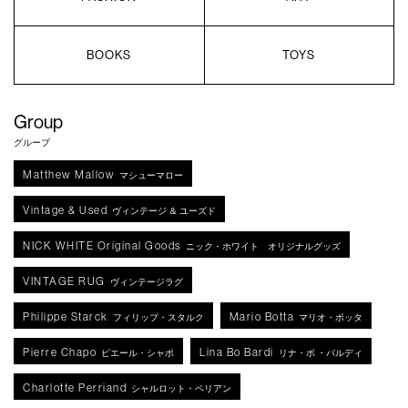
BOOKS
TOYS
Group
グループ
Matthew Mallow
マシューマロー
Vintage & Used
ヴィンテージ ＆ ユーズド
NICK WHITE Original Goods
ニック・ホワイト オリジナルグッズ
VINTAGE RUG
ヴィンテージラグ
Philippe Starck
Mario Botta
フィリップ・スタルク
マリオ・ボッタ
Pierre Chapo
Lina Bo Bardi
ピエール・シャポ
リナ・ボ ・バルディ
Charlotte Perriand
シャルロット・ペリアン