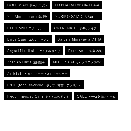
DOLLSSAN
HIROKI YAGI & FUMIKA HASEGAWA
ドールズサン
Yuu Minamimura
YURIKO SAMO
南村遊
さもゆりこ
ELLYLAND
OKI KENICHI
エリーランド
オキケンイチ
Erica Quan
Satoshi Minakawa
エリカ・クアン
皆川 聡
Sayuri Nishikubo
Rumi Ando
ニシクボ サユリ
安藤 瑠美
Yoshiko Hada
MIX UP #04
波田佳子
ミックスアップ#04
Artist stickers
アーティスト ステッカー
P/OP (tansu×acrylic)
ポップ（箪笥ｘアクリル）
Recommended Gifts
SALE
おすすめのギフト
セール対象アイテム