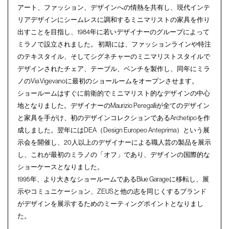
アート、ファッション、デザインへの情熱を共有し、現代インテ
リアデザインにシームレスに調和するミニマリストの家具を作り
出すことを目指し、1984年に若いデザイナーのグループによって
ミラノで設立されました。 初期には、ファッションラインや特注
のテキスタイル、そしてシグネチャーのミニマリストスタイルで
デザインされたチェア、テーブル、ベンチを製作し、同年にミラ
ノのVia Vigevanoに最初のショールームをオープンさせます。
ショールームはすぐに前衛的でミニマリスト的なデザインの中心
地となりました。デザイナーのMaurizio Peregalliが全てのデザイン
と家具を手がけ、初のデザインコレクションであるArchetipoを作
成しました。翌年にはDEA（Design Europeo Anteprima）という展
示会を開催し、20人以上のデザイナーによる職人芸の製品を展示
し、これが最初のミラノの「オフ」であり、デザインの国際的な
ショーケースとなりました。
1995年、より大きなショールームであるBlue Garageに移転し、展
示やコミュニケーション、ZEUSと他の志を同じくするブランド
がデザインを展示するためのミーティングポイントとなりまし
た。