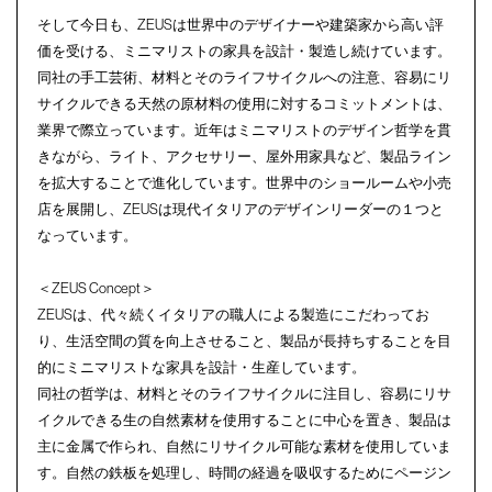
そして今日も、ZEUSは世界中のデザイナーや建築家から高い評
価を受ける、ミニマリストの家具を設計・製造し続けています。
同社の手工芸術、材料とそのライフサイクルへの注意、容易にリ
サイクルできる天然の原材料の使用に対するコミットメントは、
業界で際立っています。近年はミニマリストのデザイン哲学を貫
きながら、ライト、アクセサリー、屋外用家具など、製品ライン
を拡大することで進化しています。世界中のショールームや小売
店を展開し、ZEUSは現代イタリアのデザインリーダーの１つと
なっています。
＜ZEUS Concept＞
ZEUSは、代々続くイタリアの職人による製造にこだわってお
り、生活空間の質を向上させること、製品が長持ちすることを目
的にミニマリストな家具を設計・生産しています。
同社の哲学は、材料とそのライフサイクルに注目し、容易にリサ
イクルできる生の自然素材を使用することに中心を置き、製品は
主に金属で作られ、自然にリサイクル可能な素材を使用していま
す。自然の鉄板を処理し、時間の経過を吸収するためにページン