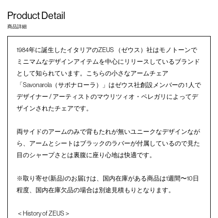
Product Detail
商品詳細
1984年に誕生したイタリアのZEUS （ゼウス）社はモノトーンで
ミニマムなデザインアイテムを中心にリリースしているブランド
として知られています。こちらの小さなアームチェア
「Savonarola（サボナローラ）」はゼウス社創設メンバーの 1 人で
デザイナー / アーティストのマウリツィオ・ペレガリによってデ
ザインされたチェアです。
両サイドのアームのみで背もたれが無いユニークなデザインなが
ら、アームとシートはブラックのラバーが付属しているので見た
目のシャープさとは裏腹に座り心地は快適です。
※取り寄せ(新品)のお届けは、国内在庫がある商品は1週間〜10日
程度、国内在庫欠品の場合は別途見積もりとなります。
＜History of ZEUS＞