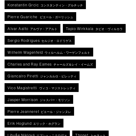
Konstantin Grcic
コンスタンティン・グルチッチ
Pierre Guariche
ピエール・ガーリッシュ
Alvar Aalto
Tapio Wirkkala
アルヴァ・アアルト
タピオ・ヴィルカラ
Sergio Rodrigues
セルジオ・ロドリゲス
Wilhelm Wagenfeld
ウィルヘルム・ワーゲンフェルト
Charles and Ray Eames
チャールズ＆レイ・イームズ
Giancalro Piretti
ジャンカルロ・ピレッティ
Vico Magistretti
ヴィコ・マジストレッティ
Jasper Morrison
ジャスパー・モリソン
Pierre Jeanneret
ピエール・ジャンヌレ
Erik Hoglund
エリック・ホグラン
Libuše Niklová
Thonet
リブシェ・ニクロヴァ
トーネット