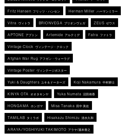
Fritz Hansen
Herman Miller
フリッツ・ハンセン
ハーマンミラー
Vitra
BRIONVEGA
ZEUS
ヴィトラ
ブリオンヴェガ
ゼウス
APTONE
Artemide
Fatra
アプトン
アルテミデ
ファトラ
Vintage Clock
ヴィンテージ・クロック
Afghan War Rug
アフガン・ウォーラグ
Vintage Poster
ヴィンテージポスター
Yuki & Daughters
Koji Nakamura
ユキ＆ドーターズ
中村耕士
KINYA OTA
Yuka Numata
オオタキンヤ
沼田侑香
HONGAMA
Misa Tanaka
ホンガマ
田中 美佐
TAMILAB
Hisakazu Shimizu
タミラボ
清水久和
ARAYA/YOSHIYUKI TAKIMOTO
アラヤ/瀧本善之