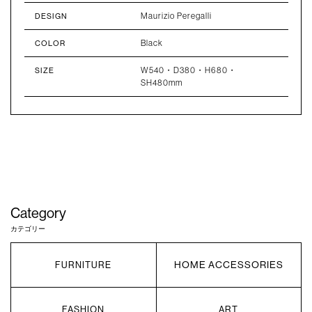
Maurizio Peregalli
DESIGN
Black
COLOR
W540・D380・H680・
SIZE
SH480mm
Category
カテゴリー
HOME ACCESSORIES
FURNITURE
FASHION
ART