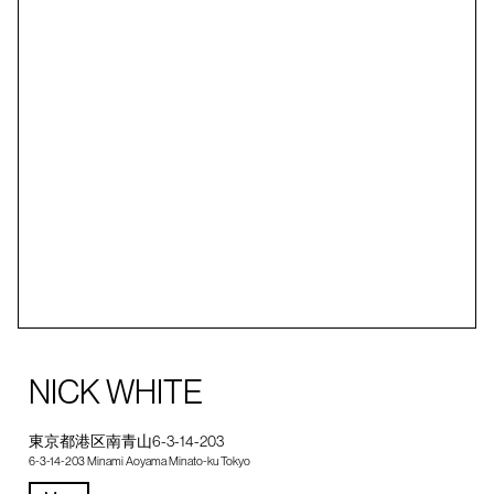
NICK WHITE
東京都港区南青山6-3-14-203
6-3-14-203 Minami Aoyama Minato-ku Tokyo