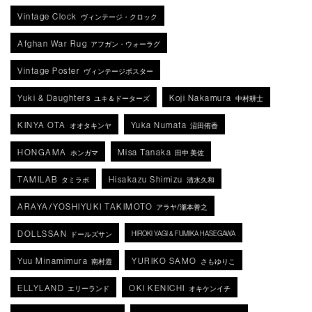
Vintage Clock
ヴィンテージ・クロック
Afghan War Rug
アフガン・ウォーラグ
Vintage Poster
ヴィンテージポスター
Yuki & Daughters
Koji Nakamura
ユキ＆ドーターズ
中村耕士
KINYA OTA
Yuka Numata
オオタキンヤ
沼田侑香
HONGAMA
Misa Tanaka
ホンガマ
田中 美佐
TAMILAB
Hisakazu Shimizu
タミラボ
清水久和
ARAYA/YOSHIYUKI TAKIMOTO
アラヤ/瀧本善之
DOLLSSAN
HIROKI YAGI & FUMIKA HASEGAWA
ドールズサン
Yuu Minamimura
YURIKO SAMO
南村遊
さもゆりこ
ELLYLAND
OKI KENICHI
エリーランド
オキケンイチ