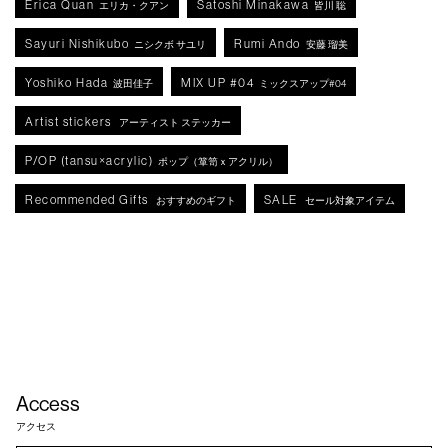
Erica Quan
Satoshi Minakawa
エリカ・クアン
皆川 聡
Sayuri Nishikubo
Rumi Ando
ニシクボ サユリ
安藤 瑠美
Yoshiko Hada
MIX UP #04
波田佳子
ミックスアップ#04
Artist stickers
アーティスト ステッカー
P/OP (tansu×acrylic)
ポップ（箪笥ｘアクリル）
Recommended Gifts
SALE
おすすめのギフト
セール対象アイテム
Access
アクセス