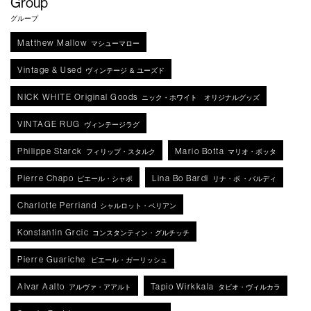
Group
グループ
Matthew Mallow
マシューマロー
Vintage & Used
ヴィンテージ ＆ ユーズド
NICK WHITE Original Goods
ニック・ホワイト オリジナルグッズ
VINTAGE RUG
ヴィンテージラグ
Philippe Starck
Mario Botta
フィリップ・スタルク
マリオ・ボッタ
Pierre Chapo
Lina Bo Bardi
ピエール・シャポ
リナ・ボ ・バルディ
Charlotte Perriand
シャルロット・ペリアン
Konstantin Grcic
コンスタンティン・グルチッチ
Pierre Guariche
ピエール・ガーリッシュ
Alvar Aalto
Tapio Wirkkala
アルヴァ・アアルト
タピオ・ヴィルカラ