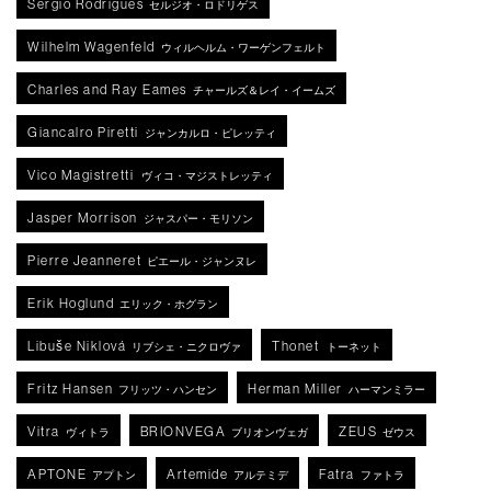
Sergio Rodrigues
セルジオ・ロドリゲス
Wilhelm Wagenfeld
ウィルヘルム・ワーゲンフェルト
Charles and Ray Eames
チャールズ＆レイ・イームズ
Giancalro Piretti
ジャンカルロ・ピレッティ
Vico Magistretti
ヴィコ・マジストレッティ
Jasper Morrison
ジャスパー・モリソン
Pierre Jeanneret
ピエール・ジャンヌレ
Erik Hoglund
エリック・ホグラン
Libuše Niklová
Thonet
リブシェ・ニクロヴァ
トーネット
Fritz Hansen
Herman Miller
フリッツ・ハンセン
ハーマンミラー
Vitra
BRIONVEGA
ZEUS
ヴィトラ
ブリオンヴェガ
ゼウス
APTONE
Artemide
Fatra
アプトン
アルテミデ
ファトラ