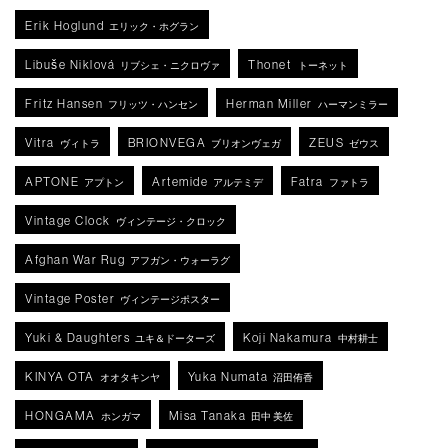
Erik Hoglund
エリック・ホグラン
Libuše Niklová
Thonet
リブシェ・ニクロヴァ
トーネット
Fritz Hansen
Herman Miller
フリッツ・ハンセン
ハーマンミラー
Vitra
BRIONVEGA
ZEUS
ヴィトラ
ブリオンヴェガ
ゼウス
APTONE
Artemide
Fatra
アプトン
アルテミデ
ファトラ
Vintage Clock
ヴィンテージ・クロック
Afghan War Rug
アフガン・ウォーラグ
Vintage Poster
ヴィンテージポスター
Yuki & Daughters
Koji Nakamura
ユキ＆ドーターズ
中村耕士
KINYA OTA
Yuka Numata
オオタキンヤ
沼田侑香
HONGAMA
Misa Tanaka
ホンガマ
田中 美佐