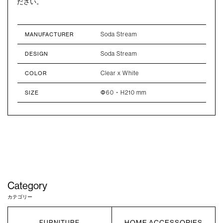
ださい。
Soda Stream
MANUFACTURER
Soda Stream
DESIGN
Clear x White
COLOR
Φ60・H210 mm
SIZE
Category
カテゴリー
HOME ACCESSORIES
FURNITURE