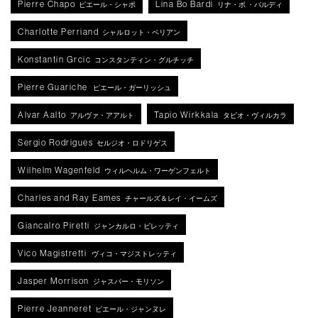
Pierre Chapo
Lina Bo Bardi
ピエール・シャポ
リナ・ボ ・バルディ
Charlotte Perriand
シャルロット・ペリアン
Konstantin Grcic
コンスタンティン・グルチッチ
Pierre Guariche
ピエール・ガーリッシュ
Alvar Aalto
Tapio Wirkkala
アルヴァ・アアルト
タピオ・ヴィルカラ
Sergio Rodrigues
セルジオ・ロドリゲス
Wilhelm Wagenfeld
ウィルヘルム・ワーゲンフェルト
Charles and Ray Eames
チャールズ＆レイ・イームズ
Giancalro Piretti
ジャンカルロ・ピレッティ
Vico Magistretti
ヴィコ・マジストレッティ
Jasper Morrison
ジャスパー・モリソン
Pierre Jeanneret
ピエール・ジャンヌレ