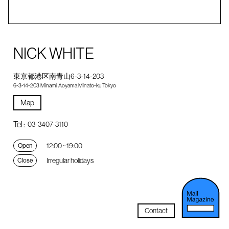
NICK WHITE
東京都港区南青山6-3-14-203
6-3-14-203 Minami Aoyama Minato-ku Tokyo
Map
Tel :
03-3407-3110
12:00 ~ 19:00
Open
Irregular holidays
Close
Contact