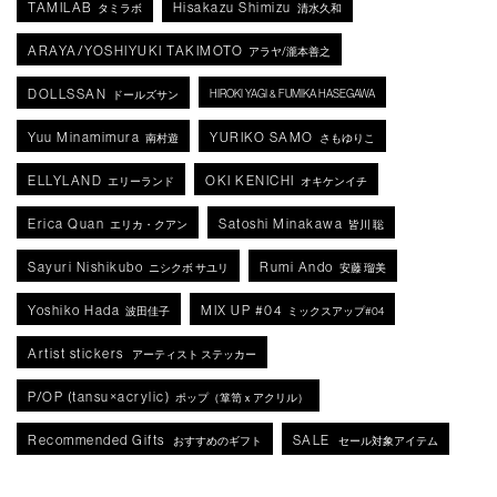
TAMILAB
Hisakazu Shimizu
タミラボ
清水久和
ARAYA/YOSHIYUKI TAKIMOTO
アラヤ/瀧本善之
DOLLSSAN
HIROKI YAGI & FUMIKA HASEGAWA
ドールズサン
Yuu Minamimura
YURIKO SAMO
南村遊
さもゆりこ
ELLYLAND
OKI KENICHI
エリーランド
オキケンイチ
Erica Quan
Satoshi Minakawa
エリカ・クアン
皆川 聡
Sayuri Nishikubo
Rumi Ando
ニシクボ サユリ
安藤 瑠美
Yoshiko Hada
MIX UP #04
波田佳子
ミックスアップ#04
Artist stickers
アーティスト ステッカー
P/OP (tansu×acrylic)
ポップ（箪笥ｘアクリル）
Recommended Gifts
SALE
おすすめのギフト
セール対象アイテム