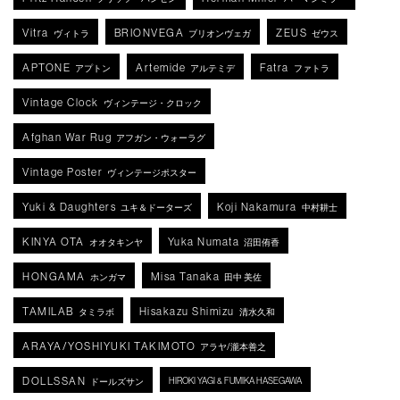
Vitra
BRIONVEGA
ZEUS
ヴィトラ
ブリオンヴェガ
ゼウス
APTONE
Artemide
Fatra
アプトン
アルテミデ
ファトラ
Vintage Clock
ヴィンテージ・クロック
Afghan War Rug
アフガン・ウォーラグ
Vintage Poster
ヴィンテージポスター
Yuki & Daughters
Koji Nakamura
ユキ＆ドーターズ
中村耕士
KINYA OTA
Yuka Numata
オオタキンヤ
沼田侑香
HONGAMA
Misa Tanaka
ホンガマ
田中 美佐
TAMILAB
Hisakazu Shimizu
タミラボ
清水久和
ARAYA/YOSHIYUKI TAKIMOTO
アラヤ/瀧本善之
DOLLSSAN
HIROKI YAGI & FUMIKA HASEGAWA
ドールズサン