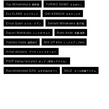
Yuu Minamimura
YURIKO SAMO
南村遊
さもゆりこ
ELLYLAND
OKI KENICHI
エリーランド
オキケンイチ
Erica Quan
Satoshi Minakawa
エリカ・クアン
皆川 聡
Sayuri Nishikubo
Rumi Ando
ニシクボ サユリ
安藤 瑠美
Yoshiko Hada
MIX UP #04
波田佳子
ミックスアップ#04
Artist stickers
アーティスト ステッカー
P/OP (tansu×acrylic)
ポップ（箪笥ｘアクリル）
Recommended Gifts
SALE
おすすめのギフト
セール対象アイテム