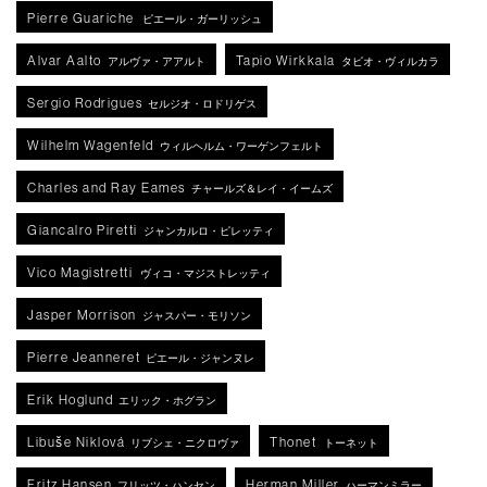
Pierre Guariche
ピエール・ガーリッシュ
Alvar Aalto
Tapio Wirkkala
アルヴァ・アアルト
タピオ・ヴィルカラ
Sergio Rodrigues
セルジオ・ロドリゲス
Wilhelm Wagenfeld
ウィルヘルム・ワーゲンフェルト
Charles and Ray Eames
チャールズ＆レイ・イームズ
Giancalro Piretti
ジャンカルロ・ピレッティ
Vico Magistretti
ヴィコ・マジストレッティ
Jasper Morrison
ジャスパー・モリソン
Pierre Jeanneret
ピエール・ジャンヌレ
Erik Hoglund
エリック・ホグラン
Libuše Niklová
Thonet
リブシェ・ニクロヴァ
トーネット
Fritz Hansen
Herman Miller
フリッツ・ハンセン
ハーマンミラー