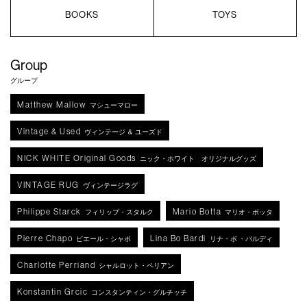
BOOKS
TOYS
Group
グループ
Matthew Mallow
マシューマロー
Vintage & Used
ヴィンテージ ＆ ユーズド
NICK WHITE Original Goods
ニック・ホワイト オリジナルグッズ
VINTAGE RUG
ヴィンテージラグ
Philippe Starck
Mario Botta
フィリップ・スタルク
マリオ・ボッタ
Pierre Chapo
Lina Bo Bardi
ピエール・シャポ
リナ・ボ ・バルディ
Charlotte Perriand
シャルロット・ペリアン
Konstantin Grcic
コンスタンティン・グルチッチ