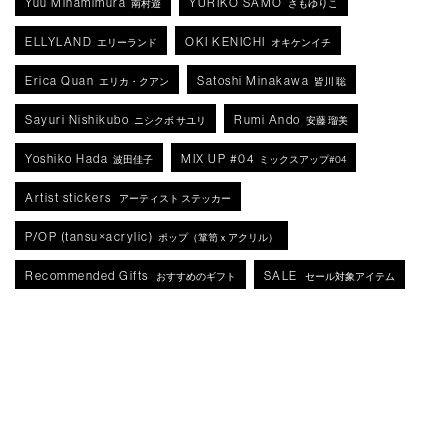
Yuu Minamimura
YURIKO SAMO
南村遊
さもゆりこ
ELLYLAND
OKI KENICHI
エリーランド
オキケンイチ
Erica Quan
Satoshi Minakawa
エリカ・クアン
皆川 聡
Sayuri Nishikubo
Rumi Ando
ニシクボ サユリ
安藤 瑠美
Yoshiko Hada
MIX UP #04
波田佳子
ミックスアップ#04
Artist stickers
アーティスト ステッカー
P/OP (tansu×acrylic)
ポップ（箪笥ｘアクリル）
Recommended Gifts
SALE
おすすめのギフト
セール対象アイテム