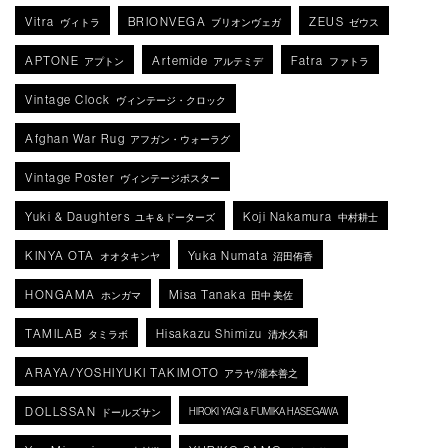
Vitra
BRIONVEGA
ZEUS
ヴィトラ
ブリオンヴェガ
ゼウス
APTONE
Artemide
Fatra
アプトン
アルテミデ
ファトラ
Vintage Clock
ヴィンテージ・クロック
Afghan War Rug
アフガン・ウォーラグ
Vintage Poster
ヴィンテージポスター
Yuki & Daughters
Koji Nakamura
ユキ＆ドーターズ
中村耕士
KINYA OTA
Yuka Numata
オオタキンヤ
沼田侑香
HONGAMA
Misa Tanaka
ホンガマ
田中 美佐
TAMILAB
Hisakazu Shimizu
タミラボ
清水久和
ARAYA/YOSHIYUKI TAKIMOTO
アラヤ/瀧本善之
DOLLSSAN
HIROKI YAGI & FUMIKA HASEGAWA
ドールズサン