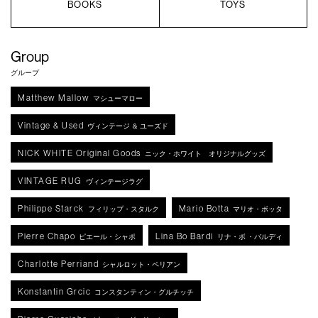
BOOKS
TOYS
Group
グループ
Matthew Mallow
マシューマロー
Vintage & Used
ヴィンテージ ＆ ユーズド
NICK WHITE Original Goods
ニック・ホワイト オリジナルグッズ
VINTAGE RUG
ヴィンテージラグ
Philippe Starck
Mario Botta
フィリップ・スタルク
マリオ・ボッタ
Pierre Chapo
Lina Bo Bardi
ピエール・シャポ
リナ・ボ ・バルディ
Charlotte Perriand
シャルロット・ペリアン
Konstantin Grcic
コンスタンティン・グルチッチ