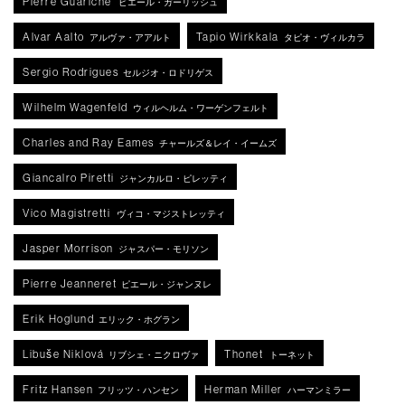
Pierre Guariche
ピエール・ガーリッシュ
Alvar Aalto
Tapio Wirkkala
アルヴァ・アアルト
タピオ・ヴィルカラ
Sergio Rodrigues
セルジオ・ロドリゲス
Wilhelm Wagenfeld
ウィルヘルム・ワーゲンフェルト
Charles and Ray Eames
チャールズ＆レイ・イームズ
Giancalro Piretti
ジャンカルロ・ピレッティ
Vico Magistretti
ヴィコ・マジストレッティ
Jasper Morrison
ジャスパー・モリソン
Pierre Jeanneret
ピエール・ジャンヌレ
Erik Hoglund
エリック・ホグラン
Libuše Niklová
Thonet
リブシェ・ニクロヴァ
トーネット
Fritz Hansen
Herman Miller
フリッツ・ハンセン
ハーマンミラー