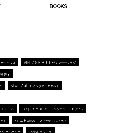
T
BOOKS
VINTAGE RUG
ジナルグッズ
ヴィンテージラグ
バルディ
Alvar Aalto
ュ
アルヴァ・アアルト
Jasper Morrison
トレッティ
ジャスパー・モリソン
Fritz Hansen
ネット
フリッツ・ハンセン
de
Fatra
アルテミデ
ファトラ