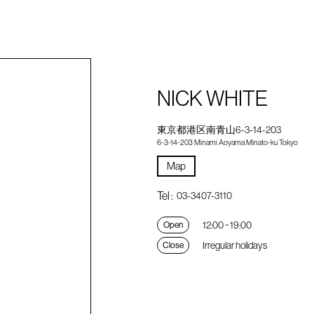
NICK WHITE
東京都港区南青山6-3-14-203
6-3-14-203 Minami Aoyama Minato-ku Tokyo
Map
Tel :
03-3407-3110
12:00 ~ 19:00
Open
Irregular holidays
Close