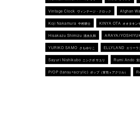
Vintage Clock
Afghan Wa
ヴィンテージ・クロック
Koji Nakamura
KINYA OTA
中村耕士
オオタキン
Hisakazu Shimizu
ARAYA/YOSHIYU
清水久和
YURIKO SAMO
ELLYLAND
さもゆりこ
エリーラ
Sayuri Nishikubo
Rumi Ando
ニシクボ サユリ
安
P/OP (tansu×acrylic)
R
ポップ（箪笥ｘアクリル）