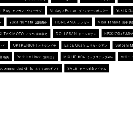
r Rug
Vintage Poster
Yuki & D
アフガン・ウォーラグ
ヴィンテージポスター
Yuka Numata
HONGAMA
Misa Tanaka
ヤ
沼田侑香
ホンガマ
田中 美
KI TAKIMOTO
DOLLSSAN
HIROKI YAGI & FUMI
アラヤ/瀧本善之
ドールズサン
OKI KENICHI
Erica Quan
Satoshi 
ンド
オキケンイチ
エリカ・クアン
Yoshiko Hada
MIX UP #04
Artist 
藤 瑠美
波田佳子
ミックスアップ#04
ecommended Gifts
SALE
おすすめのギフト
セール対象アイテム