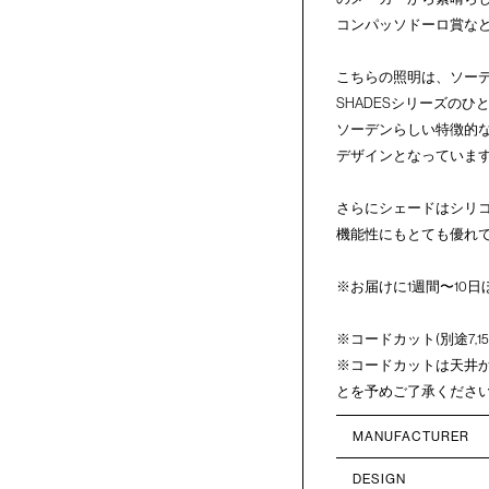
コンパッソドーロ賞な
こちらの照明は、ソーデン
SHADESシリーズのひとつ「C
ソーデンらしい特徴的
デザインとなっていま
さらにシェードはシリ
機能性にもとても優れ
※お届けに1週間〜10
※コードカット(別途7,
※コードカットは天井
とを予めご了承くださ
MANUFACTURER
DESIGN