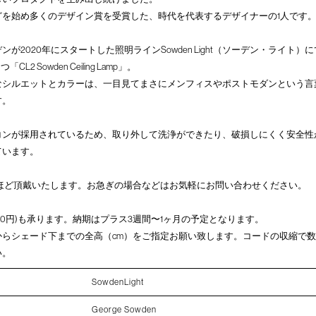
どを始め多くのデザイン賞を受賞した、時代を代表するデザイナーの1人です
が2020年にスタートした照明ラインSowden Light（ソーデン・ライト
L2 Sowden Ceiling Lamp」。
なシルエットとカラーは、一目見てまさにメンフィスやポストモダンという言
す。
コンが採用されているため、取り外して洗浄ができたり、破損しにくく安全性
ています。
日ほど頂戴いたします。お急ぎの場合などはお気軽にお問い合わせください。
150円)も承ります。納期はプラス3週間〜1ヶ月の予定となります。
からシェード下までの全高（cm）をご指定お願い致します。コードの収縮で
い。
SowdenLight
George Sowden