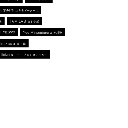
aughters
ユキ＆ドーターズ
TAMILAB
佐
タミラボ
Yuu Minamimura
KA HASEGAWA
南村遊
Minakawa
皆川 聡
stickers
アーティスト ステッカー