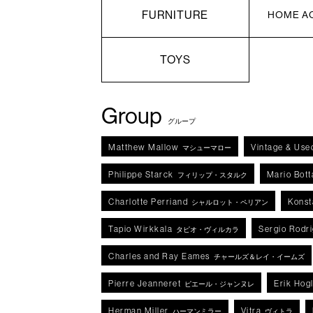
FURNITURE
HOME A
TOYS
Group
グループ
Matthew Mallow
Vintage & Use
マシューマロー
Philippe Starck
Mario Bott
フィリップ・スタルク
Charlotte Perriand
Konst
シャルロット・ペリアン
Tapio Wirkkala
Sergio Rodr
タピオ・ヴィルカラ
Charles and Ray Eames
チャールズ＆レイ・イームズ
Pierre Jeanneret
Erik Hog
ピエール・ジャンヌレ
Herman Miller
Vitra
ハーマンミラー
ヴィトラ