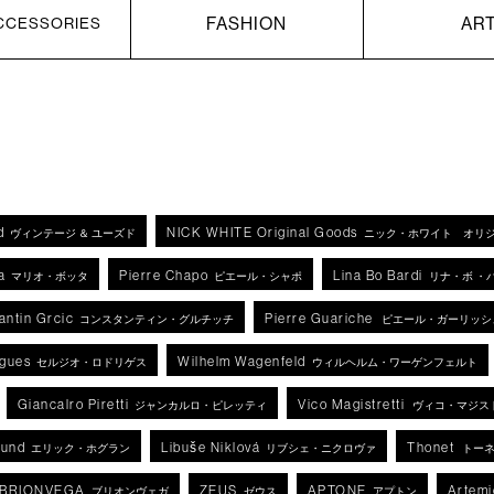
FASHION
AR
CCESSORIES
d
NICK WHITE Original Goods
ヴィンテージ ＆ ユーズド
ニック・ホワイト オリ
a
Pierre Chapo
Lina Bo Bardi
マリオ・ボッタ
ピエール・シャポ
リナ・ボ ・
antin Grcic
Pierre Guariche
コンスタンティン・グルチッチ
ピエール・ガーリッシ
igues
Wilhelm Wagenfeld
セルジオ・ロドリゲス
ウィルヘルム・ワーゲンフェルト
Giancalro Piretti
Vico Magistretti
ジャンカルロ・ピレッティ
ヴィコ・マジス
lund
Libuše Niklová
Thonet
エリック・ホグラン
リブシェ・ニクロヴァ
トー
BRIONVEGA
ZEUS
APTONE
Artemi
ブリオンヴェガ
ゼウス
アプトン