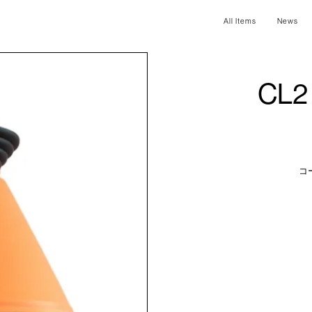
All Items
News
CL2 
コ