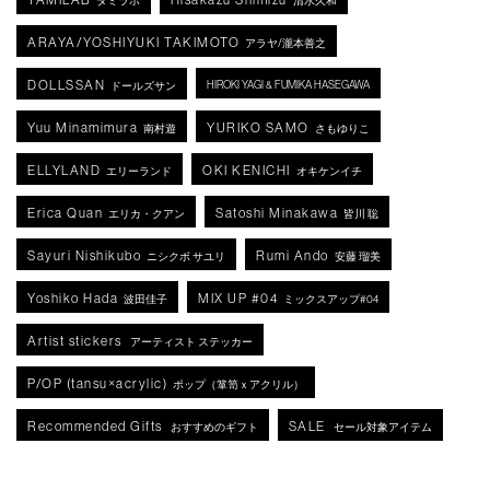
タミラボ
清水久和
ARAYA/YOSHIYUKI TAKIMOTO
アラヤ/瀧本善之
DOLLSSAN
HIROKI YAGI & FUMIKA HASEGAWA
ドールズサン
Yuu Minamimura
YURIKO SAMO
南村遊
さもゆりこ
ELLYLAND
OKI KENICHI
エリーランド
オキケンイチ
Erica Quan
Satoshi Minakawa
エリカ・クアン
皆川 聡
Sayuri Nishikubo
Rumi Ando
ニシクボ サユリ
安藤 瑠美
Yoshiko Hada
MIX UP #04
波田佳子
ミックスアップ#04
Artist stickers
アーティスト ステッカー
P/OP (tansu×acrylic)
ポップ（箪笥ｘアクリル）
Recommended Gifts
SALE
おすすめのギフト
セール対象アイテム