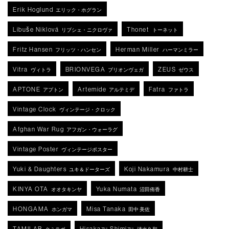
Erik Hoglund
エリック・ホグラン
Libuše Niklová
Thonet
リブシェ・ニクロヴァ
トーネット
Fritz Hansen
Herman Miller
フリッツ・ハンセン
ハーマンミラー
Vitra
BRIONVEGA
ZEUS
ヴィトラ
ブリオンヴェガ
ゼウス
APTONE
Artemide
Fatra
アプトン
アルテミデ
ファトラ
Vintage Clock
ヴィンテージ・クロック
Afghan War Rug
アフガン・ウォーラグ
Vintage Poster
ヴィンテージポスター
Yuki & Daughters
Koji Nakamura
ユキ＆ドーターズ
中村耕士
KINYA OTA
Yuka Numata
オオタキンヤ
沼田侑香
HONGAMA
Misa Tanaka
ホンガマ
田中 美佐
TAMILAB
Hisakazu Shimizu