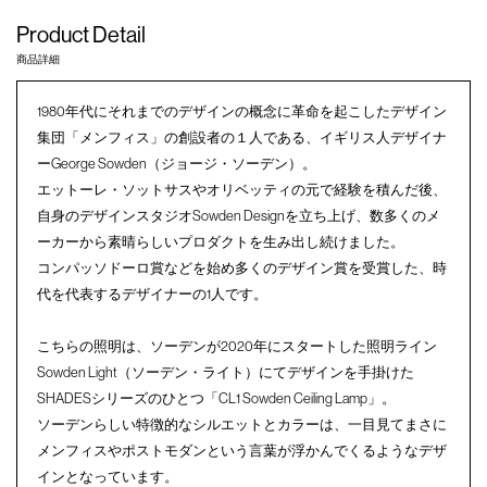
Product Detail
商品詳細
1980年代にそれまでのデザインの概念に革命を起こしたデザイン
集団「メンフィス」の創設者の１人である、イギリス人デザイナ
ーGeorge Sowden（ジョージ・ソーデン）。
エットーレ・ソットサスやオリベッティの元で経験を積んだ後、
自身のデザインスタジオSowden Designを立ち上げ、数多くのメ
ーカーから素晴らしいプロダクトを生み出し続けました。
コンパッソドーロ賞などを始め多くのデザイン賞を受賞した、時
代を代表するデザイナーの1人です。
こちらの照明は、ソーデンが2020年にスタートした照明ライン
Sowden Light（ソーデン・ライト）にてデザインを手掛けた
SHADESシリーズのひとつ「CL1 Sowden Ceiling Lamp」。
ソーデンらしい特徴的なシルエットとカラーは、一目見てまさに
メンフィスやポストモダンという言葉が浮かんでくるようなデザ
インとなっています。