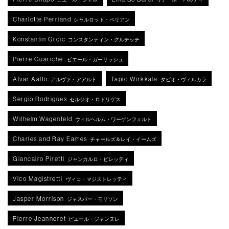
Charlotte Perriand
シャルロット・ペリアン
Konstantin Grcic
コンスタンティン・グルチッチ
Pierre Guariche
ピエール・ガーリッシュ
Alvar Aalto
Tapio Wirkkala
アルヴァ・アアルト
タピオ・ヴィルカラ
Sergio Rodrigues
セルジオ・ロドリゲス
Wilhelm Wagenfeld
ウィルヘルム・ワーゲンフェルト
Charles and Ray Eames
チャールズ＆レイ・イームズ
Giancalro Piretti
ジャンカルロ・ピレッティ
Vico Magistretti
ヴィコ・マジストレッティ
Jasper Morrison
ジャスパー・モリソン
Pierre Jeanneret
ピエール・ジャンヌレ