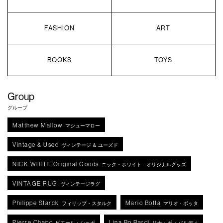
FASHION
ART
BOOKS
TOYS
Group
グループ
Matthew Mallow
マシューマロー
Vintage & Used
ヴィンテージ ＆ ユーズド
NICK WHITE Original Goods
ニック・ホワイト オリジナルグッズ
VINTAGE RUG
ヴィンテージラグ
Philippe Starck
Mario Botta
フィリップ・スタルク
マリオ・ボッタ
Pierre Chapo
Lina Bo Bardi
ピエール・シャポ
リナ・ボ ・バルディ