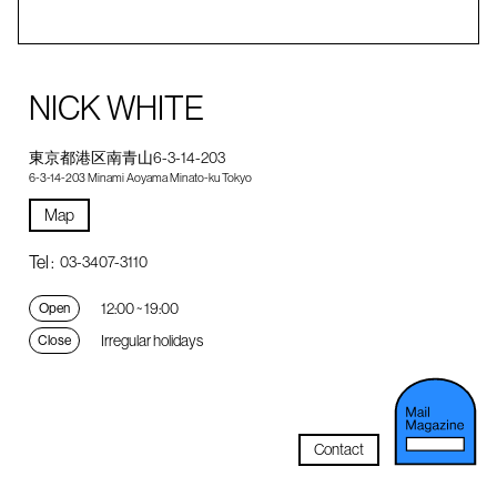
NICK WHITE
東京都港区南青山6-3-14-203
6-3-14-203 Minami Aoyama Minato-ku Tokyo
Map
Tel :
03-3407-3110
12:00 ~ 19:00
Open
Irregular holidays
Close
Contact