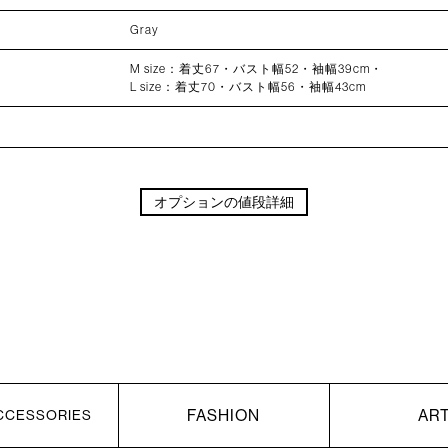
Gray
M size：着丈67・バスト幅52・袖幅39cm・
L size：着丈70・バスト幅56・袖幅43cm
オプションの値段詳細
FASHION
AR
CCESSORIES