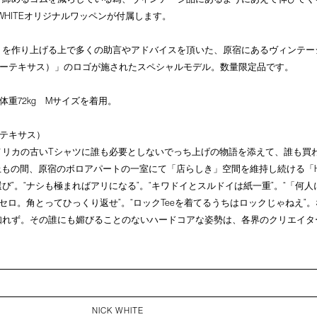
 WHITEオリジナルワッペンが付属します。
トを作り上げる上で多くの助言やアドバイスを頂いた、原宿にあるヴィンテー
S（ハローテキサス）」のロゴが施されたスペシャルモデル。数量限定品です。
・体重72kg Mサイズを着用。
ローテキサス）
メリカの古いTシャツに誰も必要としないでっち上げの物語を添えて、誰も買
もの間、原宿のボロアパートの一室にて「店らしき」空間を維持し続ける「HELLO
び”。“ナシも極まればアリになる”。“キワドイとスルドイは紙一重”。“「何
オセロ。角とってひっくり返せ”。“ロックTeeを着てるうちはロックじゃねえ”
知れず。その誰にも媚びることのないハードコアな姿勢は、各界のクリエイタ
NICK WHITE