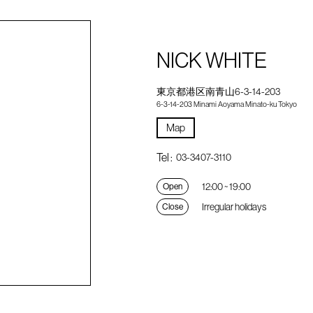
NICK WHITE
東京都港区南青山6-3-14-203
6-3-14-203 Minami Aoyama Minato-ku Tokyo
Map
Tel :
03-3407-3110
12:00 ~ 19:00
Open
Irregular holidays
Close