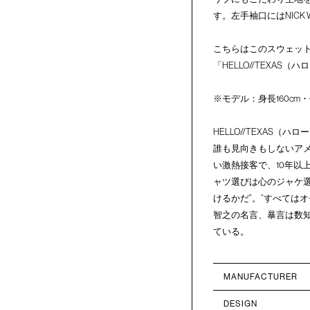
す。左手袖口にはNICK
こちらはこのスウェッ
「HELLO//TEXA
※モデル：身長160cm
HELLO//TEXAS（ハ
誰も見向きもしないア
い激熱接客で、10年以上
ャツ選びは心のジャケ選
けるかだ”。“すべては
智之の名言、暴言は数
ている。
MANUFACTURER
DESIGN