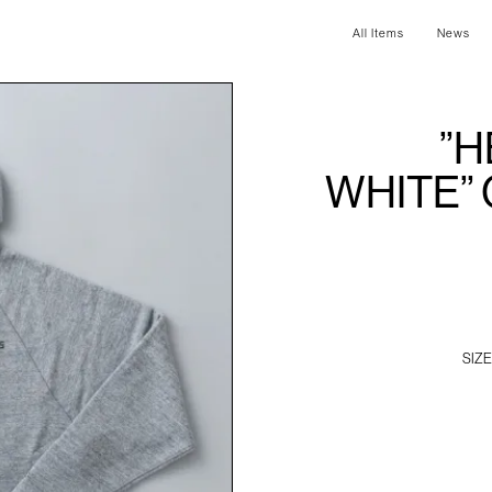
All Items
News
”H
WHITE” O
SIZE