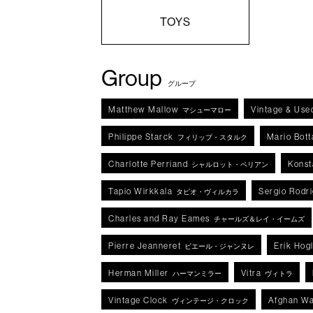
TOYS
Group
グループ
Matthew Mallow
Vintage & Use
マシューマロー
Philippe Starck
Mario Bott
フィリップ・スタルク
Charlotte Perriand
Konst
シャルロット・ペリアン
Tapio Wirkkala
Sergio Rodr
タピオ・ヴィルカラ
Charles and Ray Eames
チャールズ＆レイ・イームズ
Pierre Jeanneret
Erik Hog
ピエール・ジャンヌレ
Herman Miller
Vitra
ハーマンミラー
ヴィトラ
Vintage Clock
Afghan Wa
ヴィンテージ・クロック