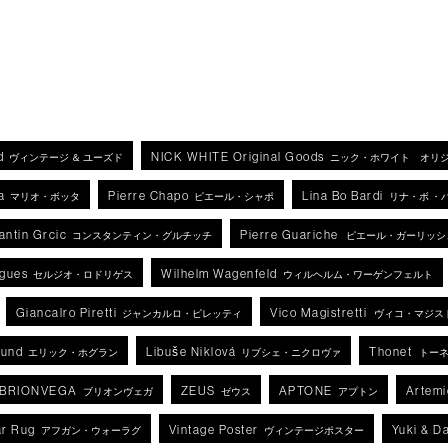
d
NICK WHITE Original Goods
ヴィンテージ ＆ ユーズド
ニック・ホワイト オリ
a
Pierre Chapo
Lina Bo Bardi
マリオ・ボッタ
ピエール・シャポ
リナ・ボ ・
antin Grcic
Pierre Guariche
コンスタンティン・グルチッチ
ピエール・ガーリッシ
igues
Wilhelm Wagenfeld
セルジオ・ロドリゲス
ウィルヘルム・ワーゲンフェルト
Giancalro Piretti
Vico Magistretti
ジャンカルロ・ピレッティ
ヴィコ・マジス
lund
Libuše Niklová
Thonet
エリック・ホグラン
リブシェ・ニクロヴァ
トー
BRIONVEGA
ZEUS
APTONE
Artemi
ブリオンヴェガ
ゼウス
アプトン
r Rug
Vintage Poster
Yuki & D
アフガン・ウォーラグ
ヴィンテージポスター