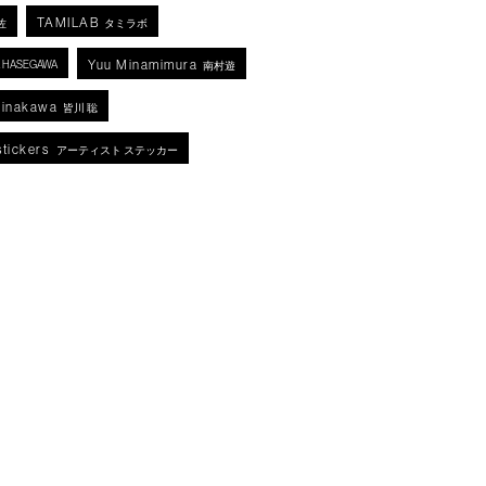
TAMILAB
佐
タミラボ
Yuu Minamimura
KA HASEGAWA
南村遊
Minakawa
皆川 聡
stickers
アーティスト ステッカー