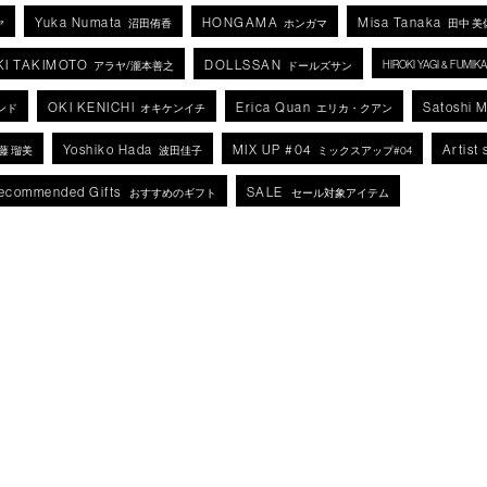
Yuka Numata
HONGAMA
Misa Tanaka
ヤ
沼田侑香
ホンガマ
田中 美
KI TAKIMOTO
DOLLSSAN
HIROKI YAGI & FUMI
アラヤ/瀧本善之
ドールズサン
OKI KENICHI
Erica Quan
Satoshi 
ンド
オキケンイチ
エリカ・クアン
Yoshiko Hada
MIX UP #04
Artist 
藤 瑠美
波田佳子
ミックスアップ#04
ecommended Gifts
SALE
おすすめのギフト
セール対象アイテム