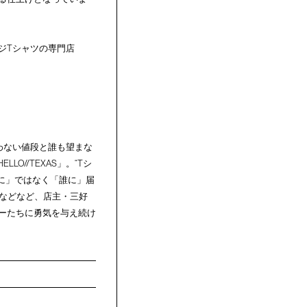
ジTシャツの専門店
わない値段と誰も望まな
//TEXAS」。“Tシ
人に」ではなく「誰に」届
。などなど、店主・三好
ーたちに勇気を与え続け