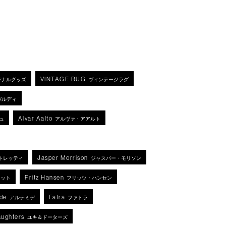
VINTAGE RUG
ジナルグッズ
ヴィンテージラグ
バルディ
Alvar Aalto
ュ
アルヴァ・アアルト
Jasper Morrison
トレッティ
ジャスパー・モリソン
Fritz Hansen
ネット
フリッツ・ハンセン
de
Fatra
アルテミデ
ファトラ
aughters
ユキ＆ドーターズ