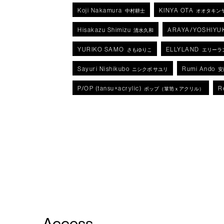
Koji Nakamura
KINYA OTA
中村耕士
オオタキン
Hisakazu Shimizu
ARAYA/YOSHIYU
清水久和
YURIKO SAMO
ELLYLAND
さもゆりこ
エリーラ
Sayuri Nishikubo
Rumi Ando
ニシクボ サユリ
安
P/OP (tansu×acrylic)
R
ポップ（箪笥ｘアクリル）
Access