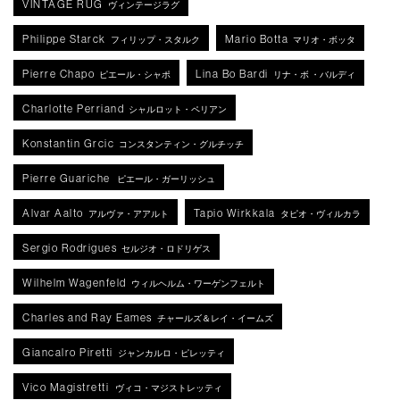
VINTAGE RUG
ヴィンテージラグ
Philippe Starck
Mario Botta
フィリップ・スタルク
マリオ・ボッタ
Pierre Chapo
Lina Bo Bardi
ピエール・シャポ
リナ・ボ ・バルディ
Charlotte Perriand
シャルロット・ペリアン
Konstantin Grcic
コンスタンティン・グルチッチ
Pierre Guariche
ピエール・ガーリッシュ
Alvar Aalto
Tapio Wirkkala
アルヴァ・アアルト
タピオ・ヴィルカラ
Sergio Rodrigues
セルジオ・ロドリゲス
Wilhelm Wagenfeld
ウィルヘルム・ワーゲンフェルト
Charles and Ray Eames
チャールズ＆レイ・イームズ
Giancalro Piretti
ジャンカルロ・ピレッティ
Vico Magistretti
ヴィコ・マジストレッティ