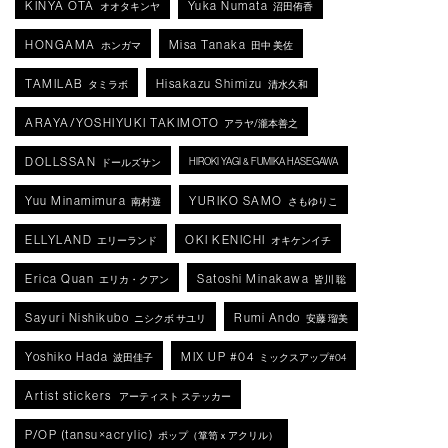
KINYA OTA
Yuka Numata
オオタキンヤ
沼田侑香
HONGAMA
Misa Tanaka
ホンガマ
田中 美佐
TAMILAB
Hisakazu Shimizu
タミラボ
清水久和
ARAYA/YOSHIYUKI TAKIMOTO
アラヤ/瀧本善之
DOLLSSAN
HIROKI YAGI & FUMIKA HASEGAWA
ドールズサン
Yuu Minamimura
YURIKO SAMO
南村遊
さもゆりこ
ELLYLAND
OKI KENICHI
エリーランド
オキケンイチ
Erica Quan
Satoshi Minakawa
エリカ・クアン
皆川 聡
Sayuri Nishikubo
Rumi Ando
ニシクボ サユリ
安藤 瑠美
Yoshiko Hada
MIX UP #04
波田佳子
ミックスアップ#04
Artist stickers
アーティスト ステッカー
P/OP (tansu×acrylic)
ポップ（箪笥ｘアクリル）