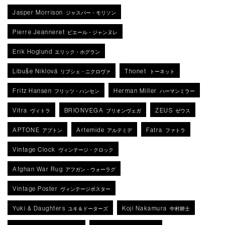
Jasper Morrison
ジャスパー・モリソン
Pierre Jeanneret
ピエール・ジャンヌレ
Erik Hoglund
エリック・ホグラン
Libuše Niklová
Thonet
リブシェ・ニクロヴァ
トーネット
Fritz Hansen
Herman Miller
フリッツ・ハンセン
ハーマンミラー
Vitra
BRIONVEGA
ZEUS
ヴィトラ
ブリオンヴェガ
ゼウス
APTONE
Artemide
Fatra
アプトン
アルテミデ
ファトラ
Vintage Clock
ヴィンテージ・クロック
Afghan War Rug
アフガン・ウォーラグ
Vintage Poster
ヴィンテージポスター
Yuki & Daughters
Koji Nakamura
ユキ＆ドーターズ
中村耕士