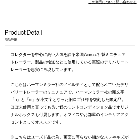
この商品について問い合わせる
Product Detail
商品詳細
コレクターを中心に高い人気を誇る米国Winross社製ミニチュア
トレーラー。製品の輸送などに使用している実際のデリバリート
レーラーを忠実に再現しています。
こちらはハーマンミラー社のノベルティとして配られていたデリ
バリートレーラーのミニチュアで、ハーマンミラー社の頭文字
「h」と「m」が小文字となった旧ロゴ仕様を復刻した限定品。
ほぼ未使用と言っても良い程のミントコンディション品でオリジ
ナルボックスも付属します。オフィスやお部屋のインテリアアク
セントとしてオススメです。
※こちらはユーズド品の為、画面に写らない細かなスレやキズが