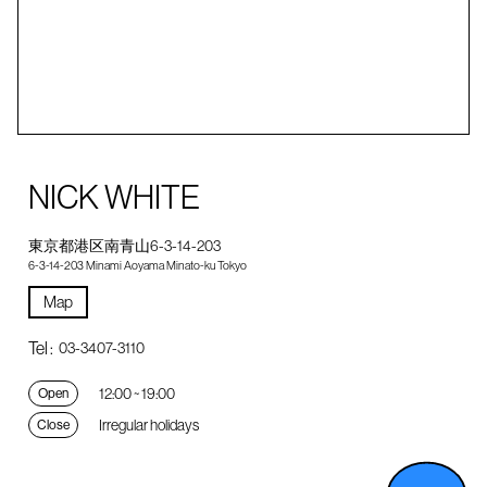
NICK WHITE
東京都港区南青山6-3-14-203
6-3-14-203 Minami Aoyama Minato-ku Tokyo
Map
Tel :
03-3407-3110
12:00 ~ 19:00
Open
Irregular holidays
Close