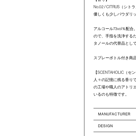
No.02 / CITRUS（シト
優しくも少しパウダリ
アルコール73vol％
ので、手指を洗浄する
タノールの代替品とし
スプレーボトル付き商
【SCENTAHOLIC（
人々の記憶に残る香り
の工場や職人のアトリ
いるのも特徴です。
MANUFACTURER
DESIGN