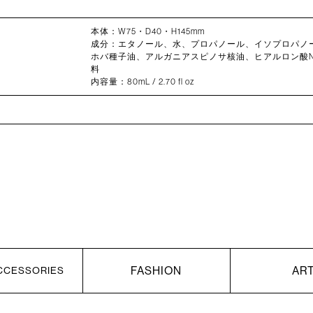
本体：W75・D40・H145mm
成分：エタノール、水、プロパノール、イソプロパノ
ホバ種子油、アルガニアスピノサ核油、ヒアルロン酸N
料
内容量：80mL / 2.70 fl oz
FASHION
AR
CCESSORIES