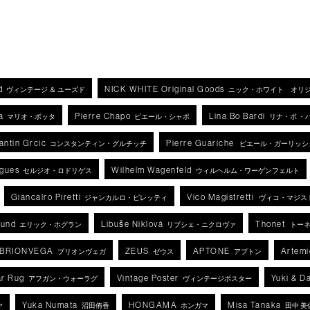
d
NICK WHITE Original Goods
ヴィンテージ ＆ ユーズド
ニック・ホワイト オリ
a
Pierre Chapo
Lina Bo Bardi
マリオ・ボッタ
ピエール・シャポ
リナ・ボ ・
antin Grcic
Pierre Guariche
コンスタンティン・グルチッチ
ピエール・ガーリッシ
igues
Wilhelm Wagenfeld
セルジオ・ロドリゲス
ウィルヘルム・ワーゲンフェルト
Giancalro Piretti
Vico Magistretti
ジャンカルロ・ピレッティ
ヴィコ・マジス
lund
Libuše Niklová
Thonet
エリック・ホグラン
リブシェ・ニクロヴァ
トー
BRIONVEGA
ZEUS
APTONE
Artemi
ブリオンヴェガ
ゼウス
アプトン
r Rug
Vintage Poster
Yuki & D
アフガン・ウォーラグ
ヴィンテージポスター
Yuka Numata
HONGAMA
Misa Tanaka
ヤ
沼田侑香
ホンガマ
田中 美