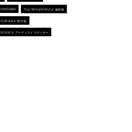
Yuu Minamimura
KA HASEGAWA
南村遊
Minakawa
皆川 聡
stickers
アーティスト ステッカー