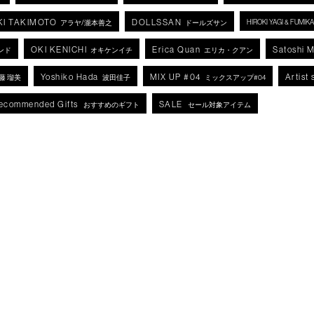
KI TAKIMOTO
DOLLSSAN
HIROKI YAGI & FUMI
アラヤ/瀧本善之
ドールズサン
OKI KENICHI
Erica Quan
Satoshi 
ンド
オキケンイチ
エリカ・クアン
Yoshiko Hada
MIX UP #04
Artist 
藤 瑠美
波田佳子
ミックスアップ#04
ecommended Gifts
SALE
おすすめのギフト
セール対象アイテム