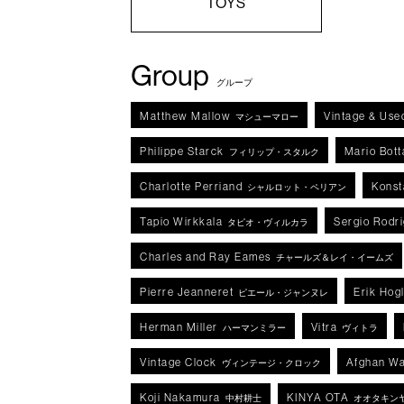
TOYS
Group
グループ
Matthew Mallow
Vintage & Use
マシューマロー
Philippe Starck
Mario Bott
フィリップ・スタルク
Charlotte Perriand
Konst
シャルロット・ペリアン
Tapio Wirkkala
Sergio Rodr
タピオ・ヴィルカラ
Charles and Ray Eames
チャールズ＆レイ・イームズ
Pierre Jeanneret
Erik Hog
ピエール・ジャンヌレ
Herman Miller
Vitra
ハーマンミラー
ヴィトラ
Vintage Clock
Afghan Wa
ヴィンテージ・クロック
Koji Nakamura
KINYA OTA
中村耕士
オオタキン