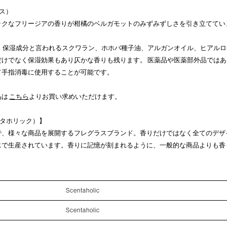
ラス）
ックなフリージアの香りが柑橘のベルガモットのみずみずしさを引き立ててい
配合。保湿成分と言われるスクワラン、ホホバ種子油、アルガンオイル、ヒアル
だけでなく保湿効果もあり仄かな香りも残ります。 医薬品や医薬部外品では
て手指消毒に使用することが可能です。
品は
こちら
よりお買い求めいただけます。
センタホリック）】
で、様々な商品を展開するフレグラスブランド。香りだけではなく全てのデザ
エで生産されています。香りに記憶が刻まれるように、一般的な商品よりも香
Scentaholic
Scentaholic