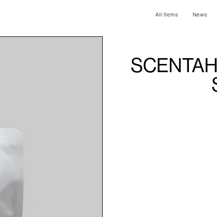
All Items
News
SCENTAHOL