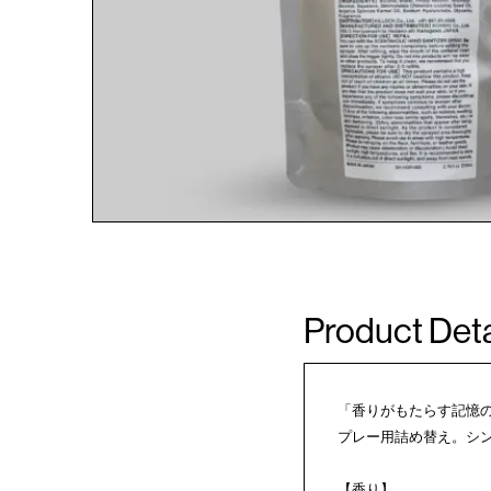
Product Deta
「香りがもたらす記憶の
プレー用詰め替え。シ
【香り】