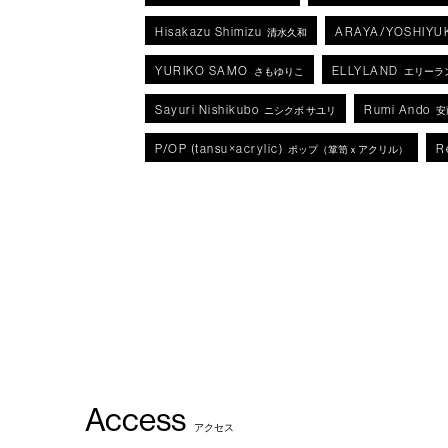
Hisakazu Shimizu
ARAYA/YOSHIYU
清水久和
YURIKO SAMO
ELLYLAND
さもゆりこ
エリーラ
Sayuri Nishikubo
Rumi Ando
ニシクボ サユリ
安
P/OP (tansu×acrylic)
R
ポップ（箪笥ｘアクリル）
Access
アクセス