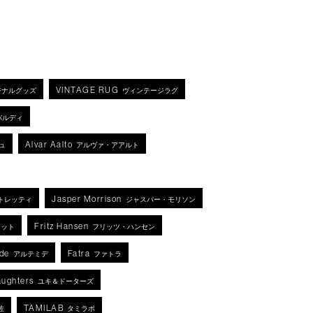
VINTAGE RUG
ジナルグッズ
ヴィンテージラグ
バルディ
Alvar Aalto
ュ
アルヴァ・アアルト
Jasper Morrison
トレッティ
ジャスパー・モリソン
Fritz Hansen
ネット
フリッツ・ハンセン
de
Fatra
アルテミデ
ファトラ
aughters
ユキ＆ドーターズ
TAMILAB
佐
タミラボ