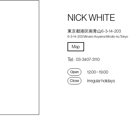
NICK WHITE
東京都港区南青山6-3-14-203
6-3-14-203 Minami Aoyama Minato-ku Tokyo
Map
Tel :
03-3407-3110
12:00 ~ 19:00
Open
Irregular holidays
Close