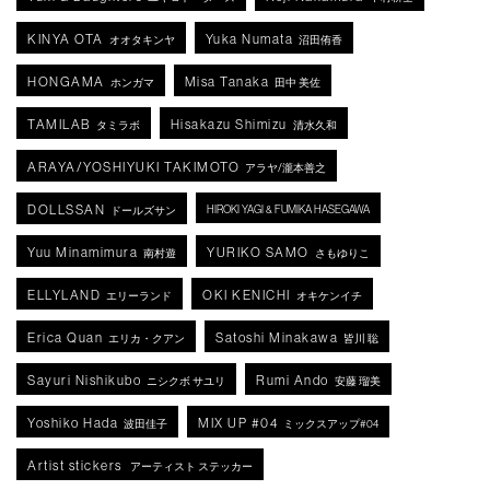
KINYA OTA
Yuka Numata
オオタキンヤ
沼田侑香
HONGAMA
Misa Tanaka
ホンガマ
田中 美佐
TAMILAB
Hisakazu Shimizu
タミラボ
清水久和
ARAYA/YOSHIYUKI TAKIMOTO
アラヤ/瀧本善之
DOLLSSAN
HIROKI YAGI & FUMIKA HASEGAWA
ドールズサン
Yuu Minamimura
YURIKO SAMO
南村遊
さもゆりこ
ELLYLAND
OKI KENICHI
エリーランド
オキケンイチ
Erica Quan
Satoshi Minakawa
エリカ・クアン
皆川 聡
Sayuri Nishikubo
Rumi Ando
ニシクボ サユリ
安藤 瑠美
Yoshiko Hada
MIX UP #04
波田佳子
ミックスアップ#04
Artist stickers
アーティスト ステッカー