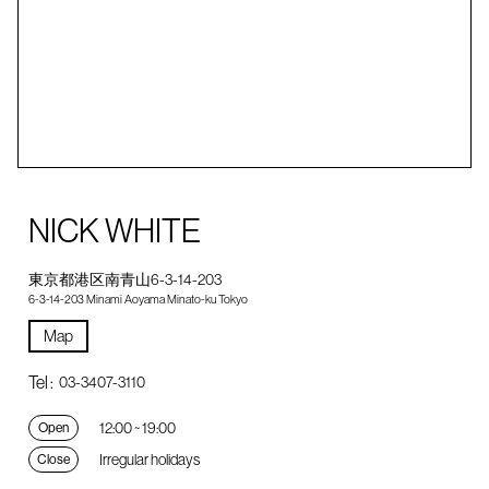
NICK WHITE
東京都港区南青山6-3-14-203
6-3-14-203 Minami Aoyama Minato-ku Tokyo
Map
Tel :
03-3407-3110
12:00 ~ 19:00
Open
Irregular holidays
Close