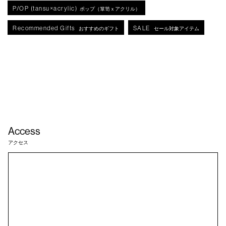
P/OP (tansu×acrylic)
ポップ（箪笥ｘアクリル）
Recommended Gifts
SALE
おすすめのギフト
セール対象アイテム
Access
アクセス