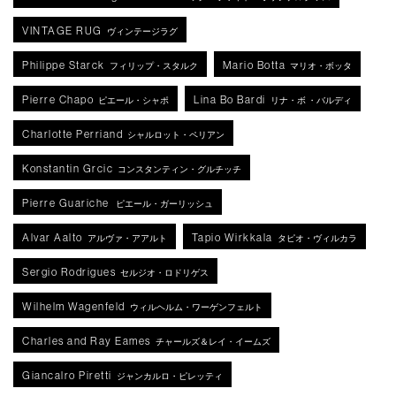
VINTAGE RUG
ヴィンテージラグ
Philippe Starck
Mario Botta
フィリップ・スタルク
マリオ・ボッタ
Pierre Chapo
Lina Bo Bardi
ピエール・シャポ
リナ・ボ ・バルディ
Charlotte Perriand
シャルロット・ペリアン
Konstantin Grcic
コンスタンティン・グルチッチ
Pierre Guariche
ピエール・ガーリッシュ
Alvar Aalto
Tapio Wirkkala
アルヴァ・アアルト
タピオ・ヴィルカラ
Sergio Rodrigues
セルジオ・ロドリゲス
Wilhelm Wagenfeld
ウィルヘルム・ワーゲンフェルト
Charles and Ray Eames
チャールズ＆レイ・イームズ
Giancalro Piretti
ジャンカルロ・ピレッティ