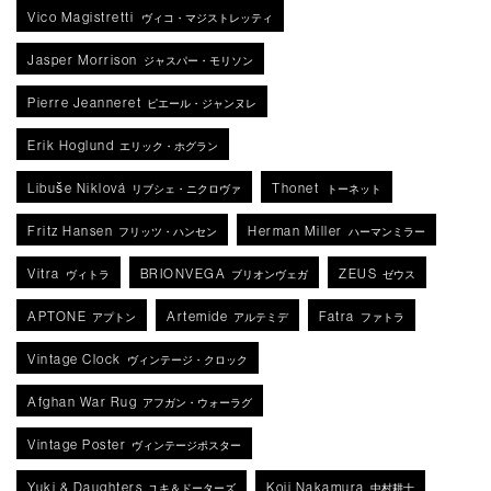
Vico Magistretti
ヴィコ・マジストレッティ
Jasper Morrison
ジャスパー・モリソン
Pierre Jeanneret
ピエール・ジャンヌレ
Erik Hoglund
エリック・ホグラン
Libuše Niklová
Thonet
リブシェ・ニクロヴァ
トーネット
Fritz Hansen
Herman Miller
フリッツ・ハンセン
ハーマンミラー
Vitra
BRIONVEGA
ZEUS
ヴィトラ
ブリオンヴェガ
ゼウス
APTONE
Artemide
Fatra
アプトン
アルテミデ
ファトラ
Vintage Clock
ヴィンテージ・クロック
Afghan War Rug
アフガン・ウォーラグ
Vintage Poster
ヴィンテージポスター
Yuki & Daughters
Koji Nakamura
ユキ＆ドーターズ
中村耕士