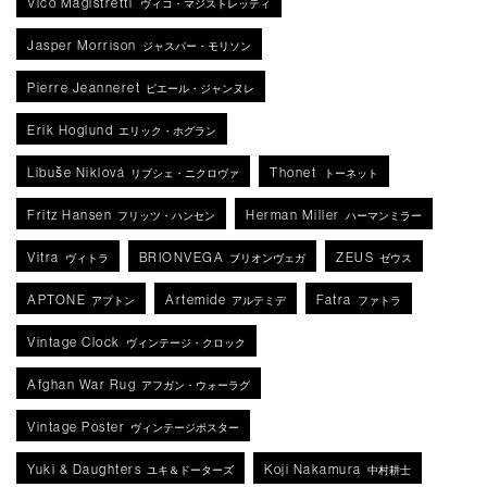
Vico Magistretti
ヴィコ・マジストレッティ
Jasper Morrison
ジャスパー・モリソン
Pierre Jeanneret
ピエール・ジャンヌレ
Erik Hoglund
エリック・ホグラン
Libuše Niklová
Thonet
リブシェ・ニクロヴァ
トーネット
Fritz Hansen
Herman Miller
フリッツ・ハンセン
ハーマンミラー
Vitra
BRIONVEGA
ZEUS
ヴィトラ
ブリオンヴェガ
ゼウス
APTONE
Artemide
Fatra
アプトン
アルテミデ
ファトラ
Vintage Clock
ヴィンテージ・クロック
Afghan War Rug
アフガン・ウォーラグ
Vintage Poster
ヴィンテージポスター
Yuki & Daughters
Koji Nakamura
ユキ＆ドーターズ
中村耕士