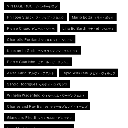
VINTAGE RUG
ヴィンテージラグ
Philippe Starck
Mario Botta
フィリップ・スタルク
マリオ・ボッタ
Pierre Chapo
Lina Bo Bardi
ピエール・シャポ
リナ・ボ ・バルディ
Charlotte Perriand
シャルロット・ペリアン
Konstantin Grcic
コンスタンティン・グルチッチ
Pierre Guariche
ピエール・ガーリッシュ
Alvar Aalto
Tapio Wirkkala
アルヴァ・アアルト
タピオ・ヴィルカラ
Sergio Rodrigues
セルジオ・ロドリゲス
Wilhelm Wagenfeld
ウィルヘルム・ワーゲンフェルト
Charles and Ray Eames
チャールズ＆レイ・イームズ
Giancalro Piretti
ジャンカルロ・ピレッティ