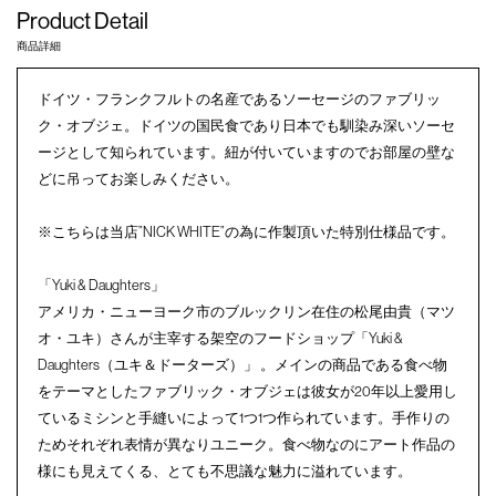
Product Detail
商品詳細
ドイツ・フランクフルトの名産であるソーセージのファブリッ
ク・オブジェ。ドイツの国民食であり日本でも馴染み深いソーセ
ージとして知られています。紐が付いていますのでお部屋の壁な
どに吊ってお楽しみください。
※こちらは当店”NICK WHITE”の為に作製頂いた特別仕様品です。
「Yuki & Daughters」
アメリカ・ニューヨーク市のブルックリン在住の松尾由貴（マツ
オ・ユキ）さんが主宰する架空のフードショップ「Yuki &
Daughters（ユキ＆ドーターズ）」 。メインの商品である食べ物
をテーマとしたファブリック・オブジェは彼女が20年以上愛用し
ているミシンと手縫いによって1つ1つ作られています。手作りの
ためそれぞれ表情が異なりユニーク。食べ物なのにアート作品の
様にも見えてくる、とても不思議な魅力に溢れています。