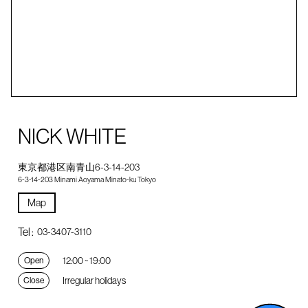
NICK WHITE
東京都港区南青山6-3-14-203
6-3-14-203 Minami Aoyama Minato-ku Tokyo
Map
Tel :
03-3407-3110
12:00 ~ 19:00
Open
Irregular holidays
Close