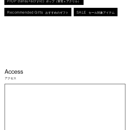
P/OP (tansu×acrylic)
ポップ（箪笥ｘアクリル）
Recommended Gifts
SALE
おすすめのギフト
セール対象アイテム
Access
アクセス