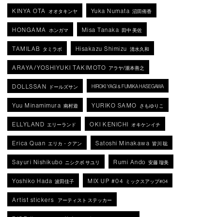
KINYA OTA
Yuka Numata
オオタキンヤ
沼田侑香
HONGAMA
Misa Tanaka
ホンガマ
田中 美佐
TAMILAB
Hisakazu Shimizu
タミラボ
清水久和
ARAYA/YOSHIYUKI TAKIMOTO
アラヤ/瀧本善之
DOLLSSAN
HIROKI YAGI & FUMIKA HASEGAWA
ドールズサン
Yuu Minamimura
YURIKO SAMO
南村遊
さもゆりこ
ELLYLAND
OKI KENICHI
エリーランド
オキケンイチ
Erica Quan
Satoshi Minakawa
エリカ・クアン
皆川 聡
Sayuri Nishikubo
Rumi Ando
ニシクボ サユリ
安藤 瑠美
Yoshiko Hada
MIX UP #04
波田佳子
ミックスアップ#04
Artist stickers
アーティスト ステッカー