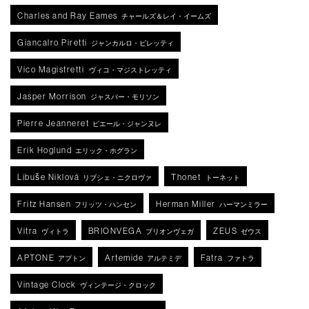
Charles and Ray Eames
チャールズ＆レイ・イームズ
Giancalro Piretti
ジャンカルロ・ピレッティ
Vico Magistretti
ヴィコ・マジストレッティ
Jasper Morrison
ジャスパー・モリソン
Pierre Jeanneret
ピエール・ジャンヌレ
Erik Hoglund
エリック・ホグラン
Libuše Niklová
Thonet
リブシェ・ニクロヴァ
トーネット
Fritz Hansen
Herman Miller
フリッツ・ハンセン
ハーマンミラー
Vitra
BRIONVEGA
ZEUS
ヴィトラ
ブリオンヴェガ
ゼウス
APTONE
Artemide
Fatra
アプトン
アルテミデ
ファトラ
Vintage Clock
ヴィンテージ・クロック