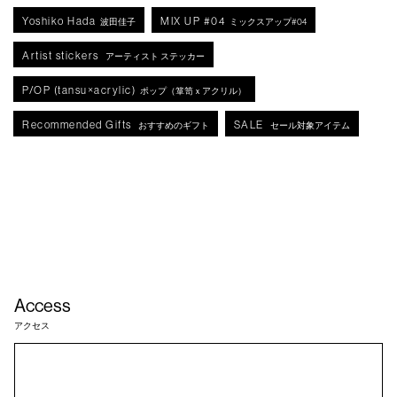
Yoshiko Hada
MIX UP #04
波田佳子
ミックスアップ#04
Artist stickers
アーティスト ステッカー
P/OP (tansu×acrylic)
ポップ（箪笥ｘアクリル）
Recommended Gifts
SALE
おすすめのギフト
セール対象アイテム
Access
アクセス