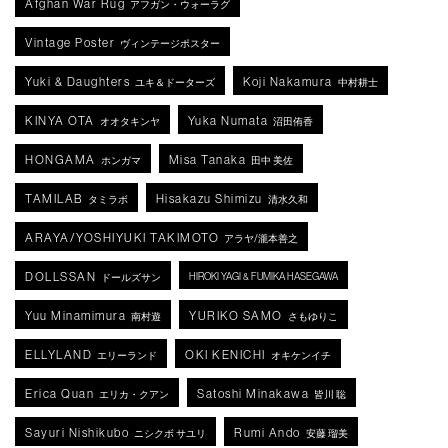
Afghan War Rug
アフガン・ウォーラグ
Vintage Poster
ヴィンテージポスター
Yuki & Daughters
Koji Nakamura
ユキ＆ドーターズ
中村耕士
KINYA OTA
Yuka Numata
オオタキンヤ
沼田侑香
HONGAMA
Misa Tanaka
ホンガマ
田中 美佐
TAMILAB
Hisakazu Shimizu
タミラボ
清水久和
ARAYA/YOSHIYUKI TAKIMOTO
アラヤ/瀧本善之
DOLLSSAN
HIROKI YAGI & FUMIKA HASEGAWA
ドールズサン
Yuu Minamimura
YURIKO SAMO
南村遊
さもゆりこ
ELLYLAND
OKI KENICHI
エリーランド
オキケンイチ
Erica Quan
Satoshi Minakawa
エリカ・クアン
皆川 聡
Sayuri Nishikubo
Rumi Ando
ニシクボ サユリ
安藤 瑠美