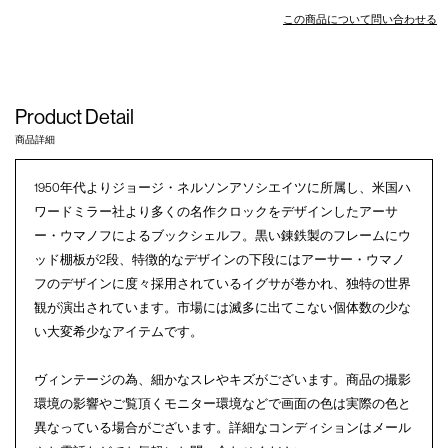
この商品について問い合わせる
Product Detail
商品詳細
1950年代よりジョージ・ネルソンアソシエイツに所属し、米国ハ
ワードミラー社より多くの名作クロックをデザインしたアーサ
ー・ウマノフによるブックシェルフ。黒い錬鉄製のフレームにウ
ッド棚板が2段、特徴的なデザインの下段にはアーサー・ウマノ
フのデザインに度々採用されているイグサが巻かれ、独特の世界
観が演出されています。市場には滅多に出てこない個体数の少な
い大変希少なアイテムです。
ヴィンテージの為、細かなスレやキズがございます。商品の撮影
環境の影響やご覧頂くモニター環境などで画面の色は実際の色と
異なっている場合がございます。詳細なコンディションはメール