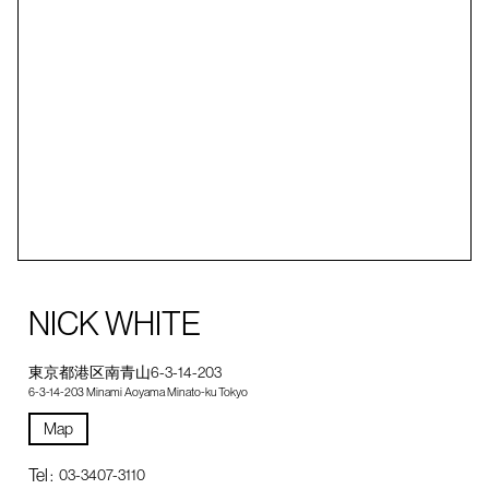
NICK WHITE
東京都港区南青山6-3-14-203
6-3-14-203 Minami Aoyama Minato-ku Tokyo
Map
Tel :
03-3407-3110