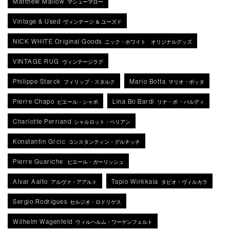
Matthew Mallow
マシューマロー
Vintage & Used
ヴィンテージ ＆ ユーズド
NICK WHITE Original Goods
ニック・ホワイト オリジナルグッズ
VINTAGE RUG
ヴィンテージラグ
Philippe Starck
Mario Botta
フィリップ・スタルク
マリオ・ボッタ
Pierre Chapo
Lina Bo Bardi
ピエール・シャポ
リナ・ボ ・バルディ
Charlotte Perriand
シャルロット・ペリアン
Konstantin Grcic
コンスタンティン・グルチッチ
Pierre Guariche
ピエール・ガーリッシュ
Alvar Aalto
Tapio Wirkkala
アルヴァ・アアルト
タピオ・ヴィルカラ
Sergio Rodrigues
セルジオ・ロドリゲス
Wilhelm Wagenfeld
ウィルヘルム・ワーゲンフェルト