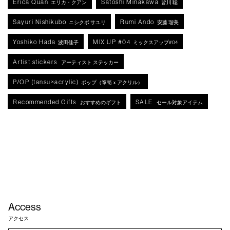
Erica Quan
Satoshi Minakawa
エリカ・クアン
皆川 聡
Sayuri Nishikubo
Rumi Ando
ニシクボ サユリ
安藤 瑠美
Yoshiko Hada
MIX UP #04
波田佳子
ミックスアップ#04
Artist stickers
アーティスト ステッカー
P/OP (tansu×acrylic)
ポップ（箪笥ｘアクリル）
Recommended Gifts
SALE
おすすめのギフト
セール対象アイテム
Access
アクセス