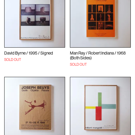
David Byrne / 1995 / Signed
Man Ray / Robert Indiana / 1968
(Both Sides)
SOLD OUT
SOLD OUT