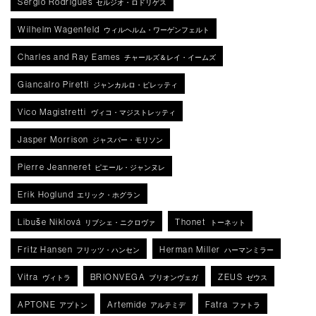
Sergio Rodrigues
セルジオ・ロドリゲス
Wilhelm Wagenfeld
ウィルヘルム・ワーゲンフェルト
Charles and Ray Eames
チャールズ＆レイ・イームズ
Giancalro Piretti
ジャンカルロ・ピレッティ
Vico Magistretti
ヴィコ・マジストレッティ
Jasper Morrison
ジャスパー・モリソン
Pierre Jeanneret
ピエール・ジャンヌレ
Erik Hoglund
エリック・ホグラン
Libuše Niklová
Thonet
リブシェ・ニクロヴァ
トーネット
Fritz Hansen
Herman Miller
フリッツ・ハンセン
ハーマンミラー
Vitra
BRIONVEGA
ZEUS
ヴィトラ
ブリオンヴェガ
ゼウス
APTONE
Artemide
Fatra
アプトン
アルテミデ
ファトラ