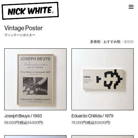
am
NICK WHITE
Vintage Poster
ヴィンテージポスター
新着順
|
おすすめ順
| 価格順
Joseph Beuys / 1993
Eduardo Chillida / 1979
59,000円(税込64,900円)
76,000円(税込83,600円)