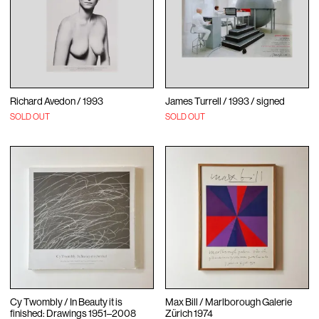
Richard Avedon / 1993
James Turrell / 1993 / signed
SOLD OUT
SOLD OUT
Cy Twombly / In Beauty it is
Max Bill / Marlborough Galerie
finished: Drawings 1951–2008
Zürich 1974