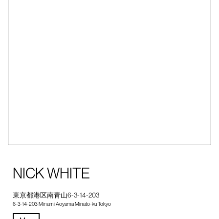
NICK WHITE
東京都港区南青山6-3-14-203
6-3-14-203 Minami Aoyama Minato-ku Tokyo