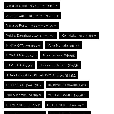
Vintage Clock
ヴィンテージ・クロック
Afghan War Rug
アフガン・ウォーラグ
Vintage Poster
ヴィンテージポスター
Yuki & Daughters
Koji Nakamura
ユキ＆ドーターズ
中村耕士
KINYA OTA
Yuka Numata
オオタキンヤ
沼田侑香
HONGAMA
Misa Tanaka
ホンガマ
田中 美佐
TAMILAB
Hisakazu Shimizu
タミラボ
清水久和
ARAYA/YOSHIYUKI TAKIMOTO
アラヤ/瀧本善之
DOLLSSAN
HIROKI YAGI & FUMIKA HASEGAWA
ドールズサン
Yuu Minamimura
YURIKO SAMO
南村遊
さもゆりこ
ELLYLAND
OKI KENICHI
エリーランド
オキケンイチ