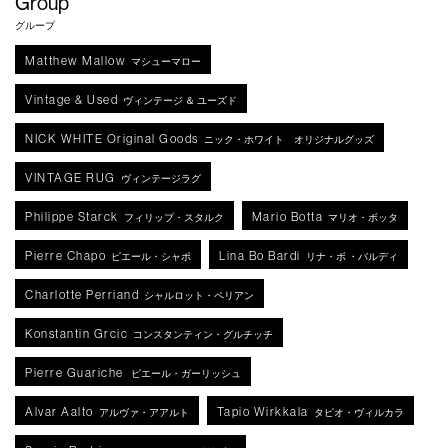
Group
グループ
Matthew Mallow
マシューマロー
Vintage & Used
ヴィンテージ ＆ ユーズド
NICK WHITE Original Goods
ニック・ホワイト オリジナルグッズ
VINTAGE RUG
ヴィンテージラグ
Philippe Starck
Mario Botta
フィリップ・スタルク
マリオ・ボッタ
Pierre Chapo
Lina Bo Bardi
ピエール・シャポ
リナ・ボ ・バルディ
Charlotte Perriand
シャルロット・ペリアン
Konstantin Grcic
コンスタンティン・グルチッチ
Pierre Guariche
ピエール・ガーリッシュ
Alvar Aalto
Tapio Wirkkala
アルヴァ・アアルト
タピオ・ヴィルカラ