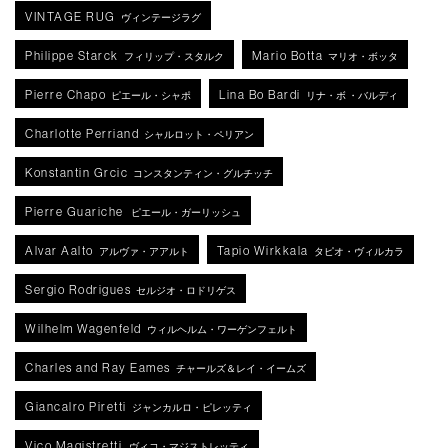
VINTAGE RUG
ヴィンテージラグ
Philippe Starck
Mario Botta
フィリップ・スタルク
マリオ・ボッタ
Pierre Chapo
Lina Bo Bardi
ピエール・シャポ
リナ・ボ ・バルディ
Charlotte Perriand
シャルロット・ペリアン
Konstantin Grcic
コンスタンティン・グルチッチ
Pierre Guariche
ピエール・ガーリッシュ
Alvar Aalto
Tapio Wirkkala
アルヴァ・アアルト
タピオ・ヴィルカラ
Sergio Rodrigues
セルジオ・ロドリゲス
Wilhelm Wagenfeld
ウィルヘルム・ワーゲンフェルト
Charles and Ray Eames
チャールズ＆レイ・イームズ
Giancalro Piretti
ジャンカルロ・ピレッティ
Vico Magistretti
ヴィコ・マジストレッティ