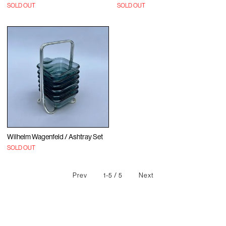
SOLD OUT
SOLD OUT
Wilhelm Wagenfeld / Ashtray Set
SOLD OUT
Prev
1-5 / 5
Next