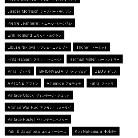
Jasper Morrison
ジャスパー・モリソン
Pierre Jeanneret
ピエール・ジャンヌレ
Erik Hoglund
エリック・ホグラン
Libuše Niklová
Thonet
リブシェ・ニクロヴァ
トーネット
Fritz Hansen
Herman Miller
フリッツ・ハンセン
ハーマンミラー
Vitra
BRIONVEGA
ZEUS
ヴィトラ
ブリオンヴェガ
ゼウス
APTONE
Artemide
Fatra
アプトン
アルテミデ
ファトラ
Vintage Clock
ヴィンテージ・クロック
Afghan War Rug
アフガン・ウォーラグ
Vintage Poster
ヴィンテージポスター
Yuki & Daughters
Koji Nakamura
ユキ＆ドーターズ
中村耕士