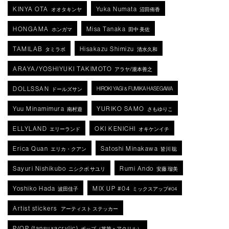
KINYA OTA
Yuka Numata
オオタキンヤ
沼田侑香
HONGAMA
Misa Tanaka
ホンガマ
田中 美佐
TAMILAB
Hisakazu Shimizu
タミラボ
清水久和
ARAYA/YOSHIYUKI TAKIMOTO
アラヤ/瀧本善之
DOLLSSAN
HIROKI YAGI & FUMIKA HASEGAWA
ドールズサン
Yuu Minamimura
YURIKO SAMO
南村遊
さもゆりこ
ELLYLAND
OKI KENICHI
エリーランド
オキケンイチ
Erica Quan
Satoshi Minakawa
エリカ・クアン
皆川 聡
Sayuri Nishikubo
Rumi Ando
ニシクボ サユリ
安藤 瑠美
Yoshiko Hada
MIX UP #04
波田佳子
ミックスアップ#04
Artist stickers
アーティスト ステッカー
P/OP (tansu×acrylic)
ポップ（箪笥ｘアクリル）