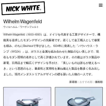
am
NICK WHITE
Wilhelm Wagenfeld
ウィルヘルム・ワーゲンフェルト
Wilhelm Wagenfeld（1900–1990）は、ドイツを代表する工業デザイナーで、機
能美を追求したモダンデザインの先駆者です。若くして金工職人として修業
を積み、のちにBauhausで学びました。1924年に発表した「バウハウス・ラ
ンプ（WG24）」は、ガラスと金属を組み合わせた無駄のない美しさで、現
在もモダン照明の名作として高く評価されています。その後はガラス製品や
家電、日用品まで幅広くデザインを手がけ、「美しいものは誰もが使えるべ
き」という思想のもと、量産性と実用性を兼ね備えた製品を数多く生み出し
ました。現代インダストリアルデザインの礎を築いた人物の一人です。
新着順
| おすすめ順 |
価格順