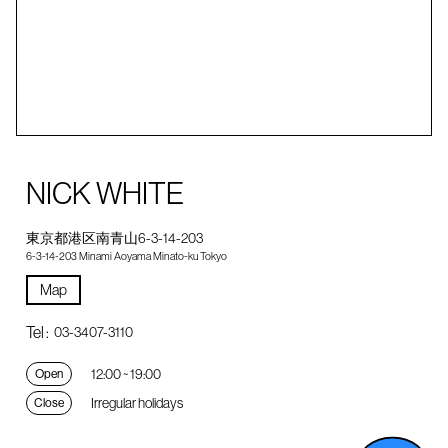
NICK WHITE
東京都港区南青山6-3-14-203
6-3-14-203 Minami Aoyama Minato-ku Tokyo
Map
Tel :
03-3407-3110
12:00 ~ 19:00
Open
Irregular holidays
Close